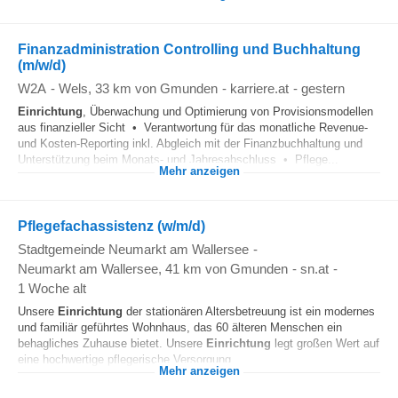
Finanzadministration Controlling und Buchhaltung
(m/w/d)
W2A
-
Wels
, 33 km von Gmunden
-
karriere.at
-
gestern
Einrichtung
, Überwachung und Optimierung von Provisionsmodellen
aus finanzieller Sicht • Verantwortung für das monatliche Revenue-
und Kosten-Reporting inkl. Abgleich mit der Finanzbuchhaltung und
Unterstützung beim Monats- und Jahresabschluss • Pflege...
Mehr anzeigen
Pflegefachassistenz (w/m/d)
Stadtgemeinde Neumarkt am Wallersee
-
Neumarkt am Wallersee
, 41 km von Gmunden
-
sn.at
-
1 Woche alt
Unsere
Einrichtung
der stationären Altersbetreuung ist ein modernes
und familiär geführtes Wohnhaus, das 60 älteren Menschen ein
behagliches Zuhause bietet. Unsere
Einrichtung
legt großen Wert auf
eine hochwertige pflegerische Versorgung...
Mehr anzeigen