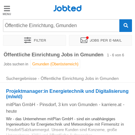
Jobted
Jobted
Jobs
Öffentliche Einrichtung, Gmunden
Filter
Jobs per e-mail
Gehalt
Sortieren nach
Genauer Standort
Öffentliche Einrichtung Jobs in Gmunden
1 - 6 von 6
Jobs suchen in
Suchergebnisse - Öffentliche Einrichtung Jobs in Gmunden
Projektmanager:in Energietechnik und Digitalisierung
(m/w/d)
mitPlan GmbH
-
Pinsdorf
, 3 km von Gmunden
-
karriere.at
-
heute
Wir - das Unternehmen mitPlan GmbH - sind ein unabhängiges
Ingenieurbüro für Energietechnik und Meteorologie mit Firmensitz in
Pinsdorf/Salzkammergut. Unsere Kunden sind Konzerne, große