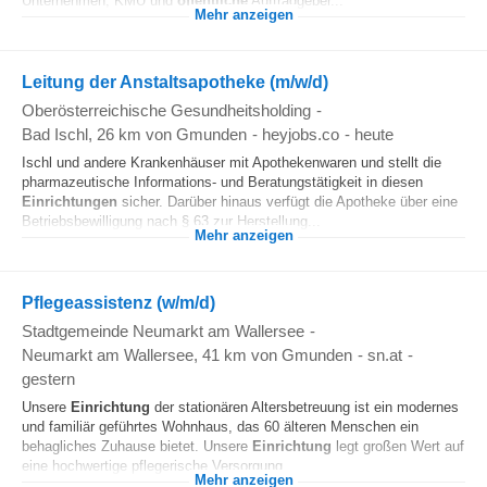
Unternehmen, KMU und
öffentliche
Auftraggeber...
Mehr anzeigen
Leitung der Anstaltsapotheke (m/w/d)
Oberösterreichische Gesundheitsholding
-
Bad Ischl
, 26 km von Gmunden
-
heyjobs.co
-
heute
Ischl und andere Krankenhäuser mit Apothekenwaren und stellt die
pharmazeutische Informations- und Beratungstätigkeit in diesen
Einrichtungen
sicher. Darüber hinaus verfügt die Apotheke über eine
Betriebsbewilligung nach § 63 zur Herstellung...
Mehr anzeigen
Pflegeassistenz (w/m/d)
Stadtgemeinde Neumarkt am Wallersee
-
Neumarkt am Wallersee
, 41 km von Gmunden
-
sn.at
-
gestern
Unsere
Einrichtung
der stationären Altersbetreuung ist ein modernes
und familiär geführtes Wohnhaus, das 60 älteren Menschen ein
behagliches Zuhause bietet. Unsere
Einrichtung
legt großen Wert auf
eine hochwertige pflegerische Versorgung...
Mehr anzeigen