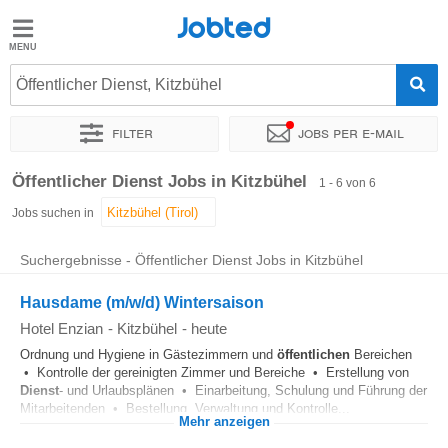
Jobted
Jobted
Jobs
Öffentlicher Dienst, Kitzbühel
Filter
Jobs per e-mail
Gehalt
Sortieren nach
Genauer Standort
Unternehmen
Öffentlicher Dienst Jobs in Kitzbühel
1 - 6 von 6
Jobs suchen in
Suchergebnisse - Öffentlicher Dienst Jobs in Kitzbühel
Hausdame (m/w/d) Wintersaison
Hotel Enzian
-
Kitzbühel
-
heute
Ordnung und Hygiene in Gästezimmern und
öffentlichen
Bereichen
• Kontrolle der gereinigten Zimmer und Bereiche • Erstellung von
Dienst
- und Urlaubsplänen • Einarbeitung, Schulung und Führung der
Mitarbeitenden • Bestellung, Verwaltung und Kontrolle...
Mehr anzeigen