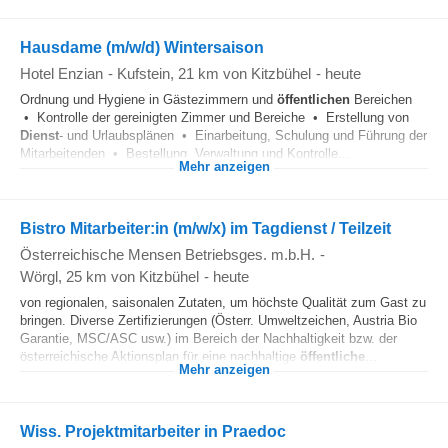
Hausdame (m/w/d) Wintersaison
Hotel Enzian
-
Kufstein
, 21 km von Kitzbühel
-
heute
Ordnung und Hygiene in Gästezimmern und
öffentlichen
Bereichen
• Kontrolle der gereinigten Zimmer und Bereiche • Erstellung von
Dienst
- und Urlaubsplänen • Einarbeitung, Schulung und Führung der
Mitarbeitenden • Bestellung, Verwaltung und Kontrolle...
Mehr anzeigen
Bistro Mitarbeiter:in (m/w/x) im Tagdienst / Teilzeit
Österreichische Mensen Betriebsges. m.b.H.
-
Wörgl
, 25 km von Kitzbühel
-
heute
von regionalen, saisonalen Zutaten, um höchste Qualität zum Gast zu
bringen. Diverse Zertifizierungen (Österr. Umweltzeichen, Austria Bio
Garantie, MSC/ASC usw.) im Bereich der Nachhaltigkeit bzw. der
österreichische Aktionsplan für eine nachhaltige
öffentliche
...
Mehr anzeigen
Wiss. Projektmitarbeiter in Praedoc