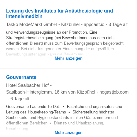
Leitung des Institutes für Anästhesiologie und
Intensivmedizin
Takko ModeMarkt GmbH
-
Kitzbühel
-
appcast.io
-
3 Tage alt
und Verwendungszeugnisse ab der Promotion. Eine
Strafregisterbescheinigung (bei BewerberInnen aus dem nicht-
öffentlichen
Dienst
) muss zum Bewerbungsgespräch beigebracht
werden. Bei nicht fristgerechter Einreichung der aufgezählten
Bewerbungsunterlagen kann die Bewerbung...
Mehr anzeigen
Gouvernante
Hotel Saalbacher Hof
-
Saalbach-Hinterglemm
, 16 km von Kitzbühel
-
hogastjob.com
-
6 Tage alt
Gouvernante Laufende To Do's • Fachliche und organisatorische
Leitung des Housekeeping-Teams • Sicherstellung höchster
Sauberkeits- und Hygienestandards in allen Gästezimmern und
öffentlichen
Bereichen •
Dienst
- und Urlaubsplanung,
Einarbeitung...
Mehr anzeigen