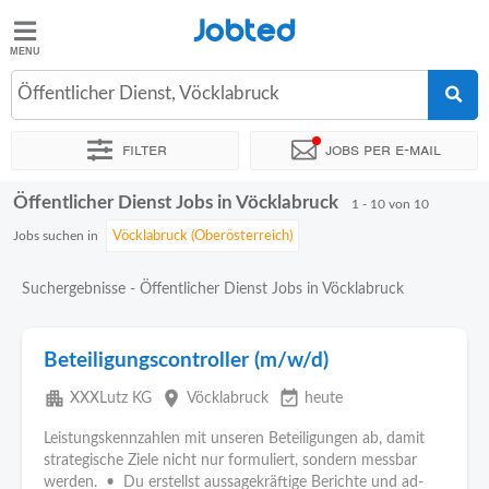
Jobted
Jobted
Jobs
Öffentlicher Dienst, Vöcklabruck
Filter
Jobs per e-mail
Gehalt
Öffentlicher Dienst Jobs in Vöcklabruck
Sortieren nach
Genauer Standort
Unternehmen
1 - 10 von 10
Jobs suchen in
Suchergebnisse - Öffentlicher Dienst Jobs in Vöcklabruck
Beteiligungscontroller (m/w/d)
apartment
place
event_available
XXXLutz KG
Vöcklabruck
heute
Leistungskennzahlen mit unseren Beteiligungen ab, damit
strategische Ziele nicht nur formuliert, sondern messbar
werden. • Du erstellst aussagekräftige Berichte und ad-