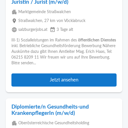
Juristin / Jurist (m/w/d)
apartment
Marktgemeinde Straßwalchen
place
Straßwalchen
, 27 km von Vöcklabruck
language
event_available
salzburgerjobs.at
3 Tage alt
III-1) Sozialleistungen im Rahmen des
öffentlichen
Dienstes
inkl. Betriebliche Gesundheitsförderung Bewerbung Nähere
Auskünfte dazu gibt Ihnen Amtleiter Mag. Erich Haas, Tel:
06215 8209 11 Wir freuen wir uns auf Ihre Bewerbung.
Bitte senden...
Jetzt ansehen
Diplomierte/n Gesundheits-und
KrankenpflegerIn (m/w/d)
apartment
Oberösterreichische Gesundheitsholding