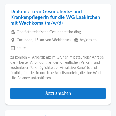
Diplomierte/n Gesundheits- und
KrankenpflegerIn für die WG Laakirchen
mit Wachkoma (m/w/d)
apartment
Oberösterreichische Gesundheitsholding
place
language
Gmunden
, 15 km von Vöcklabruck
heyjobs.co
event_available
heute
zu können ✓ Arbeitsplatz im Grünen mit staufreier Anreise,
dank bester Anbindung an den
öffentlichen
Verkehr und
kostenloser Parkmöglichkeit ✓ Attraktive Benefits und
flexible, familienfreundliche Arbeitsmodelle, die Ihre Work-
Life-Balance unterstützen...
Jetzt ansehen