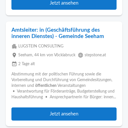
Jetzt ansehen
Amtsleiter: in (Geschäftsführung des
inneren Dienstes) - Gemeinde Seeham
apartment
LUGSTEIN CONSULTING
place
language
Seeham
, 44 km von Vöcklabruck
stepstone.at
event_available
2 Tage alt
Abstimmung mit der politischen Führung sowie die
Vorbereitung und Durchführung von Gemeindesitzungen,
internen und
öffentlichen
Veranstaltungen
• Verantwortung für Förderanträge, Budgeterstellung und
Haushaltsführung • Ansprechpartnerin für Bürger: innen...
Jetzt ansehen