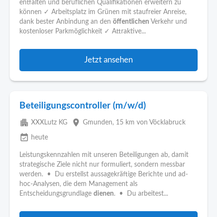
entfalten und beruflichen Qualifikationen erweitern zu
können ✓ Arbeitsplatz im Grünen mit staufreier Anreise,
dank bester Anbindung an den
öffentlichen
Verkehr und
kostenloser Parkmöglichkeit ✓ Attraktive...
Jetzt ansehen
Beteiligungscontroller (m/w/d)
apartment
place
XXXLutz KG
Gmunden
, 15 km von Vöcklabruck
event_available
heute
Leistungskennzahlen mit unseren Beteiligungen ab, damit
strategische Ziele nicht nur formuliert, sondern messbar
werden. • Du erstellst aussagekräftige Berichte und ad-
hoc-Analysen, die dem Management als
Entscheidungsgrundlage
dienen
. • Du arbeitest...