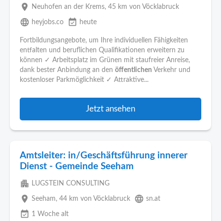
place
Neuhofen an der Krems
, 45 km von Vöcklabruck
language
event_available
heyjobs.co
heute
Fortbildungsangebote, um Ihre individuellen Fähigkeiten
entfalten und beruflichen Qualifikationen erweitern zu
können ✓ Arbeitsplatz im Grünen mit staufreier Anreise,
dank bester Anbindung an den
öffentlichen
Verkehr und
kostenloser Parkmöglichkeit ✓ Attraktive...
Jetzt ansehen
Amtsleiter: in/Geschäftsführung innerer
Dienst - Gemeinde Seeham
apartment
LUGSTEIN CONSULTING
place
language
Seeham
, 44 km von Vöcklabruck
sn.at
event_available
1 Woche alt