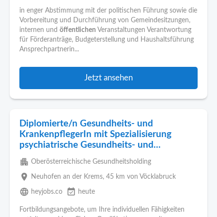
in enger Abstimmung mit der politischen Führung sowie die
Vorbereitung und Durchführung von Gemeindesitzungen,
internen und
öffentlichen
Veranstaltungen Verantwortung
für Förderanträge, Budgeterstellung und Haushaltsführung
Ansprechpartnerin...
Jetzt ansehen
Diplomierte/n Gesundheits- und
KrankenpflegerIn mit Spezialisierung
psychiatrische Gesundheits- und...
apartment
Oberösterreichische Gesundheitsholding
place
Neuhofen an der Krems
, 45 km von Vöcklabruck
language
event_available
heyjobs.co
heute
Fortbildungsangebote, um Ihre individuellen Fähigkeiten