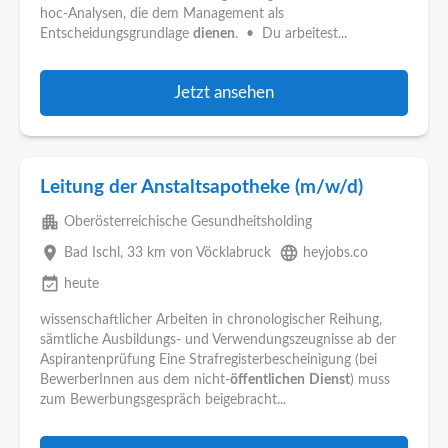
hoc-Analysen, die dem Management als
Entscheidungsgrundlage
dienen
. • Du arbeitest...
Jetzt ansehen
Leitung der Anstaltsapotheke (m/w/d)
apartment
Oberösterreichische Gesundheitsholding
place
language
Bad Ischl
, 33 km von Vöcklabruck
heyjobs.co
event_available
heute
wissenschaftlicher Arbeiten in chronologischer Reihung,
sämtliche Ausbildungs- und Verwendungszeugnisse ab der
Aspirantenprüfung Eine Strafregisterbescheinigung (bei
BewerberInnen aus dem nicht-
öffentlichen
Dienst
) muss
zum Bewerbungsgespräch beigebracht...