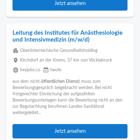
Jetzt ansehen
Leitung des Institutes für Anästhesiologie
und Intensivmedizin (m/w/d)
apartment
Oberösterreichische Gesundheitsholding
place
Kirchdorf an der Krems
, 37 km von Vöcklabruck
language
event_available
heyjobs.co
heute
aus dem nicht-
öffentlichen
Dienst
) muss zum
Bewerbungsgespräch beigebracht werden. Bei nicht
fristgerechter Einreichung der aufgezählten
Bewerbungsunterlagen kann die Bewerbung nicht an den
zur Begutachtung berufenen Landes-Sanitätsrat
weitergeleitet...
Jetzt ansehen