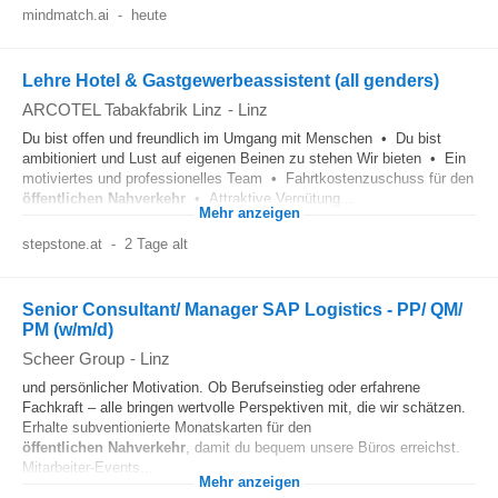
mindmatch.ai
-
heute
Lehre Hotel & Gastgewerbeassistent (all genders)
ARCOTEL Tabakfabrik Linz
-
Linz
Du bist offen und freundlich im Umgang mit Menschen • Du bist
ambitioniert und Lust auf eigenen Beinen zu stehen Wir bieten • Ein
motiviertes und professionelles Team • Fahrtkostenzuschuss für den
öffentlichen
Nahverkehr
• Attraktive Vergütung...
Mehr anzeigen
stepstone.at
-
2 Tage alt
Senior Consultant/ Manager SAP Logistics - PP/ QM/
PM (w/m/d)
Scheer Group
-
Linz
und persönlicher Motivation. Ob Berufseinstieg oder erfahrene
Fachkraft – alle bringen wertvolle Perspektiven mit, die wir schätzen.
Erhalte subventionierte Monatskarten für den
öffentlichen
Nahverkehr
, damit du bequem unsere Büros erreichst.
Mitarbeiter-Events...
Mehr anzeigen