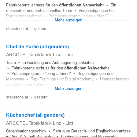
Fahrtkostenzuschuss für den
öffentlichen
Nahverkehr
• Ein
motiviertes und professionelles Team • Vergünstigungen bei
Partnerunternehmen • Prämienprogramm "bring a friend"...
Mehr anzeigen
stepstone.at
-
gestern
Chef de Partie (all genders)
ARCOTEL Tabakfabrik Linz
-
Linz
Team • Entwicklung und Aufstiegsmöglichkeiten
• Fahrtkostenzuschuss für den
öffentlichen
Nahverkehr
• Prämienprogramm "bring a friend" • Begünstigungen und
Mehrwerte • Top- Trainings und Digital Academy • Überraschungen
zu besonderen Anlässen...
Mehr anzeigen
stepstone.at
-
gestern
Küchenchef (all genders)
ARCOTEL Tabakfabrik Linz
-
Linz
Organisationsgeschick • Sehr gute Deutsch- und Englischkenntnisse
in Wort & Schrift Wir bieten • Begünstigungen und Mehrwerte