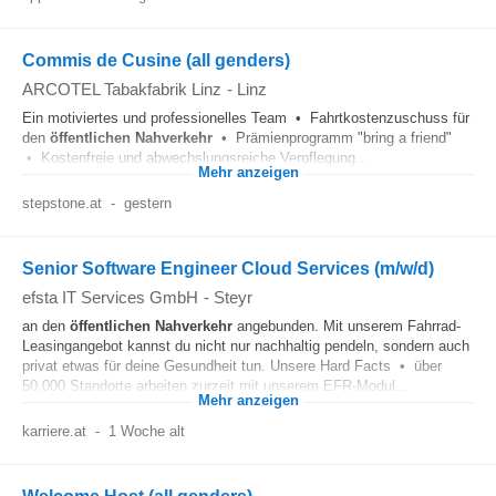
Commis de Cusine (all genders)
ARCOTEL Tabakfabrik Linz
-
Linz
Ein motiviertes und professionelles Team • Fahrtkostenzuschuss für
den
öffentlichen
Nahverkehr
• Prämienprogramm "bring a friend"
• Kostenfreie und abwechslungsreiche Verpflegung...
Mehr anzeigen
stepstone.at
-
gestern
Senior Software Engineer Cloud Services (m/w/d)
efsta IT Services GmbH
-
Steyr
an den
öffentlichen
Nahverkehr
angebunden. Mit unserem Fahrrad-
Leasingangebot kannst du nicht nur nachhaltig pendeln, sondern auch
privat etwas für deine Gesundheit tun. Unsere Hard Facts • über
50.000 Standorte arbeiten zurzeit mit unserem EFR-Modul...
Mehr anzeigen
karriere.at
-
1 Woche alt