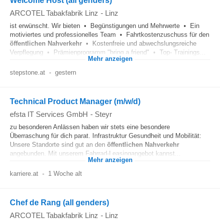
Welcome Host (all genders)
ARCOTEL Tabakfabrik Linz
-
Linz
ist erwünscht. Wir bieten • Begünstigungen und Mehrwerte • Ein
motiviertes und professionelles Team • Fahrtkostenzuschuss für den
öffentlichen
Nahverkehr
• Kostenfreie und abwechslungsreiche
Verpflegung • Prämienprogramm "bring a friend" • Top- Trainings...
Mehr anzeigen
stepstone.at
-
gestern
Technical Product Manager (m/w/d)
efsta IT Services GmbH
-
Steyr
zu besonderen Anlässen haben wir stets eine besondere
Überraschung für dich parat. Infrastruktur Gesundheit und Mobilität:
Unsere Standorte sind gut an den
öffentlichen
Nahverkehr
angebunden. Mit unserem Fahrrad-Leasingangebot kannst...
Mehr anzeigen
karriere.at
-
1 Woche alt
Chef de Rang (all genders)
ARCOTEL Tabakfabrik Linz
-
Linz