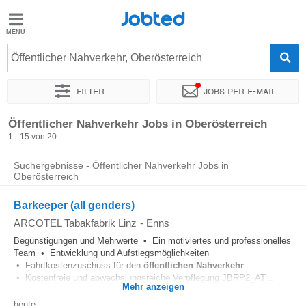
Jobted
Jobted
Jobs
Öffentlicher Nahverkehr, Oberösterreich
Filter
Jobs per e-mail
Gehalt
Sortieren nach
Unternehmen
Zeitintensität
Öffentlicher Nahverkehr Jobs in Oberösterreich
1 - 15 von 20
Suchergebnisse - Öffentlicher Nahverkehr Jobs in
Oberösterreich
Barkeeper (all genders)
ARCOTEL Tabakfabrik Linz
-
Enns
Begünstigungen und Mehrwerte • Ein motiviertes und professionelles
Team • Entwicklung und Aufstiegsmöglichkeiten
• Fahrtkostenzuschuss für den
öffentlichen
Nahverkehr
• Kostenfreie und abwechslungsreiche Verpflegung JBRP2_AT...
Mehr anzeigen
heute