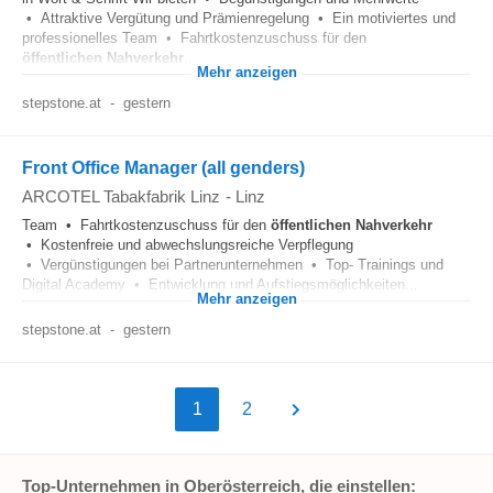
• Attraktive Vergütung und Prämienregelung • Ein motiviertes und
professionelles Team • Fahrtkostenzuschuss für den
öffentlichen
Nahverkehr
...
Mehr anzeigen
stepstone.at
-
gestern
Front Office Manager (all genders)
ARCOTEL Tabakfabrik Linz
-
Linz
Team • Fahrtkostenzuschuss für den
öffentlichen
Nahverkehr
• Kostenfreie und abwechslungsreiche Verpflegung
• Vergünstigungen bei Partnerunternehmen • Top- Trainings und
Digital Academy • Entwicklung und Aufstiegsmöglichkeiten...
Mehr anzeigen
stepstone.at
-
gestern
1
2
Top-Unternehmen in Oberösterreich, die einstellen: