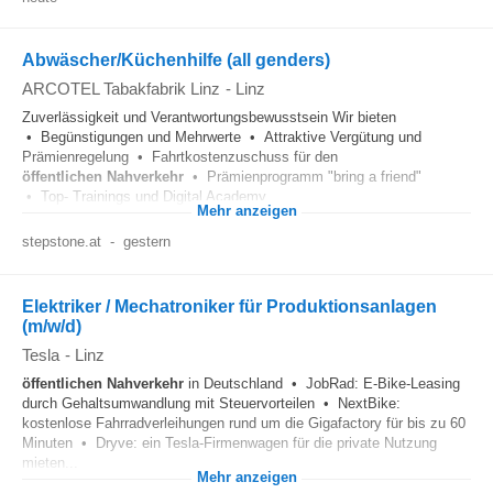
Abwäscher/Küchenhilfe (all genders)
ARCOTEL Tabakfabrik Linz
-
Linz
Zuverlässigkeit und Verantwortungsbewusstsein Wir bieten
• Begünstigungen und Mehrwerte • Attraktive Vergütung und
Prämienregelung • Fahrtkostenzuschuss für den
öffentlichen
Nahverkehr
• Prämienprogramm "bring a friend"
• Top- Trainings und Digital Academy...
Mehr anzeigen
stepstone.at
-
gestern
Elektriker / Mechatroniker für Produktionsanlagen
(m/w/d)
Tesla
-
Linz
öffentlichen
Nahverkehr
in Deutschland • JobRad: E-Bike-Leasing
durch Gehaltsumwandlung mit Steuervorteilen • NextBike:
kostenlose Fahrradverleihungen rund um die Gigafactory für bis zu 60
Minuten • Dryve: ein Tesla-Firmenwagen für die private Nutzung
mieten...
Mehr anzeigen