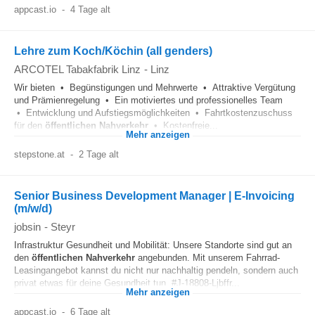
appcast.io
-
4 Tage alt
Lehre zum Koch/Köchin (all genders)
ARCOTEL Tabakfabrik Linz
-
Linz
Wir bieten • Begünstigungen und Mehrwerte • Attraktive Vergütung
und Prämienregelung • Ein motiviertes und professionelles Team
• Entwicklung und Aufstiegsmöglichkeiten • Fahrtkostenzuschuss
für den
öffentlichen
Nahverkehr
• Kostenfreie...
Mehr anzeigen
stepstone.at
-
2 Tage alt
Senior Business Development Manager | E-Invoicing
(m/w/d)
jobsin
-
Steyr
Infrastruktur Gesundheit und Mobilität: Unsere Standorte sind gut an
den
öffentlichen
Nahverkehr
angebunden. Mit unserem Fahrrad-
Leasingangebot kannst du nicht nur nachhaltig pendeln, sondern auch
privat etwas für deine Gesundheit tun. #J-18808-Ljbffr...
Mehr anzeigen
appcast.io
-
6 Tage alt