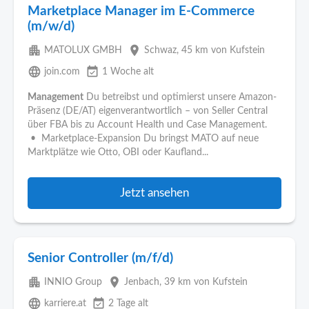
Marketplace Manager im E-Commerce
(m/w/d)
apartment
place
MATOLUX GMBH
Schwaz
, 45 km von Kufstein
language
event_available
join.com
1 Woche alt
Management
Du betreibst und optimierst unsere Amazon-
Präsenz (DE/AT) eigenverantwortlich – von Seller Central
über FBA bis zu Account Health und Case Management.
• Marketplace-Expansion Du bringst MATO auf neue
Marktplätze wie Otto, OBI oder Kaufland...
Jetzt ansehen
Senior Controller (m/f/d)
apartment
place
INNIO Group
Jenbach
, 39 km von Kufstein
language
event_available
karriere.at
2 Tage alt