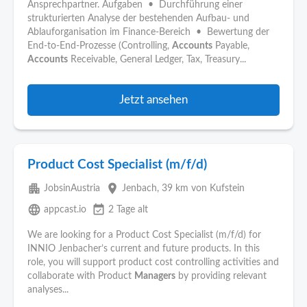
Ansprechpartner. Aufgaben • Durchführung einer
strukturierten Analyse der bestehenden Aufbau- und
Ablauforganisation im Finance-Bereich • Bewertung der
End-to-End-Prozesse (Controlling,
Accounts
Payable,
Accounts
Receivable, General Ledger, Tax, Treasury...
Jetzt ansehen
Product Cost Specialist (m/f/d)
apartment
place
JobsinAustria
Jenbach
, 39 km von Kufstein
language
event_available
appcast.io
2 Tage alt
We are looking for a Product Cost Specialist (m/f/d) for
INNIO Jenbacher’s current and future products. In this
role, you will support product cost controlling activities and
collaborate with Product
Managers
by providing relevant
analyses...