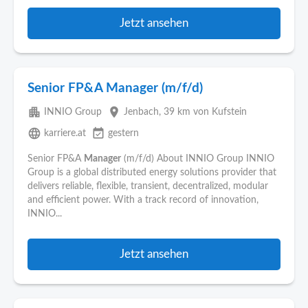
Jetzt ansehen
Senior FP&A Manager (m/f/d)
apartment
place
INNIO Group
Jenbach
, 39 km von Kufstein
language
event_available
karriere.at
gestern
Senior FP&A
Manager
(m/f/d) About INNIO Group INNIO
Group is a global distributed energy solutions provider that
delivers reliable, flexible, transient, decentralized, modular
and efficient power. With a track record of innovation,
INNIO...
Jetzt ansehen