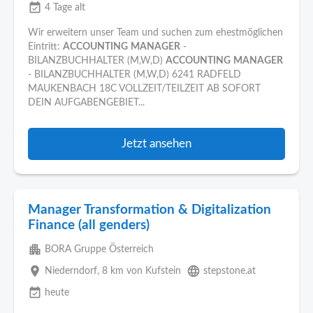
event_available
4 Tage alt
Wir erweitern unser Team und suchen zum ehestmöglichen
Eintritt:
ACCOUNTING
MANAGER
-
BILANZBUCHHALTER (M,W,D)
ACCOUNTING
MANAGER
- BILANZBUCHHALTER (M,W,D) 6241 RADFELD
MAUKENBACH 18C VOLLZEIT/TEILZEIT AB SOFORT
DEIN AUFGABENGEBIET...
Jetzt ansehen
Manager Transformation & Digitalization
Finance (all genders)
apartment
BORA Gruppe Österreich
place
language
Niederndorf
, 8 km von Kufstein
stepstone.at
event_available
heute