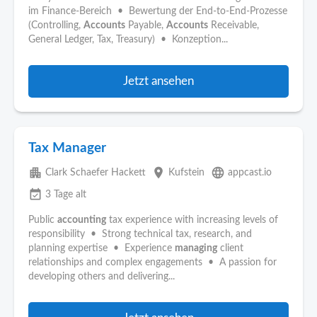
im Finance-Bereich • Bewertung der End-to-End-Prozesse
(Controlling,
Accounts
Payable,
Accounts
Receivable,
General Ledger, Tax, Treasury) • Konzeption...
Jetzt ansehen
Tax Manager
apartment
place
language
Clark Schaefer Hackett
Kufstein
appcast.io
event_available
3 Tage alt
Public
accounting
tax experience with increasing levels of
responsibility • Strong technical tax, research, and
planning expertise • Experience
managing
client
relationships and complex engagements • A passion for
developing others and delivering...