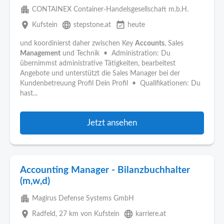
apartment
CONTAINEX Container-Handelsgesellschaft m.b.H.
place
language
event_available
Kufstein
stepstone.at
heute
und koordinierst daher zwischen Key
Accounts
, Sales
Management
und Technik • Administration: Du
übernimmst administrative Tätigkeiten, bearbeitest
Angebote und unterstützt die Sales Manager bei der
Kundenbetreuung Profil Dein Profil • Qualifikationen: Du
hast...
Jetzt ansehen
Accounting Manager - Bilanzbuchhalter
(m,w,d)
apartment
Magirus Defense Systems GmbH
place
language
Radfeld
, 27 km von Kufstein
karriere.at