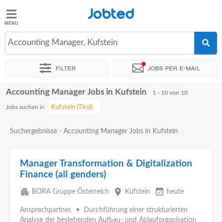
Jobted
Jobted
Jobs
Accounting Manager, Kufstein
Filter
Jobs per e-mail
Gehalt
Accounting Manager Jobs in Kufstein
Sortieren nach
Genauer Standort
Unternehmen
1 - 10 von 10
Jobs suchen in
Suchergebnisse - Accounting Manager Jobs in Kufstein
Manager Transformation & Digitalization
Finance (all genders)
apartment
place
event_available
BORA Gruppe Österreich
Kufstein
heute
Ansprechpartner. • Durchführung einer strukturierten
Analyse der bestehenden Aufbau- und Ablauforganisation