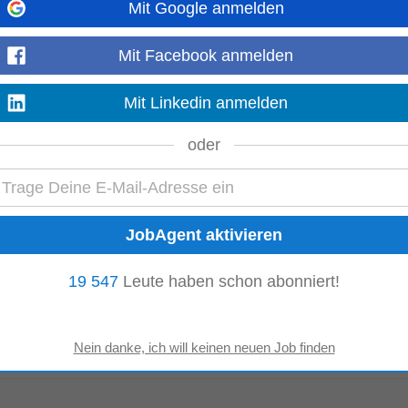
Mit Google anmelden
eldbach
-
heute
führende außeruniversitäre Forschungseinrichtung im Bereich angewandter For
Mit Facebook anmelden
tädte und Netze...
Mehr anzeigen
Mit Linkedin anmelden
oder
udenburg
-
heute
führende außeruniversitäre Forschungseinrichtung im Bereich angewandter For
tädte und Netze...
Mehr anzeigen
19 547
Leute haben schon abonniert!
urau
-
heute
führende außeruniversitäre Forschungseinrichtung im Bereich angewandter For
tädte und Netze...
Mehr anzeigen