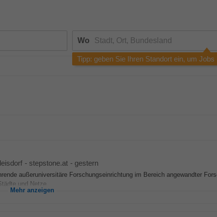
Wo
Tipp: geben Sie Ihren Standort ein, um Jobs
leisdorf
-
stepstone.at
-
gestern
führende außeruniversitäre Forschungseinrichtung im Bereich angewandter For
tädte und Netze...
Mehr anzeigen