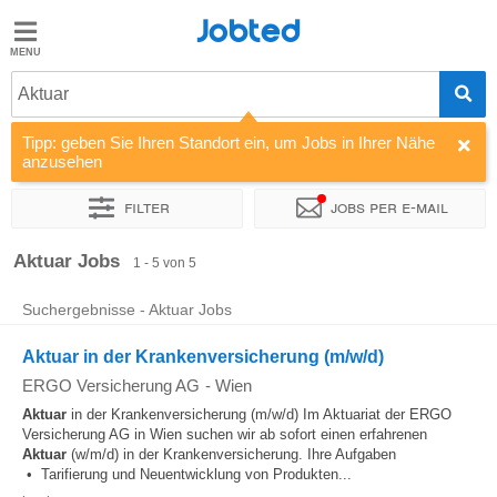
Jobted
Jobted
Jobs
Aktuar
Tipp: geben Sie Ihren Standort ein, um Jobs in Ihrer Nähe
Gehalt
anzusehen
Filter
Jobs per e-mail
Sortieren nach
Unternehmen
Zeitintensität
Aktuar Jobs
1 - 5 von 5
Suchergebnisse - Aktuar Jobs
Aktuar in der Krankenversicherung (m/w/d)
ERGO Versicherung AG
-
Wien
Aktuar
in der Krankenversicherung (m/w/d) Im Aktuariat der ERGO
Versicherung AG in Wien suchen wir ab sofort einen erfahrenen
Aktuar
(w/m/d) in der Krankenversicherung. Ihre Aufgaben
• Tarifierung und Neuentwicklung von Produkten...