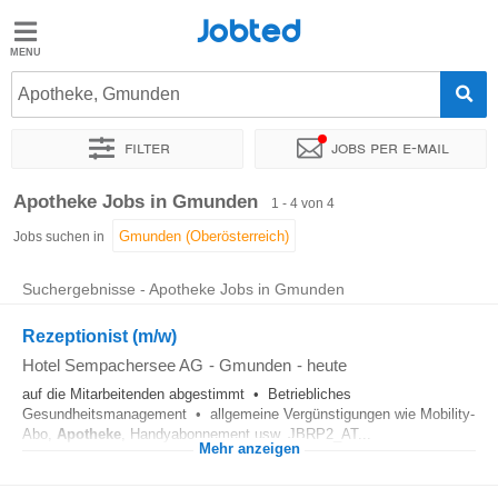
Jobted
Jobted
Jobs
Apotheke, Gmunden
Filter
Jobs per e-mail
Gehalt
Sortieren nach
Genauer Standort
Unternehmen
Apotheke Jobs in Gmunden
1 - 4 von 4
Jobs suchen in
Suchergebnisse - Apotheke Jobs in Gmunden
Rezeptionist (m/w)
Hotel Sempachersee AG
-
Gmunden
-
heute
auf die Mitarbeitenden abgestimmt • Betriebliches
Gesundheitsmanagement • allgemeine Vergünstigungen wie Mobility-
Abo,
Apotheke
, Handyabonnement usw. JBRP2_AT...
Mehr anzeigen