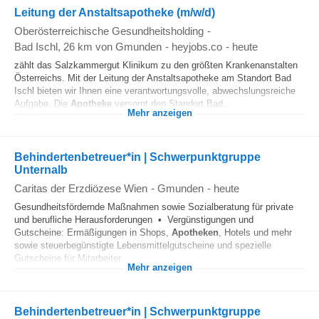
Leitung der Anstaltsapotheke (m/w/d)
Oberösterreichische Gesundheitsholding
-
Bad Ischl
, 26 km von Gmunden
-
heyjobs.co
-
heute
zählt das Salzkammergut Klinikum zu den größten Krankenanstalten
Österreichs. Mit der Leitung der Anstaltsapotheke am Standort Bad
Ischl bieten wir Ihnen eine verantwortungsvolle, abwechslungsreiche
Aufgabe. Die
Apotheke
versorgt den Standort Bad...
Mehr anzeigen
Behindertenbetreuer*in | Schwerpunktgruppe
Unternalb
Caritas der Erzdiözese Wien
-
Gmunden
-
heute
Gesundheitsfördernde Maßnahmen sowie Sozialberatung für private
und berufliche Herausforderungen • Vergünstigungen und
Gutscheine: Ermäßigungen in Shops,
Apotheken
, Hotels und mehr
sowie steuerbegünstigte Lebensmittelgutscheine und spezielle
Gutscheine für Mitarbeiter...
Mehr anzeigen
Behindertenbetreuer*in | Schwerpunktgruppe