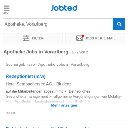
Jobted
Jobted
Jobs
Apotheke, Vorarlberg
Filter
Jobs per e-mail
Gehalt
Sortieren nach
Unternehmen
Apotheke Jobs in Vorarlberg
1 - 2 von 2
Suchergebnisse - Apotheke Jobs in Vorarlberg
Rezeptionist (m/w)
Hotel Sempachersee AG
-
Bludenz
auf die Mitarbeitenden abgestimmt • Betriebliches
Gesundheitsmanagement • allgemeine Vergünstigungen wie Mobility-
Abo,
Apotheke
, Handyabonnement usw. JBRP2_AT...
Mehr anzeigen
heute