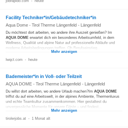
jobrapido.com
-
heute
Facility Techniker*in/Gebäudetechniker*in
Aqua Dome - Tirol Therme Längenfeld
-
Längenfeld
Du möchtest dort arbeiten, wo andere ihre Auszeit genießen? Im
AQUA
DOME
erwartet dich ein besonderes Arbeitsumfeld, in dem
Wellness, Qualität und alpine Natur auf professionelle Abläufe und
moderne Arbeitsbedingungen treffen. Ob Berufseinstieg...
Mehr anzeigen
lwqct.com
-
heute
Bademeister*in in Voll- oder Teilzeit
AQUA DOME - Tirol Therme Längenfeld
-
Längenfeld
Du willst dort arbeiten, wo andere Urlaub machen?Im
AQUA
DOME
triffst du auf eine Arbeitswelt, in der alpines Ambiente, Thermenluxus
und echte Teamkultur zusammenkommen. Hier gestaltest du
unvergessliche Momente für unsere Gäste – und findest...
Mehr anzeigen
tirolerjobs.at
-
1 Monat alt