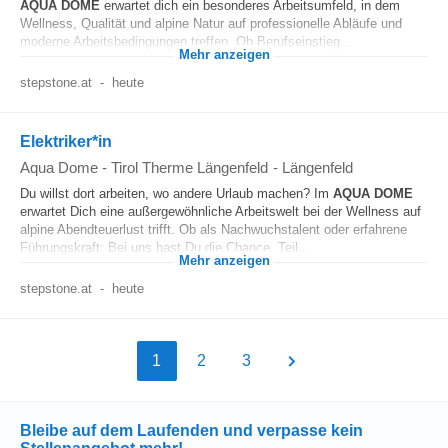
AQUA
DOME
erwartet dich ein besonderes Arbeitsumfeld, in dem
Wellness, Qualität und alpine Natur auf professionelle Abläufe und
moderne Arbeitsbedingungen treffen. Ob Berufseinstieg...
Mehr anzeigen
stepstone.at
-
heute
Elektriker*in
Aqua Dome - Tirol Therme Längenfeld
-
Längenfeld
Du willst dort arbeiten, wo andere Urlaub machen? Im
AQUA
DOME
erwartet Dich eine außergewöhnliche Arbeitswelt bei der Wellness auf
alpine Abendteuerlust trifft. Ob als Nachwuchstalent oder erfahrene
Führungskraft: Bei uns hast Du die Chance, Teil...
Mehr anzeigen
stepstone.at
-
heute
1
2
3
Bleibe auf dem Laufenden und verpasse kein