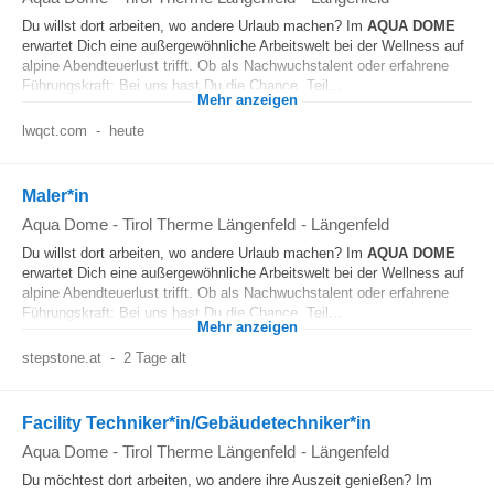
Du willst dort arbeiten, wo andere Urlaub machen? Im
AQUA
DOME
erwartet Dich eine außergewöhnliche Arbeitswelt bei der Wellness auf
alpine Abendteuerlust trifft. Ob als Nachwuchstalent oder erfahrene
Führungskraft: Bei uns hast Du die Chance, Teil...
Mehr anzeigen
lwqct.com
-
heute
Maler*in
Aqua Dome - Tirol Therme Längenfeld
-
Längenfeld
Du willst dort arbeiten, wo andere Urlaub machen? Im
AQUA
DOME
erwartet Dich eine außergewöhnliche Arbeitswelt bei der Wellness auf
alpine Abendteuerlust trifft. Ob als Nachwuchstalent oder erfahrene
Führungskraft: Bei uns hast Du die Chance, Teil...
Mehr anzeigen
stepstone.at
-
2 Tage alt
Facility Techniker*in/Gebäudetechniker*in
Aqua Dome - Tirol Therme Längenfeld
-
Längenfeld
Du möchtest dort arbeiten, wo andere ihre Auszeit genießen? Im