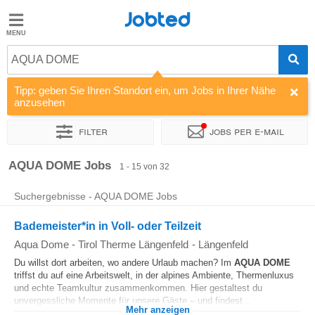
Jobted
Jobted
Jobs
AQUA DOME
Tipp: geben Sie Ihren Standort ein, um Jobs in Ihrer Nähe
Gehalt
anzusehen
Filter
Jobs per e-mail
Sortieren nach
Unternehmen
Vertragsart
Zeitintensität
AQUA DOME Jobs
1 - 15 von 32
Suchergebnisse - AQUA DOME Jobs
Bademeister*in in Voll- oder Teilzeit
Aqua Dome - Tirol Therme Längenfeld
-
Längenfeld
Du willst dort arbeiten, wo andere Urlaub machen? Im
AQUA
DOME
triffst du auf eine Arbeitswelt, in der alpines Ambiente, Thermenluxus
und echte Teamkultur zusammenkommen. Hier gestaltest du
unvergessliche Momente für unsere Gäste – und findest...
Mehr anzeigen