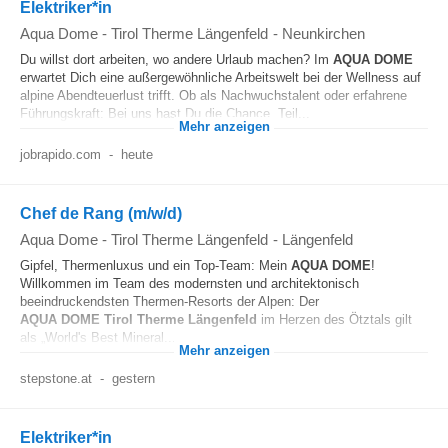
Elektriker*in
Aqua Dome - Tirol Therme Längenfeld
-
Neunkirchen
Du willst dort arbeiten, wo andere Urlaub machen? Im
AQUA
DOME
erwartet Dich eine außergewöhnliche Arbeitswelt bei der Wellness auf
alpine Abendteuerlust trifft. Ob als Nachwuchstalent oder erfahrene
Führungskraft: Bei uns hast Du die Chance, Teil...
Mehr anzeigen
jobrapido.com
-
heute
Chef de Rang (m/w/d)
Aqua Dome - Tirol Therme Längenfeld
-
Längenfeld
Gipfel, Thermenluxus und ein Top-Team: Mein
AQUA
DOME
!
Willkommen im Team des modernsten und architektonisch
beeindruckendsten Thermen-Resorts der Alpen: Der
AQUA
DOME
Tirol
Therme
Längenfeld
im Herzen des Ötztals gilt
als „World's Best Mineral...
Mehr anzeigen
stepstone.at
-
gestern
Elektriker*in