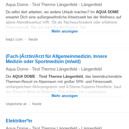
Aqua Dome - Tirol Therme Längenfeld
-
Längenfeld
Du willst dort arbeiten, wo andere Urlaub machen? Im
AQUA
DOME
erwartet Dich eine außergewöhnliche Arbeitswelt bei der Wellness auf
alpine Abendteuerlust trifft. Ob als Nachwuchstalent oder erfahrene
Führungskraft: Bei uns hast Du die Chance, Teil...
Mehr anzeigen
lwqct.com
-
heute
(Fach-)Ärztin/Arzt für Allgemeinmedizin, Innere
Medizin oder Sportmedizin (m/w/d)
Aqua Dome - Tirol Therme Längenfeld
-
Längenfeld
Die
AQUA
DOME
-
Tirol
Therme
Längenfeld
, das beeindruckendste
Thermen-Resort im Alpenraum mit großer SPA- und Fitnesswelt,
umfangreichem Aktivprogramm und 4-Sterne-Superior-Hotellerie, baut
den Bereich Medical Wellness, Prävention und Langlebigkeit...
Mehr anzeigen
stepstone.at
-
heute
Elektriker*in
Aqua Dome - Tirol Therme Längenfeld
-
Längenfeld