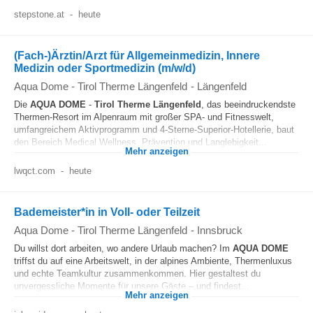
stepstone.at
-
heute
(Fach-)Ärztin/Arzt für Allgemeinmedizin, Innere
Medizin oder Sportmedizin (m/w/d)
Aqua Dome - Tirol Therme Längenfeld
-
Längenfeld
Die
AQUA
DOME
-
Tirol
Therme
Längenfeld
, das beeindruckendste
Thermen-Resort im Alpenraum mit großer SPA- und Fitnesswelt,
umfangreichem Aktivprogramm und 4-Sterne-Superior-Hotellerie, baut
den Bereich Medical Wellness, Prävention und Langlebigkeit...
Mehr anzeigen
lwqct.com
-
heute
Bademeister*in in Voll- oder Teilzeit
Aqua Dome - Tirol Therme Längenfeld
-
Innsbruck
Du willst dort arbeiten, wo andere Urlaub machen? Im
AQUA
DOME
triffst du auf eine Arbeitswelt, in der alpines Ambiente, Thermenluxus
und echte Teamkultur zusammenkommen. Hier gestaltest du
unvergessliche Momente für unsere Gäste – und findest...
Mehr anzeigen