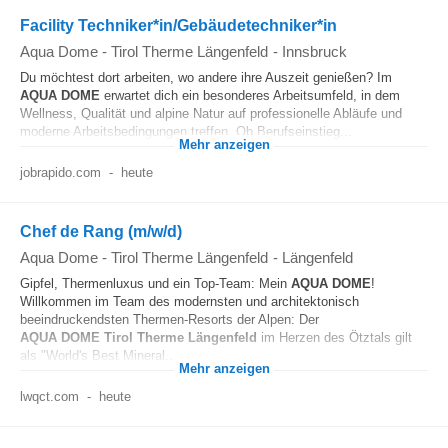
Facility Techniker*in/Gebäudetechniker*in
Aqua Dome - Tirol Therme Längenfeld
-
Innsbruck
Du möchtest dort arbeiten, wo andere ihre Auszeit genießen? Im
AQUA
DOME
erwartet dich ein besonderes Arbeitsumfeld, in dem
Wellness, Qualität und alpine Natur auf professionelle Abläufe und
moderne Arbeitsbedingungen treffen. Ob Berufseinstieg...
Mehr anzeigen
jobrapido.com
-
heute
Chef de Rang (m/w/d)
Aqua Dome - Tirol Therme Längenfeld
-
Längenfeld
Gipfel, Thermenluxus und ein Top-Team: Mein
AQUA
DOME
!
Willkommen im Team des modernsten und architektonisch
beeindruckendsten Thermen-Resorts der Alpen: Der
AQUA
DOME
Tirol
Therme
Längenfeld
im Herzen des Ötztals gilt
als "World's Best Mineral...
Mehr anzeigen
lwqct.com
-
heute