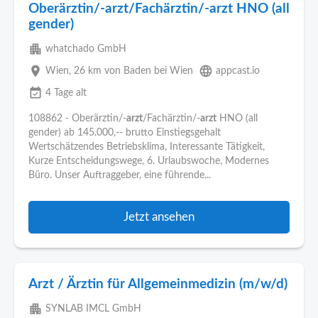
Oberärztin/-arzt/Fachärztin/-arzt HNO (all
gender)
apartment
whatchado GmbH
place
language
Wien
, 26 km von Baden bei Wien
appcast.io
event_available
4 Tage alt
108862 - Oberärztin/-
arzt
/Fachärztin/-
arzt
HNO (all
gender) ab 145.000,-- brutto Einstiegsgehalt
Wertschätzendes Betriebsklima, Interessante Tätigkeit,
Kurze Entscheidungswege, 6. Urlaubswoche, Modernes
Büro. Unser Auftraggeber, eine führende...
Jetzt ansehen
Arzt / Ärztin für Allgemeinmedizin (m/w/d)
apartment
SYNLAB IMCL GmbH