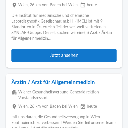
place
event_available
Wien
, 26 km von Baden bei Wien
heute
Die Institut für medizinische und chemische
Labordiagnostik Gesellschaft m.b.H. (IMCL) ist mit 9
Standorten in Österreich Teil der weltweit vertretenen
SYNLAB-Gruppe. Derzeit suchen wir eine(n)
Arzt
/ Ärztin
für Allgemeinmedizin...
Jetzt ansehen
Ärztin / Arzt für Allgemeinmedizin
apartment
Wiener Gesundheitsverbund Generaldirektion
Vorstandsressort
place
event_available
Wien
, 26 km von Baden bei Wien
heute
mit uns daran, die Gesundheitsversorgung in Wien
kontinuierlich zu verbessern! Werden Sie Teil unseres Teams