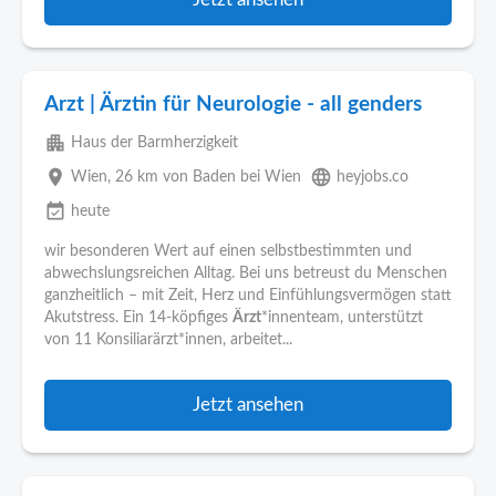
Arzt | Ärztin für Neurologie - all genders
apartment
Haus der Barmherzigkeit
place
language
Wien
, 26 km von Baden bei Wien
heyjobs.co
event_available
heute
wir besonderen Wert auf einen selbstbestimmten und
abwechslungsreichen Alltag. Bei uns betreust du Menschen
ganzheitlich – mit Zeit, Herz und Einfühlungsvermögen statt
Akutstress. Ein 14-köpfiges
Ärzt
*innenteam, unterstützt
von 11 Konsiliarärzt*innen, arbeitet...
Jetzt ansehen