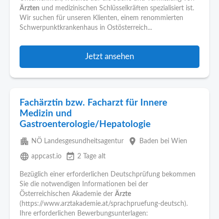
Ärzten
und medizinischen Schlüsselkräften spezialisiert ist.
Wir suchen für unseren Klienten, einem renommierten
Schwerpunktkrankenhaus in Ostösterreich...
Jetzt ansehen
Fachärztin bzw. Facharzt für Innere
Medizin und
Gastroenterologie/Hepatologie
apartment
place
NÖ Landesgesundheitsagentur
Baden bei Wien
language
event_available
appcast.io
2 Tage alt
Bezüglich einer erforderlichen Deutschprüfung bekommen
Sie die notwendigen Informationen bei der
Österreichischen Akademie der
Ärzte
(https://www.arztakademie.at/sprachpruefung-deutsch).
Ihre erforderlichen Bewerbungsunterlagen: