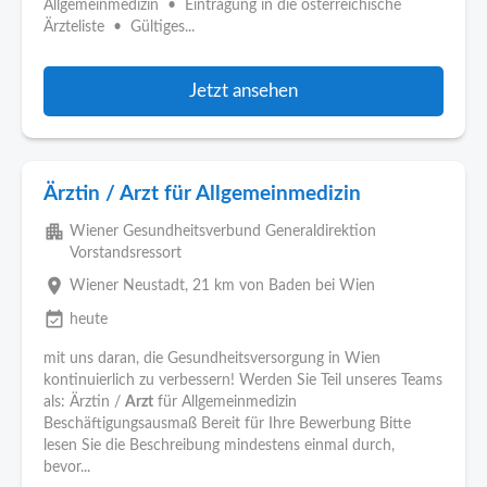
Allgemeinmedizin • Eintragung in die österreichische
Ärzteliste • Gültiges...
Jetzt ansehen
Ärztin / Arzt für Allgemeinmedizin
apartment
Wiener Gesundheitsverbund Generaldirektion
Vorstandsressort
place
Wiener Neustadt
, 21 km von Baden bei Wien
event_available
heute
mit uns daran, die Gesundheitsversorgung in Wien
kontinuierlich zu verbessern! Werden Sie Teil unseres Teams
als: Ärztin /
Arzt
für Allgemeinmedizin
Beschäftigungsausmaß Bereit für Ihre Bewerbung Bitte
lesen Sie die Beschreibung mindestens einmal durch,
bevor...