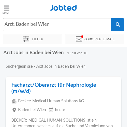
Jobted
Jobted
Jobs
Arzt, Baden bei Wien
Filter
Jobs per e-mail
Gehalt
Arzt Jobs in Baden bei Wien
Sortieren nach
Genauer Standort
Unternehmen
1 - 10 von 10
Suchergebnisse - Arzt Jobs in Baden bei Wien
Facharzt/Oberarzt für Nephrologie
(m/w/d)
apartment
Becker: Medical Human Solutions KG
place
event_available
Baden bei Wien
heute
BECKER: MEDICAL HUMAN SOLUTIONS ist ein
Unternehmen, welches auf die Suche und Vermittlung von