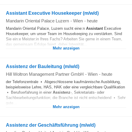
Assistant Executive Housekeeper (m/w/d)
Mandarin Oriental Palace Luzern
-
Wien
-
heute
Mandarin Oriental Palace, Luzern sucht eine:n
Assistant
Executive
Housekeeper, um unser Team im Housekeeping zu verstärken. Sind
Sie ein:e Meister:in Ihres Fachs? Arbeiten Sie gerne in einem Team,
das gemeinsam Erfolge feiert, dabei Integrität...
Mehr anzeigen
Assistenz der Bauleitung (m/w/d)
Hill Woltron Management Partner GmbH
-
Wien
-
heute
der Telefonzentrale • Abgeschlossene kaufmännische Ausbildung,
beispielsweise Lehre, HAS, HAK oder eine vergleichbare Qualifikation
• Berufserfahrung in einer
Assistenz
-, Sekretariats- oder
Sachbearbeitungsfunktion; die Branche ist nicht entscheidend • Sehr
gute...
Mehr anzeigen
Assistenz der Geschäftsführung (m/w/d)