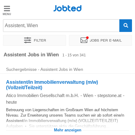
Jobted
Jobted
Jobs
Assistent, Wien
Filter
Jobs per e-mail
Gehalt
Sortieren nach
Genauer Standort
Unternehmen
Personald
Assistent Jobs in Wien
1 - 15 von 341
Suchergebnisse - Assistent Jobs in Wien
Assistent/in Immobilienverwaltung (m/w)
(Vollzeit/Teilzeit)
Atico Immobilien Gesellschaft m.b.H.
-
Wien
-
stepstone.at
-
heute
Betreuung von Liegenschaften im Großraum Wien auf höchstem
Niveau. Zur Erweiterung unseres Teams suchen wir ab sofort eine/n
Assistent
/in Immobilienverwaltung (m/w) (VOLLZEIT/TEILZEIT)
Aufgaben • Sie unterstützen aktiv die Geschäftsführung...
Mehr anzeigen