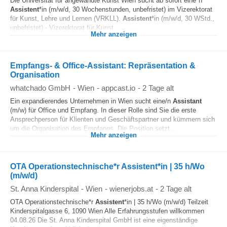
Die Universität für angewandte Kunst Wien sucht ab sofort eine*n
Assistent
*in (m/w/d, 30 Wochenstunden, unbefristet) im Vizerektorat
für Kunst, Lehre und Lernen (VRKLL).
Assistent
*in (m/w/d, 30 WStd.,
unbefristet) - Vizerektorat für Kunst...
Mehr anzeigen
Empfangs- & Office-Assistant: Repräsentation &
Organisation
whatchado GmbH
-
Wien
-
appcast.io
-
2 Tage alt
Ein expandierendes Unternehmen in Wien sucht eine/n
Assistant
(m/w) für Office und Empfang. In dieser Rolle sind Sie die erste
Ansprechperson für Klienten und Geschäftspartner und kümmern sich
um die Organisation des Empfangs. Die Position setzt...
Mehr anzeigen
OTA Operationstechnische*r Assistent*in | 35 h/Wo
(m/w/d)
St. Anna Kinderspital
-
Wien
-
wienerjobs.at
-
2 Tage alt
OTA Operationstechnische*r
Assistent
*in | 35 h/Wo (m/w/d) Teilzeit
Kinderspitalgasse 6, 1090 Wien Alle Erfahrungsstufen willkommen
04.08.26 Die St. Anna Kinderspital GmbH ist eine eigenständige