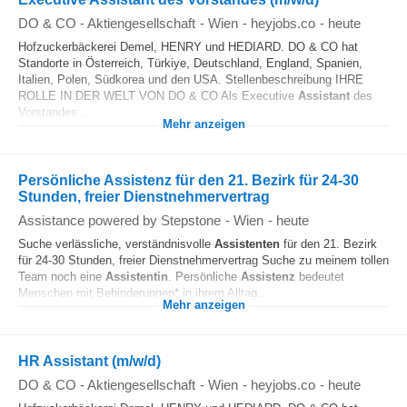
DO & CO - Aktiengesellschaft
-
Wien
-
heyjobs.co
-
heute
Hofzuckerbäckerei Demel, HENRY und HEDIARD. DO & CO hat
Standorte in Österreich, Türkiye, Deutschland, England, Spanien,
Italien, Polen, Südkorea und den USA. Stellenbeschreibung IHRE
ROLLE IN DER WELT VON DO & CO Als Executive
Assistant
des
Vorstandes...
Mehr anzeigen
Persönliche Assistenz für den 21. Bezirk für 24-30
Stunden, freier Dienstnehmervertrag
Assistance powered by Stepstone
-
Wien
-
heute
Suche verlässliche, verständnisvolle
Assistenten
für den 21. Bezirk
für 24-30 Stunden, freier Dienstnehmervertrag Suche zu meinem tollen
Team noch eine
Assistentin
. Persönliche
Assistenz
bedeutet
Menschen mit Behinderungen* in ihrem Alltag...
Mehr anzeigen
HR Assistant (m/w/d)
DO & CO - Aktiengesellschaft
-
Wien
-
heyjobs.co
-
heute