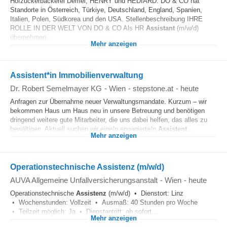
Hofzuckerbäckerei Demel, HENRY und HEDIARD. DO & CO hat
Standorte in Österreich, Türkiye, Deutschland, England, Spanien,
Italien, Polen, Südkorea und den USA. Stellenbeschreibung IHRE
ROLLE IN DER WELT VON DO & CO Als HR
Assistant
(m/w/d)
übernehmen...
Mehr anzeigen
Assistent*in Immobilienverwaltung
Dr. Robert Semelmayer KG
-
Wien
-
stepstone.at
-
heute
Anfragen zur Übernahme neuer Verwaltungsmandate. Kurzum – wir
bekommen Haus um Haus neu in unsere Betreuung und benötigen
dringend weitere gute Mitarbeiter, die uns dabei helfen, das alles zu
bewältigen. Aktuell suchen wir eine/n engagierte/n
Assistent
...
Mehr anzeigen
Operationstechnische Assistenz (m/w/d)
AUVA Allgemeine Unfallversicherungsanstalt
-
Wien
-
heute
Operationstechnische
Assistenz
(m/w/d) • Dienstort: Linz
• Wochenstunden: Vollzeit • Ausmaß: 40 Stunden pro Woche
• Teilzeit möglich: Ja • Dienstantritt: ab sofort...
Mehr anzeigen