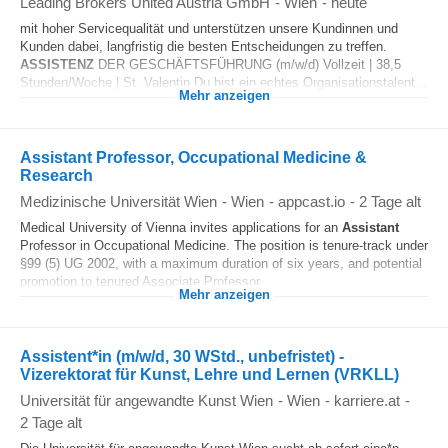
Leading Brokers United Austria GmbH
-
Wien
-
heute
mit hoher Servicequalität und unterstützen unsere Kundinnen und
Kunden dabei, langfristig die besten Entscheidungen zu treffen.
ASSISTENZ
DER GESCHÄFTSFÜHRUNG (m/w/d) Vollzeit | 38,5
Stunden/Woche | St. Valentin Du bist ein echtes Organisationstalent...
Mehr anzeigen
Assistant Professor, Occupational Medicine &
Research
Medizinische Universität Wien
-
Wien
-
appcast.io
-
2 Tage alt
Medical University of Vienna invites applications for an
Assistant
Professor in Occupational Medicine. The position is tenure-track under
§99 (5) UG 2002, with a maximum duration of six years, and potential
promotion to tenured Associate Professor...
Mehr anzeigen
Assistent*in (m/w/d, 30 WStd., unbefristet) -
Vizerektorat für Kunst, Lehre und Lernen (VRKLL)
Universität für angewandte Kunst Wien
-
Wien
-
karriere.at
-
2 Tage alt