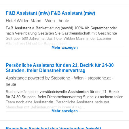
F&B Assistant (m/w) F&B Assistant (m/w)
Hotel Wilden Mann
-
Wien
-
heute
F&B
Assistant
& Bankettleitung (m/w/d) 100% Ab September oder
nach Vereinbarung Gestalten Sie Gastfreundschaft mit Geschichte
Seit über 500 Jahren ist das Hotel Wilden Mann in der Luzerner
Altstadt ein Ort echter Begegnungen...
Mehr anzeigen
Persönliche Assistenz für den 21. Bezirk für 24-30
Stunden, freier Dienstnehmervertrag
Assistance powered by Stepstone
-
Wien
-
stepstone.at
-
heute
Suche verlässliche, verständnisvolle
Assistenten
für den 21. Bezirk
für 24-30 Stunden, freier Dienstnehmervertrag Suche zu meinem tollen
Team noch eine
Assistentin
. Persönliche
Assistenz
bedeutet
Menschen mit Behinderungen* in ihrem Alltag...
Mehr anzeigen
Executive Assistant des Vorstandes (m/w/d)