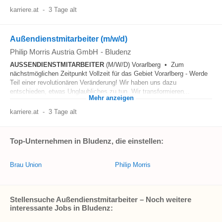
karriere.at
-
3 Tage alt
Außendienstmitarbeiter (m/w/d)
Philip Morris Austria GmbH
-
Bludenz
AUSSENDIENSTMITARBEITER
(M/W/D) Vorarlberg • Zum
nächstmöglichen Zeitpunkt Vollzeit für das Gebiet Vorarlberg - Werde
Teil einer revolutionären Veränderung! Wir haben uns dazu
entschieden, etwas Unglaubliches zu tun. Wir transformieren...
Mehr anzeigen
karriere.at
-
3 Tage alt
Top-Unternehmen in Bludenz, die einstellen:
Brau Union
Philip Morris
Stellensuche Außendienstmitarbeiter – Noch weitere
interessante Jobs in Bludenz: