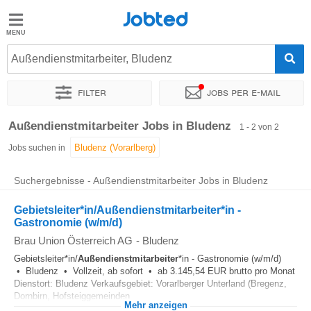
Jobted
Jobted
Jobs
Außendienstmitarbeiter, Bludenz
Filter
Jobs per e-mail
Gehalt
Sortieren nach
Genauer Standort
Unternehmen
Zeitintens
Außendienstmitarbeiter Jobs in Bludenz
1 - 2 von 2
Jobs suchen in
Suchergebnisse - Außendienstmitarbeiter Jobs in Bludenz
Gebietsleiter*in/Außendienstmitarbeiter*in -
Gastronomie (w/m/d)
Brau Union Österreich AG
-
Bludenz
Gebietsleiter*in/
Außendienstmitarbeiter
*in - Gastronomie (w/m/d)
• Bludenz • Vollzeit, ab sofort • ab 3.145,54 EUR brutto pro Monat
Dienstort: Bludenz Verkaufsgebiet: Vorarlberger Unterland (Bregenz,
Dornbirn, Hofsteiggemeinden...
Mehr anzeigen