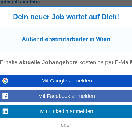
üter (all genders)
Dein neuer Job wartet auf Dich!
VE suchen wir ab sofort eine*n
Außendienstmitarbeiter
- Investitions- & Ve
österreich Aufgaben Ihr künftiges...
Mehr anzeigen
Außendienstmitarbeiter
in
Wien
n Wien
lt
OURMET GmbH Außendienst im Bundesland Wien Präsenz / Mobil Berufser
Erhalte
aktuelle Jobangebote
kostenlos per E-Mail
 führender Experte...
Mehr anzeigen
Mit Google anmelden
Mit Facebook anmelden
ereich Kälte-, Klima- & Lüftungstechnik mit Standorten in Wien, Linz und Gr
uch in Zukunft ganz vorne...
Mit Linkedin anmelden
Mehr anzeigen
oder