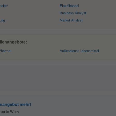
beiter
Einzelhandel
Business Analyst
ung
Market Analyst
ellenangebote:
Pharma
Außendienst Lebensmittel
enangebot mehr!
ter
in
Wien