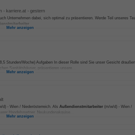
n
-
karriere.at
-
gestern
uch Unternehmen dabei, sich optimal zu präsentieren. Werde Teil unseres Te
enstmitarbeiter
...
Mehr anzeigen
, 38,5 Stunden/Woche) Aufgaben In dieser Rolle sind Sie unser Gesicht drauße
chen Sanitätshäuser, präsentieren unsere...
Mehr anzeigen
lt
/d) - Wien / Niederösterreich. Als
Außendienstmitarbeiter
(m/w/d) - Wien /
nserer Handelspartner. Neukundenakquise...
Mehr anzeigen