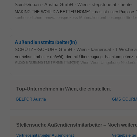
Saint-Gobain - Austria GmbH
-
Wien
-
stepstone.at
-
heute
MAKING THE WORLD A BETTER HOME" – das ist unser Purpose. Wir en
kontinuierlichen Innovationsprozess Materialien und Lösungen für de
Außendienstmitarbeiter(in)
SCHÜTZE-SCHUHE GmbH
-
Wien
-
karriere.at
-
1 Woche al
Vertriebsmitarbeiter (m/w/d), der mit Überzeugung, Fachkompetenz 
AUSSENDIENSTMITARBEITER
(IN) Wien Wien-Umgebung Niederöste
Top-Unternehmen in Wien, die einstellen:
BELFOR Austria
GMS GOURM
Stellensuche Außendienstmitarbeiter – Noch weitere
Vertriebsmitarbeiter Außendienst
Vertriebsleiter