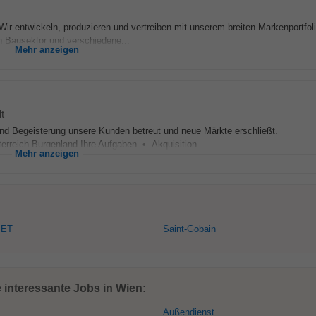
twickeln, produzieren und vertreiben mit unserem breiten Markenportfoli
n Bausektor und verschiedene...
Mehr anzeigen
t
und Begeisterung unsere Kunden betreut und neue Märkte erschließt.
rreich Burgenland Ihre Aufgaben • Akquisition...
Mehr anzeigen
ET
Saint-Gobain
 interessante Jobs in Wien:
Außendienst