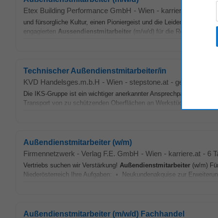
Etex Building Performance GmbH
-
Wien
-
karriere.at
-
4 Tag
und fürsorgliche Kultur, einen Pioniergeist und die Leidenschaft, f
engagierten
Aussendienstmitarbeiter
(m/w/d) für die Region Niederö
Technischer Außendienstmitarbeiter/in
KVD Handelsges.m.b.H
-
Wien
-
stepstone.at
-
gestern
Die IKS-Gruppe ist ein wichtiger anerkannter Ansprechpartner der I
Transport von zu schützenden Oberflächen an Werkstücken durch A
Außendienstmitarbeiter (w/m)
Firmennetzwerk - Verlag F.E. GmbH
-
Wien
-
karriere.at
-
6 T
Vertriebs suchen wir Verstärkung!
Außendienstmitarbeiter
(w/m) Für
Niederösterreich Ihre Aufgaben: • Neukundenakquise zur Erweiter
Außendienstmitarbeiter (m/w/d) Fachhandel