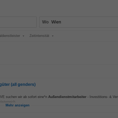
Wo
ldienstleister
Zeitintensität
üter (all genders)
VE suchen wir ab sofort eine*n
Außendienstmitarbeiter
- Investitions- & Ve
österreich...
Mehr anzeigen