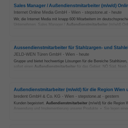
Sales Manager / Außendienstmitarbeiter (m/w/d) Onli
Internet Online Media GmbH
-
Wien
-
stepstone.at
-
heute
Wir, die Internet Media mit knapp 600 Mitarbeitern im deutschsprachi
Unternehmen. Sales Manager /
Außendienstmitarbeiter
(m/w/d) Onl
Aussendienstmitarbeiter für Stahlzargen- und Stahle
JELD-WEN Türen GmbH
-
Wien
-
heute
Gruppe und bietet hochwertige Lösungen für die Bereiche Stahltüren
sofort einen
Außendienstmitarbeiter
für das Gebiet: NÖ Süd, Nord- 
Außendienstmitarbeiter (m/w/d) für die Region Wie
bredent GmbH & Co. KG
-
Wien
-
stepstone.at
-
gestern
Kunden begeistert.
Außendienstmitarbeiter
(m/w/d) für die Region
Anwendung und Implementierung unserer Produkte • Sie legen eine