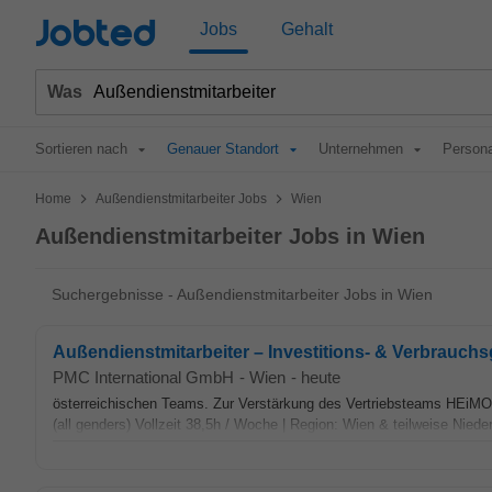
Jobted
Jobs
Gehalt
Was
Sortieren nach
Genauer Standort
Unternehmen
Persona
>
>
Home
Außendienstmitarbeiter Jobs
Wien
Außendienstmitarbeiter Jobs in Wien
Suchergebnisse - Außendienstmitarbeiter Jobs in Wien
Außendienstmitarbeiter – Investitions- & Verbrauchsg
PMC International GmbH
-
Wien
-
heute
österreichischen Teams. Zur Verstärkung des Vertriebsteams HEiMO
(all genders) Vollzeit 38,5h / Woche | Region: Wien & teilweise Nieder