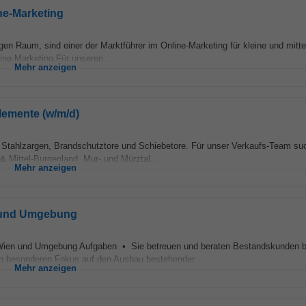
ne-Marketing
gen Raum, sind einer der Marktführer im Online-Marketing für kleine und mitt
ine-Marketing Für unseren...
Mehr anzeigen
lemente (w/m/d)
, Stahlzargen, Brandschutztore und Schiebetore. Für unser Verkaufs-Team su
& Mittel-Burgenland, Mur- und Mürztal...
Mehr anzeigen
n und Umgebung
 Wien und Umgebung Aufgaben • Sie betreuen und beraten Bestandskunden b
n besonderen Fokus auf den Ausbau bestehender...
Mehr anzeigen