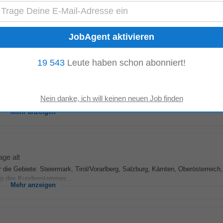
e alt
ür unsere Kunden immer besser zu werden. Für unseren weiteren Ausbau suchen 
sterreich, Wien, Burgenland, Steiermark...
Mehr anzeigen
19 543
Leute haben schon abonniert!
ndustrie für die Bewegung gasförmiger Medien im Druck- und Vakuumbereich, 
nwendung von...
Mehr anzeigen
age alt
 die Gebiete: Steiermark, Tirol/Vorarlberg, Salzburg, Kärnten, Oberösterreich
ung des Kundenstammes...
Mehr anzeigen