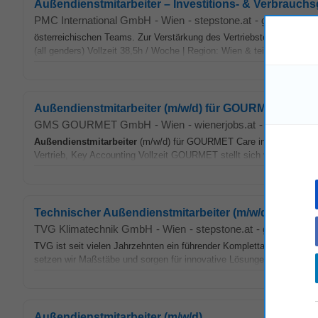
Außendienstmitarbeiter – Investitions- & Verbrauchsg
PMC International GmbH
-
Wien
-
stepstone.at
-
gestern
österreichischen Teams. Zur Verstärkung des Vertriebsteams HEiMO
(all genders) Vollzeit 38,5h / Woche | Region: Wien & teilweise Nieder
Außendienstmitarbeiter (m/w/d) für GOURMET Care i
GMS GOURMET GmbH
-
Wien
-
wienerjobs.at
-
2 Wochen a
Außendienstmitarbeiter
(m/w/d) für GOURMET Care in Wien GMS G
Vertrieb, Key Accounting Vollzeit GOURMET stellt sich vor... wir sind
Technischer Außendienstmitarbeiter (m/w/d) VZ
TVG Klimatechnik GmbH
-
Wien
-
stepstone.at
-
gestern
TVG ist seit vielen Jahrzehnten ein führender Komplettanbieter im B
setzen wir Maßstäbe und sorgen für innovative Lösungen. Damit wir a
Außendienstmitarbeiter (m/w/d)