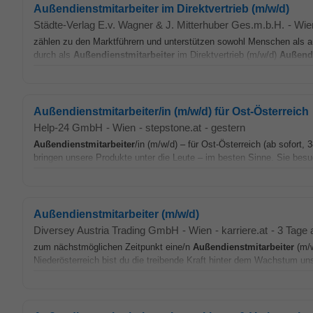
Außendienstmitarbeiter im Direktvertrieb (m/w/d)
Städte-Verlag E.v. Wagner & J. Mitterhuber Ges.m.b.H.
-
Wie
zählen zu den Marktführern und unterstützen sowohl Menschen als a
durch als
Außendienstmitarbeiter
im Direktvertrieb (m/w/d)
Außendi
Außendienstmitarbeiter/in (m/w/d) für Ost-Österreich
Help-24 GmbH
-
Wien
-
stepstone.at
-
gestern
Außendienstmitarbeiter
/in (m/w/d) – für Ost-Österreich (ab sofort
bringen unsere Produkte unter die Leute – im besten Sinne. Sie besu
Außendienstmitarbeiter (m/w/d)
Diversey Austria Trading GmbH
-
Wien
-
karriere.at
-
3 Tage a
zum nächstmöglichen Zeitpunkt eine/n
Außendienstmitarbeiter
(m/w
Niederösterreich bist du die treibende Kraft hinter dem Wachstum u