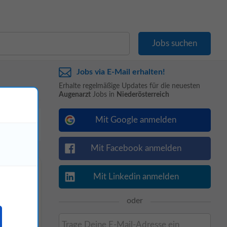
Jobs via E-Mail erhalten!
Erhalte regelmäßige Updates für die neuesten
Augenarzt
Jobs in
Niederösterreich
Mit Google anmelden
e nach
Mit Facebook anmelden
Mit Linkedin anmelden
oder