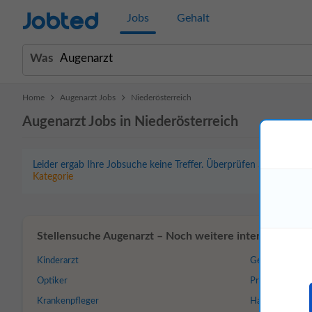
Jobted
Jobs
Gehalt
Was
>
>
Home
Augenarzt Jobs
Niederösterreich
Augenarzt Jobs in Niederösterreich
Leider ergab Ihre Jobsuche keine Treffer. Überprüfen Sie bitte d
Kategorie
Stellensuche Augenarzt – Noch weitere interessante Jo
Kinderarzt
Gesundheitswe
Optiker
Privatklinik
Krankenpfleger
Hausarzt