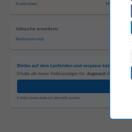
Krankenhaus
Markt Mitarbei
Jobsuche erweitern:
Niederösterreich
Bleibe auf dem Laufenden und verpasse kein Stellena
Erhalte alle neuen Stellenanzeigen für:
Augenarzt
in
Niederöste
E-Mails können jederzeit abbestellt werden.