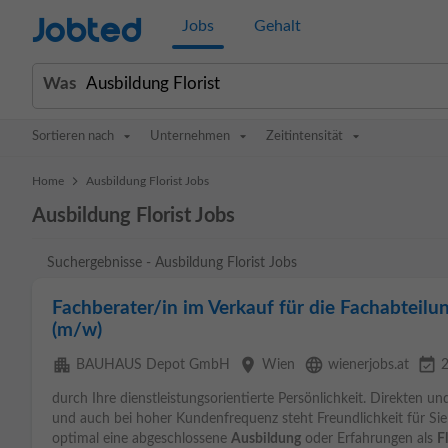
Jobted
Jobs
Gehalt
Was
Sortieren nach
Unternehmen
Zeitintensität
>
Home
Ausbildung Florist Jobs
Ausbildung Florist Jobs
Suchergebnisse - Ausbildung Florist Jobs
Fachberater/in im Verkauf für die Fachabtei
(m/w)
apartment
place
language
event_available
BAUHAUS Depot GmbH
Wien
wienerjobs.at
2
durch Ihre dienstleistungsorientierte Persönlichkeit. Direkten u
und auch bei hoher Kundenfrequenz steht Freundlichkeit für Sie 
optimal eine abgeschlossene
Ausbildung
oder Erfahrungen als
F