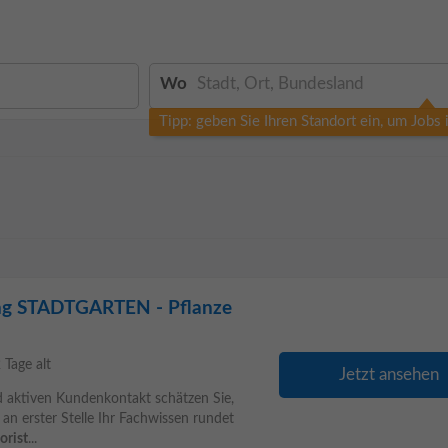
Wo
Tipp: geben Sie Ihren Standort ein, um Jobs
lung STADTGARTEN - Pflanze
 Tage alt
Jetzt ansehen
nd aktiven Kundenkontakt schätzen Sie,
an erster Stelle Ihr Fachwissen rundet
lorist
...