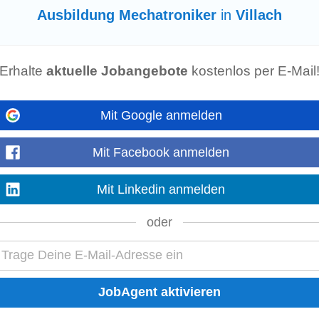
Ausbildung Mechatroniker
in
Villach
eute
otechnik,
Mechatronik
, Kältetechnik oder vergleichbar) - keine Voraussetzung
ändige und zuverlässige Arbeitsweise • Freude...
Mehr anzeigen
Erhalte
aktuelle Jobangebote
kostenlos per E-Mail
erunternehmen gesucht!
Mit Google anmelden
-
2 Tage alt
ng-Expert*innen: Freelancer & Partnerunternehmen gesucht! Maschinenbau, Ele
Mit Facebook anmelden
 Projektengineering oder Technical...
Mehr anzeigen
Mit Linkedin anmelden
oder
atronik
, Kältetechnik oder vergleichbar) - keine Voraussetzung • Handwerkl
lässige Arbeitsweise • Freude am Umgang mit Kunden...
Mehr anzeigen