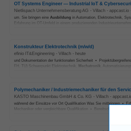
OT Systems Engineer — Industrial IoT & Cybersecuri
Nietlispach Unternehmensberatung AG
-
Villach
-
appcast.io
um. Sie bringen eine
Ausbildung
in Automation, Elektrotechnik, Sy
Erfahrung im OT-Umfeld in einem produzierenden Industrieunternehmen
Konstrukteur Elektrotechnik (m/w/d)
efinio IT&Engineering
-
Villach
-
heute
und Dokumentation der funktionalen Sicherheit • Projektübergreife
FH, TU) Schwerpunkt Elektrotechnik,
Mechatronik
, Automatisierung
Polymechaniker / Industriemechaniker für den Servi
KASTO Maschinenbau GmbH & Co. KG
-
Villach
-
appcast.i
während der Einsätze vor Ort Qualifikation Was Sie mitbringen • E
Mechaniker oder vergleichbare Qualifikation • Bereitschaft zu rege