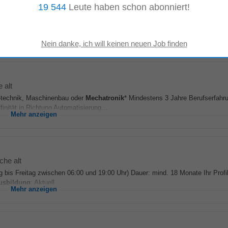
19 544
Leute haben schon abonniert!
 Bereichen Automatisierung, Elektrotechnik,
Mechatronik
) • Fundiertes tec
u-Know-How von Vorteil) • Mindestens 3 Jahre...
Mehr anzeigen
 alt
s-technik, Maschinenbau oder
Mechatronik
* Mindestens 3 Jahre Berufserfahr
nität in Richtung Automatisierung...
Mehr anzeigen
he alt
tag bis Freitag zwischen 06:00 und 19:00 Uhr) Dauer: mind. 18 Monate Ihr Profi
usbildung
: Aktuell...
Mehr anzeigen