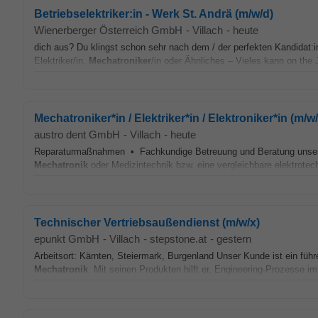
Betriebselektriker:in - Werk St. Andrä (m/w/d)
Wienerberger Österreich GmbH
-
Villach
-
heute
dich aus? Du klingst schon sehr nach dem / der perfekten Kandidat:
Elektriker/in,
Mechatroniker
/in oder Ähnliches – Vieles kann on the 
Mechatroniker*in / Elektriker*in / Elektroniker*in (m/w
austro dent GmbH
-
Villach
-
heute
Reparaturmaßnahmen • Fachkundige Betreuung und Beratung unse
Mechatronik
oder Medizintechnik bzw. eine vergleichbare elektrote
Technischer Vertriebsaußendienst (m/w/x)
epunkt GmbH
-
Villach
-
stepstone.at
-
gestern
Arbeitsort: Kärnten, Steiermark, Burgenland Unser Kunde ist ein füh
Mechatronik
. Mit seinen Produkten hilft er, Engineering-Prozesse i