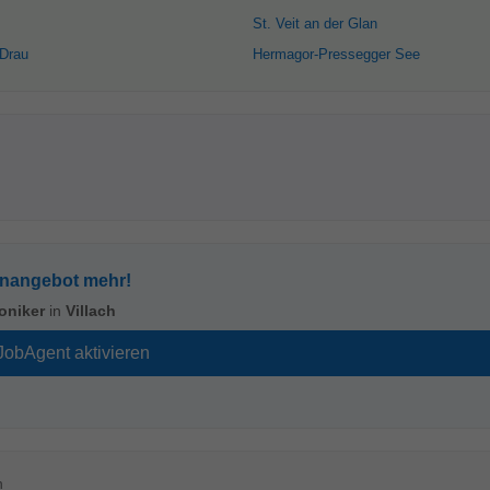
St. Veit an der Glan
 Drau
Hermagor-Pressegger See
enangebot mehr!
oniker
in
Villach
n