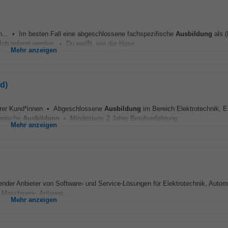
in... • Im besten Fall eine abgeschlossene fachspezifische
Ausbildung
als (
Job gelernt werden. • Du weißt, wie der Hase...
Mehr anzeigen
/d)
rer Kund*innen • Abgeschlossene
Ausbildung
im Bereich Elektrotechnik, El
chnische
Ausbildung
• Mindestens 2 Jahre Berufserfahrung...
Mehr anzeigen
render Anbieter von Software- und Service-Lösungen für Elektrotechnik, Autom
m Maschinen-, Anlagen...
Mehr anzeigen