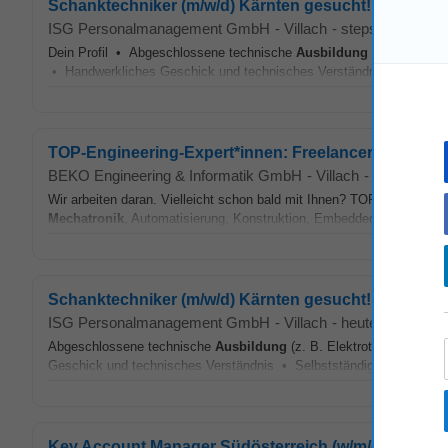
Schanktechniker (m/w/d) Kärnten gesucht!
ISG Personalmanagement GmbH
-
Villach
-
stepstone.at
-
h
Dein Profil • Abgeschlossene technische
Ausbildung
(z. B. Elektr
• Handwerkliches Geschick und technisches Verständnis • Selbstst
TOP-Engineering-Expert*innen: Freelancer & Partn
BEKO Engineering & Informatik GmbH
-
Villach
-
appcast.io
Wir arbeiten daran. Vielleicht schon bald mit Ihnen? TOP-Engineeri
Mechatronik
, Automatisierung, Konstruktion, Embedded Entwicklung,
Schanktechniker (m/w/d) Kärnten gesucht!
ISG Personalmanagement GmbH
-
Villach
-
heute
Abgeschlossene technische
Ausbildung
(z. B. Elektrotechnik,
Mech
Geschick und technisches Verständnis • Selbstständige und zuver
Key Account Manager Südösterreich (w/m/d)