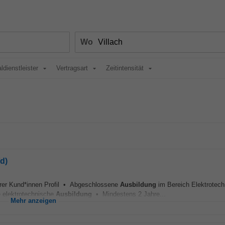
Wo
ldienstleister
Vertragsart
Zeitintensität
/d)
er Kund*innen Profil • Abgeschlossene
Ausbildung
im Bereich Elektrotech
e elektrotechnische
Ausbildung
• Mindestens 2 Jahre...
Mehr anzeigen