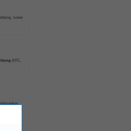
bildung, sowie
ildung
(HTL,
lektroniker,