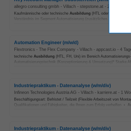
allegro consulting gmbh
-
Villach
-
stepstone.at
-
2 Tage alt
Kaufmännische oder technische
Ausbildung
(HTL oder Lehre in den
Verständnis im Segment Automatisierung (zusätzliches Maschinenba
Automation Engineer (m/w/d)
Flextronics - The Flex Company
-
Villach
-
appcast.io
-
4 Tage
technische
Ausbildung
(HTL, FH, Uni) im Bereich Automatisierung
Automatisierungstechnik (Konzeptionierung & Umsetzung)* Starke Affi
Industriepraktikum - Datenanalyse (w/m/div)
Infineon Technologies Austria AG
-
Villach
-
karriere.at
-
1 Woc
Beschäftigungsart: Befristet / Teilzeit (Flexible Arbeitszeit von Mon
Qualifikationen und Fähigkeiten, die Ihnen zum Erfolg verhelfen •
A
Industriepraktikum - Datenanalyse (w/m/div)