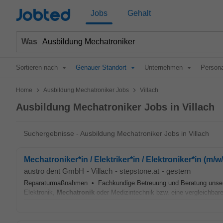
Jobted
Jobs
Gehalt
Was
Sortieren nach
Genauer Standort
Unternehmen
Persona
>
>
Home
Ausbildung Mechatroniker Jobs
Villach
Ausbildung Mechatroniker Jobs in Villach
Suchergebnisse - Ausbildung Mechatroniker Jobs in Villach
Mechatroniker*in / Elektriker*in / Elektroniker*in (m/w
austro dent GmbH
-
Villach
-
stepstone.at
-
gestern
Reparaturmaßnahmen • Fachkundige Betreuung und Beratung unser
Elektronik,
Mechatronik
oder Medizintechnik bzw. eine vergleichbar