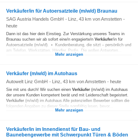
Verkäufer/in für Autoersatzteile (m/w/d) Braunau
SAG Austria Handels GmbH
-
Linz
, 43 km von Amstetten
-
heute
Dann ist das hier dein Einstieg. Zur Verstärkung unseres Teams in
Braunau suchen wir ab sofort eine/n engagierte/n
Verkäufer
/in für
Autoersatzteile (m/w/d). • Kundenberatung, die sitzt – persönlich und
am Telefon. Werkstätten, Händler, Profis. Die wollen Antworten...
Mehr anzeigen
Verkäufer (m/w/d) im Autohaus
Autowelt Linz GmbH
-
Linz
, 43 km von Amstetten
-
heute
Sie mit uns durch! Wir suchen einen
Verkäufer
(m/w/d) im Autohaus
der unsere Kunden kompetent berät und mit Leidenschaft begeistert.
Verkäufer
(m/w/d) im Autohaus Alle potenziellen Bewerber sollten die
folgenden Angaben zu dieser Stelle sorgfältig lesen, bevor...
Mehr anzeigen
Verkäufer/in im Innendienst für Bau- und
Baunebengewerbe mit Schwerpunkt Türen & Böden