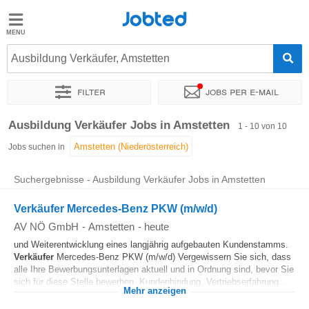
Jobted
Jobted
Jobs
Ausbildung Verkäufer, Amstetten
Filter
Jobs per e-mail
Gehalt
Sortieren nach
Genauer Standort
Ausbildung Verkäufer Jobs in Amstetten
1 - 10 von 10
Jobs suchen in
Suchergebnisse - Ausbildung Verkäufer Jobs in Amstetten
Verkäufer Mercedes-Benz PKW (m/w/d)
AV NÖ GmbH
-
Amstetten
-
heute
und Weiterentwicklung eines langjährig aufgebauten Kundenstamms.
Verkäufer
Mercedes-Benz PKW (m/w/d) Vergewissern Sie sich, dass
alle Ihre Bewerbungsunterlagen aktuell und in Ordnung sind, bevor Sie
sich für diese Stelle bewerben. Kundenbindung. Vertriebserfahrung...
Mehr anzeigen