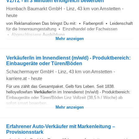
VZ/TZ - In 3 Minuten erfolgreich bewerben
Hornbach Baumarkt GmbH
-
Linz
, 43 km von Amstetten
-
heute
von Reklamationen Das bringst Du mit: • Farbenprofi • Leidenschaft
für die Innenraumgestaltung • Einzelhandel oder Fachwissen
• Abgeschlossene
Ausbildung
...
Mehr anzeigen
Verkäufer/in im Innendienst (m/w/d) - Produktbereich:
Einbaugeräte oder Türen/Böden
Schachermayer GmbH
-
Linz
, 43 km von Amstetten
-
karriere.at
-
heute
Für uns zählt das Gesamtpaket. Gelb fürs Leben. Seit 1838.
helloyellowfam
Verkäufer
/in im Innendienst (m/w/d) - Produktbereich:
Einbaugeräte oder Türen/Böden Linz Vollzeit (38,5 h / Woche) ab
sofort smart bewerben...
Mehr anzeigen
Erfahrener Auto-Verkäufer mit Markenleitung –
Provisionsstark