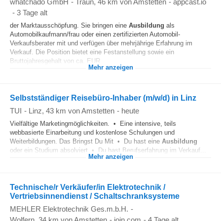
whatchado GmbH
-
Traun
, 46 km von Amstetten
-
appcast.io
-
3 Tage alt
der Marktausschöpfung. Sie bringen eine
Ausbildung
als
Automobilkaufmann/frau oder einen zertifizierten Automobil-
Verkaufsberater mit und verfügen über mehrjährige Erfahrung im
Verkauf. Die Position bietet eine Festanstellung sowie ein
Bruttojahresgehalt von ca. EUR...
Mehr anzeigen
Selbstständiger Reisebüro-Inhaber (m/w/d) in Linz
TUI
-
Linz
, 43 km von Amstetten
-
heute
Vielfältige Marketingmöglichkeiten. • Eine intensive, teils
webbasierte Einarbeitung und kostenlose Schulungen und
Weiterbildungen. Das Bringst Du Mit • Du hast eine
Ausbildung
oder ein Studium absolviert • Du hast Berufserfahrung im Verkauf...
Mehr anzeigen
Technische/r Verkäufer/in Elektrotechnik /
Vertriebsinnendienst / Schaltschranksysteme
MEHLER Elektrotechnik Ges.m.b.H.
-
Wolfern
, 34 km von Amstetten
-
join.com
-
4 Tage alt