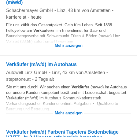
(m/w/d)
Schachermayer GmbH
-
Linz
, 43 km von Amstetten
-
karriere.at
-
heute
Für uns zählt das Gesamtpaket. Gelb fürs Leben. Seit 1838.
helloyellowfam
Verkäufer
/in im Innendienst für Bau- und
Baunebengewerbe mit Schwerpunkt Türen & Böden (m/w/d) Linz
Vollzeit (38,5h) sofort smart bewerben...
Mehr anzeigen
Verkäufer (m/w/d) im Autohaus
Autowelt Linz GmbH
-
Linz
, 43 km von Amstetten
-
stepstone.at
-
2 Tage alt
Sie mit uns durch! Wir suchen einen
Verkäufer
(m/w/d) im Autohaus
der unsere Kunden kompetent berät und mit Leidenschaft begeistert.
Verkäufer
(m/w/d) im Autohaus Kommunikationsstark.
Verhandlungssicher. Kundenorientiert. Aufgaben • Qualifizierte
Beratung und Betreuung...
Mehr anzeigen
Verkäufer (w/m/d) Farben/ Tapeten/ Bodenbeläge