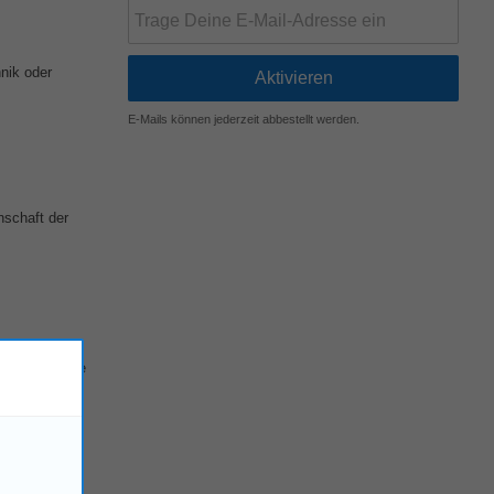
nik oder
E-Mails können jederzeit abbestellt werden.
schaft der
e, technische