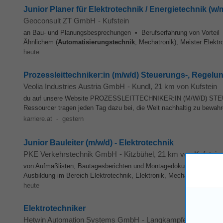
Junior Planer für Elektrotechnik / Energietechnik (w/
Geoconsult ZT GmbH
-
Kufstein
an Bau- und Planungsbesprechungen • Berufserfahrung von Vorteil 
Ähnlichem (
Automatisierungstechnik
, Mechatronik), Meister Elektr
heute
Prozessleittechniker:in (m/w/d) Steuerungs-, Regelu
Veolia Industries Austria GmbH
-
Kundl
, 21 km von Kufstein
du auf unsere Website PROZESSLEITTECHNIKER:IN (M/W/D) S
Ressourcer tragen jeden Tag dazu bei, die Welt nachhaltig zu bewahre
karriere.at
-
gestern
Junior Bauleiter (m/w/d) - Elektrotechnik
PKE Verkehrstechnik GmbH
-
Kitzbühel
, 21 km von Kufstein
von Aufmaßlisten, Bautagesberichten und Montagedokumentationen •
Ausbildung im Bereich Elektrotechnik, Elektronik, Mechatronik,
Auto
heute
Elektrotechniker
Hetwin Automation Systems GmbH
-
Langkampfen
, 10 km v