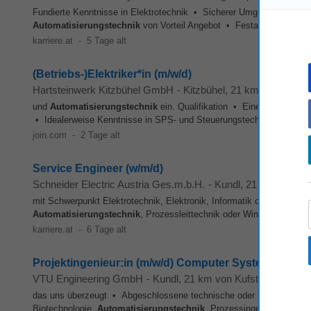
Fundierte Kenntnisse in Elektrotechnik • Sicherer Umgang mit elek
Automatisierungstechnik
von Vorteil Angebot • Festanstellung mit 
karriere.at
-
5 Tage alt
(Betriebs-)Elektriker*in (m/w/d)
Hartsteinwerk Kitzbühel GmbH
-
Kitzbühel
, 21 km von Kufste
und
Automatisierungstechnik
ein. Qualifikation • Eine abgeschloss
• Idealerweise Kenntnisse in SPS- und Steuerungstechnik • Grundl
join.com
-
2 Tage alt
Service Engineer (w/m/d)
Schneider Electric Austria Ges.m.b.H.
-
Kundl
, 21 km von Kuf
mit Schwerpunkt Elektrotechnik, Elektronik, Informatik oder Mechatr
Automatisierungstechnik
, Prozessleittechnik oder Windows-Syste
karriere.at
-
6 Tage alt
Projektingenieur:in (m/w/d) Computer System Validi
VTU Engineering GmbH
-
Kundl
, 21 km von Kufstein
das uns überzeugt • Abgeschlossene technische oder naturwissenscha
Biotechnologie,
Automatisierungstechnik
, Prozessingenieurwesen, 