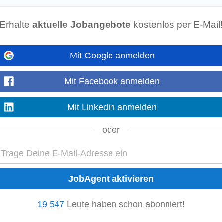
tronischen Bauelementen • Gutes Verständnis von Leistungselektronik • Erf
attraktivem Gehalt...
Erhalte
aktuelle Jobangebote
kostenlos per E-Mail
Mit Google anmelden
in
ene Berufsausbildung im Bereich Elektrotechnik oder eine vergleichbare Qual
Mit Facebook anmelden
egende EDV-Kenntnisse • Eine selbstständige, zuverlässige...
Mit Linkedin anmelden
oder
stein
onik bzw. eine vergleichbare technische Ausbildung • Erste Berufserfahrung 
me • Gute Fähigkeiten bzw. Kenntnisse...
erung
19 547
Leute haben schon abonniert!
ftliche Ausbildung, z.B. (Bio)Informatik, Medizintechnik, Biomedical Engin
Verfahrenstechnik o.Ä. • Mind. 2 Jahre...