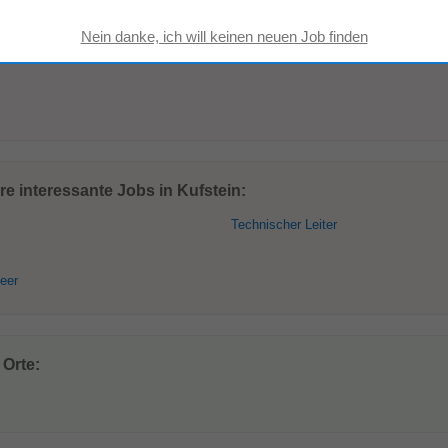
e interessante Jobs in Kufstein:
Technischer Leiter
eer
 Orte: