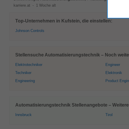
karriere.at
-
1 Woche alt
Top-Unternehmen in Kufstein, die einstellen:
Johnson Controls
Stellensuche Automatisierungstechnik – Noch weiter
Elektrotechniker
Engineer
Techniker
Elektronik
Engineering
Product Engin
Automatisierungstechnik Stellenangebote – Weitere
Innsbruck
Tirol