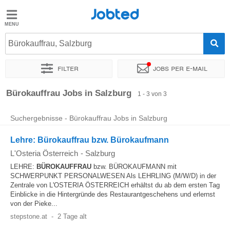
Jobted
Jobted
Jobs
Bürokauffrau, Salzburg
Filter
Jobs per e-mail
Gehalt
Sortieren nach
Genauer Standort
Unternehmen
Zeitintens
Bürokauffrau Jobs in Salzburg
1 - 3 von 3
Suchergebnisse - Bürokauffrau Jobs in Salzburg
Lehre: Bürokauffrau bzw. Bürokaufmann
L'Osteria Österreich
-
Salzburg
LEHRE:
BÜROKAUFFRAU
bzw. BÜROKAUFMANN mit
SCHWERPUNKT PERSONALWESEN Als LEHRLING (M/W/D) in der
Zentrale von L'OSTERIA ÖSTERREICH erhältst du ab dem ersten Tag
Einblicke in die Hintergründe des Restaurantgeschehens und erlernst
von der Pieke...
stepstone.at
-
2 Tage alt