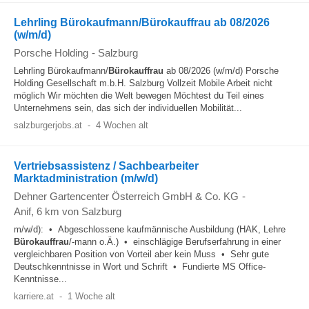
Lehrling Bürokaufmann/Bürokauffrau ab 08/2026
(w/m/d)
Porsche Holding
-
Salzburg
Lehrling Bürokaufmann/
Bürokauffrau
ab 08/2026 (w/m/d) Porsche
Holding Gesellschaft m.b.H. Salzburg Vollzeit Mobile Arbeit nicht
möglich Wir möchten die Welt bewegen Möchtest du Teil eines
Unternehmens sein, das sich der individuellen Mobilität...
salzburgerjobs.at
-
4 Wochen alt
Vertriebsassistenz / Sachbearbeiter
Marktadministration (m/w/d)
Dehner Gartencenter Österreich GmbH & Co. KG
-
Anif
, 6 km von Salzburg
m/w/d): • Abgeschlossene kaufmännische Ausbildung (HAK, Lehre
Bürokauffrau
/-mann o.Ä.) • einschlägige Berufserfahrung in einer
vergleichbaren Position von Vorteil aber kein Muss • Sehr gute
Deutschkenntnisse in Wort und Schrift • Fundierte MS Office-
Kenntnisse...
karriere.at
-
1 Woche alt