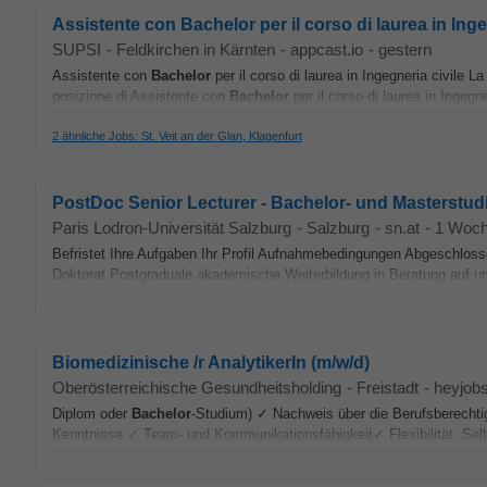
Assistente con Bachelor per il corso di laurea in Inge
SUPSI
-
Feldkirchen in Kärnten
-
appcast.io
-
gestern
Assistente con
Bachelor
per il corso di laurea in Ingegneria civile 
posizione di Assistente con
Bachelor
per il corso di laurea in Ingegne
2 ähnliche Jobs: St. Veit an der Glan, Klagenfurt
PostDoc Senior Lecturer - Bachelor- und Masterstu
Paris Lodron-Universität Salzburg
-
Salzburg
-
sn.at
-
1 Woch
Befristet Ihre Aufgaben Ihr Profil Aufnahmebedingungen Abgeschlo
Doktorat Postgraduale akademische Weiterbildung in Beratung auf un
Biomedizinische /r AnalytikerIn (m/w/d)
Oberösterreichische Gesundheitsholding
-
Freistadt
-
heyjob
Diplom oder
Bachelor
-Studium) ✓ Nachweis über die Berufsberecht
Kenntnisse ✓ Team- und Kommunikationsfähigkeit✓ Flexibilität, Selbs