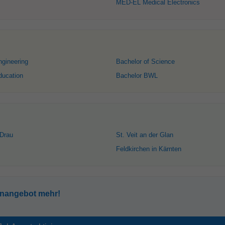
MED-EL Medical Electronics
ngineering
Bachelor of Science
ducation
Bachelor BWL
 Drau
St. Veit an der Glan
Feldkirchen in Kärnten
enangebot mehr!