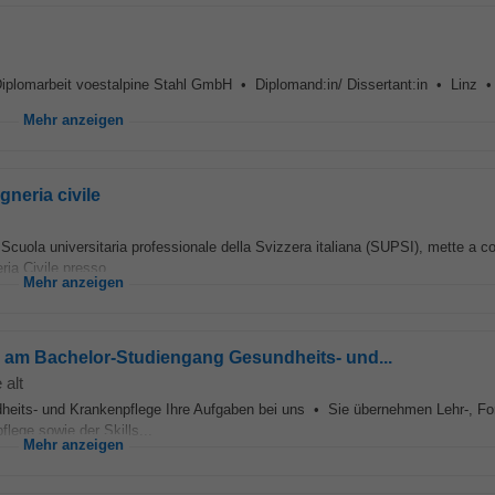
Diplomarbeit voestalpine Stahl GmbH • Diplomand:in/ Dissertant:in • Linz • 
Mehr anzeigen
gneria civile
La Scuola universitaria professionale della Svizzera italiana (SUPSI), mette a 
ria Civile presso...
Mehr anzeigen
) am Bachelor-Studiengang Gesundheits- und...
 alt
heits- und Krankenpflege Ihre Aufgaben bei uns • Sie übernehmen Lehr-, F
lege sowie der Skills...
Mehr anzeigen