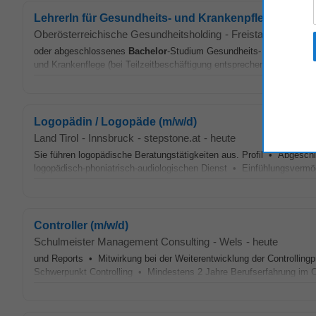
LehrerIn für Gesundheits- und Krankenpflege (für die 
Oberösterreichische Gesundheitsholding
-
Freistadt
-
heyjob
oder abgeschlossenes
Bachelor
-Studium Gesundheits- und Krankenp
und Krankenflege (bei Teilzeitbeschäftigung entsprechend länger)✓ 
Logopädin / Logopäde (m/w/d)
Land Tirol
-
Innsbruck
-
stepstone.at
-
heute
Sie führen logopädische Beratungstätigkeiten aus. Profil • Abgesch
logopädisch-phoniatrisch-audiologischen Dienst • Einfühlungsvermög
Controller (m/w/d)
Schulmeister Management Consulting
-
Wels
-
heute
und Reports • Mitwirkung bei der Weiterentwicklung der Controlli
Schwerpunkt Controlling • Mindestens 2 Jahre Berufserfahrung im C