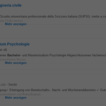
gneria civile
La Scuola universitaria professionale della Svizzera italiana (SUPSI), mette a 
ria Civile presso...
Mehr anzeigen
dium Psychologie
e alt
ssenes
Bachelor
- und Masterstudium Psychologie Abgeschlossenes facheinsc
iversitärem Niveau...
Mehr anzeigen
s.co
-
heute
igung✓ Erbringung von Bereitschafts-, Nacht- und Wochenenddiensten ✓ Gut
tändigkeit und Belastbarkeit...
Mehr anzeigen