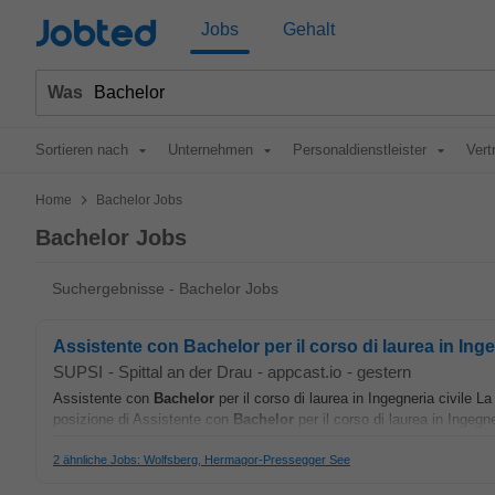
Jobted
Jobs
Gehalt
Was
Sortieren nach
Unternehmen
Personaldienstleister
Vert
>
Home
Bachelor Jobs
Bachelor Jobs
Suchergebnisse - Bachelor Jobs
Assistente con Bachelor per il corso di laurea in Inge
SUPSI
-
Spittal an der Drau
-
appcast.io
-
gestern
Assistente con
Bachelor
per il corso di laurea in Ingegneria civile 
posizione di Assistente con
Bachelor
per il corso di laurea in Ingegne
2 ähnliche Jobs: Wolfsberg, Hermagor-Pressegger See