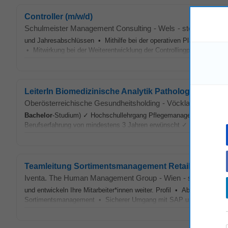
Controller (m/w/d)
Schulmeister Management Consulting
-
Wels
-
stepstone.at
-
und Jahresabschlüssen • Mithilfe bei der operativen Planung (Budge
• Mitwirkung bei der Weiterentwicklung der Controllingprozesse u
LeiterIn Biomedizinische Analytik Pathologisches Inst
Oberösterreichische Gesundheitsholding
-
Vöcklabruck
-
hey
Bachelor
-Studium) ✓ Hochschullehrgang Pflegemanagement oder glei
Berufserfahrung von mindestens 3 Jahren erwünscht ✓ Führungskomp
Teamleitung Sortimentsmanagement Retail (m/w/d)
Iventa. The Human Management Group
-
Wien
-
stepstone.a
und entwickeln Ihre Mitarbeiter*innen weiter. Profil • Abgeschlosse
Sortimentsmanagement • Sicherer Umgang mit SAP und MS Excel •