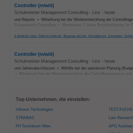
Controller (m/w/d)
Schulmeister Management Consulting
-
Linz
-
heute
und Reports • Mitwirkung bei der Weiterentwicklung der Controlli
Schwerpunkt Controlling • Mindestens 2 Jahre Berufserfahrung im C
5 ähnliche Jobs: Ried im Innkreis, Braunau am Inn, Vöcklabruck, Gmunden, Schär
Controller (m/w/d)
Schulmeister Management Consulting
-
Linz
-
heute
und Jahresabschlüssen • Mithilfe bei der operativen Planung (Budge
• Mitwirkung bei der Weiterentwicklung der Controllingprozesse 
Top-Unternehmen, die einstellen:
Infineon Technologies
TEST-FUCHS
STRABAG
Lam Researc
FH Technikum Wien
APG Austrian