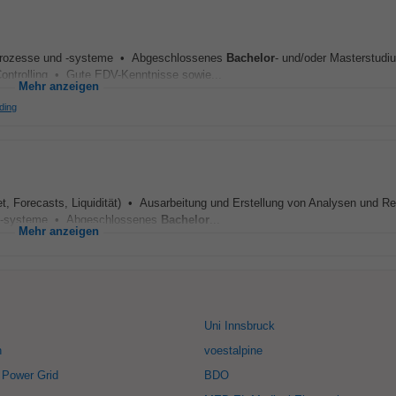
ngprozesse und -systeme • Abgeschlossenes
Bachelor
- und/oder Masterstudi
ontrolling • Gute EDV-Kenntnisse sowie...
Mehr anzeigen
ding
t, Forecasts, Liquidität) • Ausarbeitung und Erstellung von Analysen und Re
und -systeme • Abgeschlossenes
Bachelor
...
Mehr anzeigen
Uni Innsbruck
h
voestalpine
 Power Grid
BDO