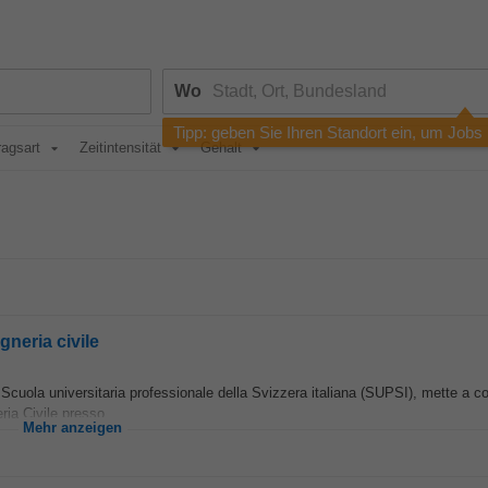
Wo
Tipp: geben Sie Ihren Standort ein, um Jobs
ragsart
Zeitintensität
Gehalt
gneria civile
La Scuola universitaria professionale della Svizzera italiana (SUPSI), mette a 
ria Civile presso...
Mehr anzeigen