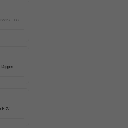
concorso una
hlägiges
e EDV-