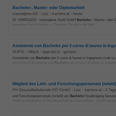
Bachelor-, Master- oder Diplomarbeit
voestalpine AG
-
Linz
-
karriere.at
-
heute
ID: V000011012 - voestalpine Stahl GmbH
Bachelor
-, Master- oder 
bewerben Ihre Aufgaben • Tauchen Sie ein in die Welt...
Assistente con Bachelor per il corso di laurea in Inge
SUPSI
-
Villach
-
appcast.io
-
gestern
Assistente con
Bachelor
per il corso di laurea in Ingegneria civile 
posizione di Assistente con
Bachelor
per il corso di laurea in Ingegne
Mitglied des Lehr- und Forschungspersonals (m/w/d
FH Gesundheitsberufe OÖ GmbH
-
Linz
-
karriere.at
-
2 Tage
und Forschungspersonals (m/w/d) am
Bachelor
-Studiengang Gesund
Prüfungstätigkeiten im Handlungsfeld der Gesundheits- und Krankenpf