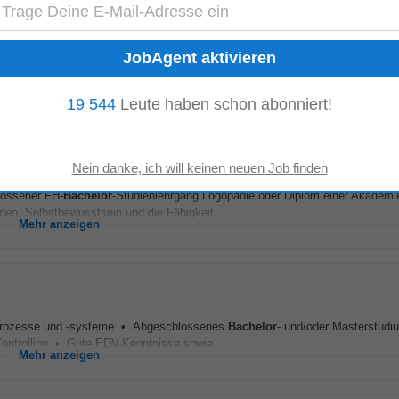
Region Mühlviertel/Innviertel) (m/w/d)
s.co
-
heute
flege ✓ mindestens zweijährige Berufserfahrung in im gehobenen Dienst der
Sonderausbildung für Lehraufgaben gem. §17 (7) GuKG...
Mehr anzeigen
19 544
Leute haben schon abonniert!
lossener FH-
Bachelor
-Studienlehrgang Logopädie oder Diplom einer Akademie
en, Selbstbewusstsein und die Fähigkeit...
Mehr anzeigen
ngprozesse und -systeme • Abgeschlossenes
Bachelor
- und/oder Masterstudi
ontrolling • Gute EDV-Kenntnisse sowie...
Mehr anzeigen