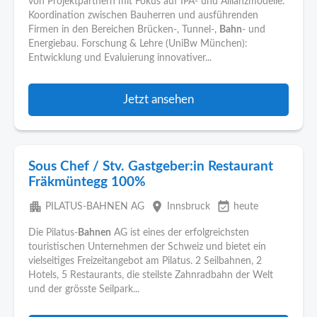
von Projektpartnern mit Fokus auf IPA- und Allianzmodelle.
Koordination zwischen Bauherren und ausführenden
Firmen in den Bereichen Brücken-, Tunnel-,
Bahn
- und
Energiebau. Forschung & Lehre (UniBw München):
Entwicklung und Evaluierung innovativer...
Jetzt ansehen
Sous Chef / Stv. Gastgeber:in Restaurant
Fräkmüntegg 100%
apartment
place
event_available
PILATUS-BAHNEN AG
Innsbruck
heute
Die Pilatus-
Bahnen
AG ist eines der erfolgreichsten
touristischen Unternehmen der Schweiz und bietet ein
vielseitiges Freizeitangebot am Pilatus. 2 Seilbahnen, 2
Hotels, 5 Restaurants, die steilste Zahnradbahn der Welt
und der grösste Seilpark...