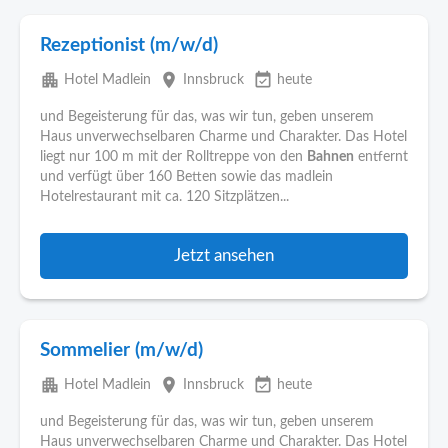
Rezeptionist (m/w/d)
apartment
place
event_available
Hotel Madlein
Innsbruck
heute
und Begeisterung für das, was wir tun, geben unserem
Haus unverwechselbaren Charme und Charakter. Das Hotel
liegt nur 100 m mit der Rolltreppe von den
Bahnen
entfernt
und verfügt über 160 Betten sowie das madlein
Hotelrestaurant mit ca. 120 Sitzplätzen...
Jetzt ansehen
Sommelier (m/w/d)
apartment
place
event_available
Hotel Madlein
Innsbruck
heute
und Begeisterung für das, was wir tun, geben unserem
Haus unverwechselbaren Charme und Charakter. Das Hotel