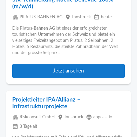
(m/w/d)
apartment
place
event_available
PILATUS-BAHNEN AG
Innsbruck
heute
Die Pilatus-
Bahnen
AG ist eines der erfolgreichsten
touristischen Unternehmen der Schweiz und bietet ein
vielseitiges Freizeitangebot am Pilatus. 2 Seilbahnen, 2
Hotels, 5 Restaurants, die steilste Zahnradbahn der Welt
und der grösste Seilpark...
Jetzt ansehen
Projektleiter IPA/Allianz –
Infrastrukturprojekte
apartment
place
language
Riskconsult GmbH
Innsbruck
appcast.io
event_available
3 Tage alt