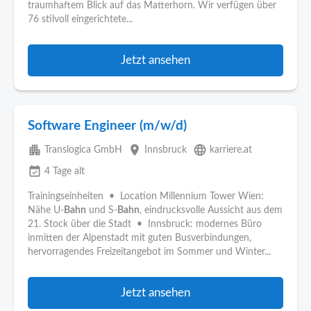
traumhaftem Blick auf das Matterhorn. Wir verfügen über
76 stilvoll eingerichtete...
Jetzt ansehen
Software Engineer (m/w/d)
apartment
place
language
Translogica GmbH
Innsbruck
karriere.at
event_available
4 Tage alt
Trainingseinheiten • Location Millennium Tower Wien:
Nähe U-
Bahn
und S-
Bahn
, eindrucksvolle Aussicht aus dem
21. Stock über die Stadt • Innsbruck: modernes Büro
inmitten der Alpenstadt mit guten Busverbindungen,
hervorragendes Freizeitangebot im Sommer und Winter...
Jetzt ansehen