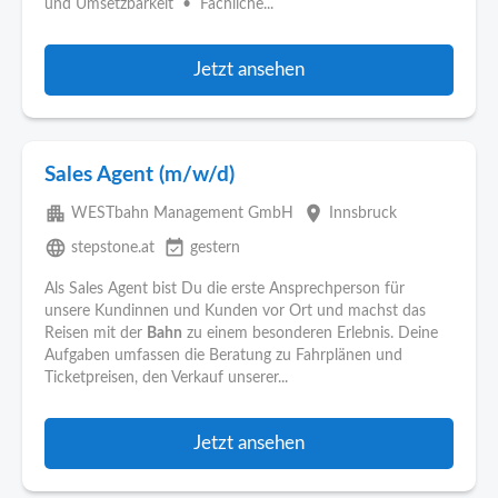
und Umsetzbarkeit • Fachliche...
Jetzt ansehen
Sales Agent (m/w/d)
apartment
place
WESTbahn Management GmbH
Innsbruck
language
event_available
stepstone.at
gestern
Als Sales Agent bist Du die erste Ansprechperson für
unsere Kundinnen und Kunden vor Ort und machst das
Reisen mit der
Bahn
zu einem besonderen Erlebnis. Deine
Aufgaben umfassen die Beratung zu Fahrplänen und
Ticketpreisen, den Verkauf unserer...
Jetzt ansehen