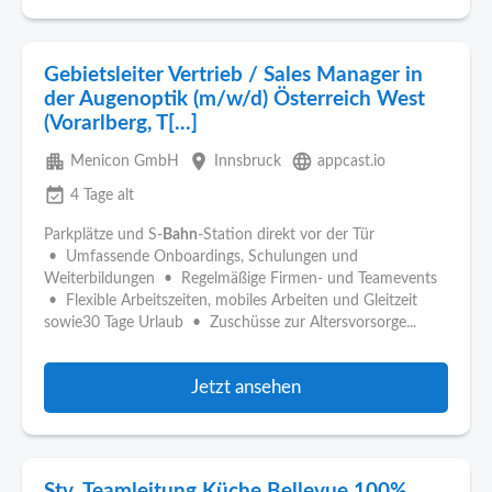
Gebietsleiter Vertrieb / Sales Manager in
der Augenoptik (m/w/d) Österreich West
(Vorarlberg, T[...]
apartment
place
language
Menicon GmbH
Innsbruck
appcast.io
event_available
4 Tage alt
Parkplätze und S-
Bahn
-Station direkt vor der Tür
• Umfassende Onboardings, Schulungen und
Weiterbildungen • Regelmäßige Firmen- und Teamevents
• Flexible Arbeitszeiten, mobiles Arbeiten und Gleitzeit
sowie30 Tage Urlaub • Zuschüsse zur Altersvorsorge...
Jetzt ansehen
Stv. Teamleitung Küche Bellevue 100%