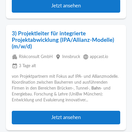
Jetzt ansehen
3) Projektleiter für integrierte
Projektabwicklung (IPA/Allianz-Modelle)
(m/w/d)
apartment
place
language
Riskconsult GmbH
Innsbruck
appcast.io
event_available
3 Tage alt
von Projektpartnern mit Fokus auf IPA- und Allianzmodelle.
Koordination zwischen Bauherren und ausführenden
Firmen in den Bereichen Brücken-, Tunnel-,
Bahn
- und
Energiebau. Forschung & Lehre (UniBw München):
Entwicklung und Evaluierung innovativer...
Jetzt ansehen