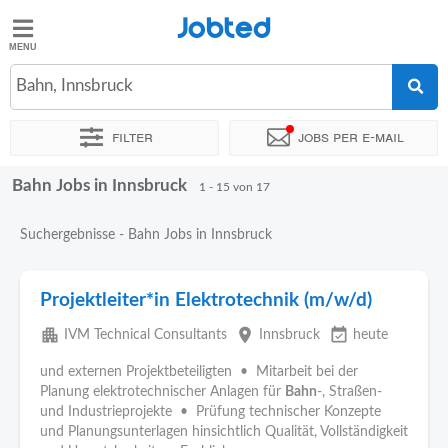
Jobted
Jobted
Jobs
Bahn, Innsbruck
Filter
Jobs per e-mail
Gehalt
Bahn Jobs in Innsbruck
Sortieren nach
Genauer Standort
Unternehmen
Zeitintens
1 - 15 von 17
Suchergebnisse - Bahn Jobs in Innsbruck
Projektleiter*in Elektrotechnik (m/w/d)
apartment
place
event_available
IVM Technical Consultants
Innsbruck
heute
und externen Projektbeteiligten • Mitarbeit bei der
Planung elektrotechnischer Anlagen für
Bahn
-, Straßen-
und Industrieprojekte • Prüfung technischer Konzepte
und Planungsunterlagen hinsichtlich Qualität, Vollständigkeit