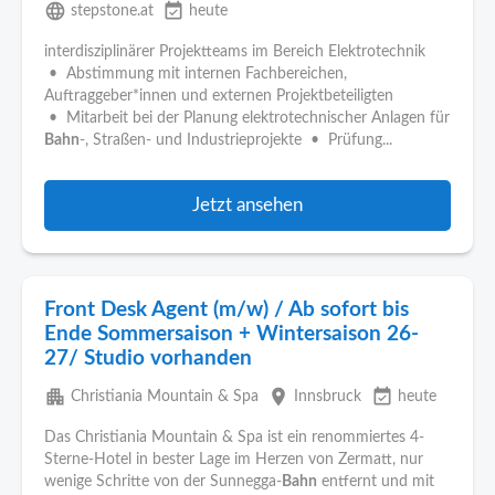
language
event_available
stepstone.at
heute
interdisziplinärer Projektteams im Bereich Elektrotechnik
• Abstimmung mit internen Fachbereichen,
Auftraggeber*innen und externen Projektbeteiligten
• Mitarbeit bei der Planung elektrotechnischer Anlagen für
Bahn
-, Straßen- und Industrieprojekte • Prüfung...
Jetzt ansehen
Front Desk Agent (m/w) / Ab sofort bis
Ende Sommersaison + Wintersaison 26-
27/ Studio vorhanden
apartment
place
event_available
Christiania Mountain & Spa
Innsbruck
heute
Das Christiania Mountain & Spa ist ein renommiertes 4-
Sterne-Hotel in bester Lage im Herzen von Zermatt, nur
wenige Schritte von der Sunnegga-
Bahn
entfernt und mit