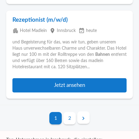
Rezeptionist (m/w/d)
apartment
place
event_available
Hotel Madlein
Innsbruck
heute
und Begeisterung für das, was wir tun, geben unserem
Haus unverwechselbaren Charme und Charakter. Das Hotel
liegt nur 100 m mit der Rolltreppe von den
Bahnen
entfernt
und verfügt über 160 Betten sowie das madlein
Hotelrestaurant mit ca. 120 Sitzplätzen...
Jetzt ansehen
1
2