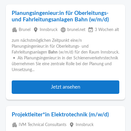
Planungsingenieur:in für Oberleitungs-
und Fahrleitungsanlagen Bahn (w/m/d)
apartment
place
language
event_available
Brunel
Innsbruck
brunel.net
3 Wochen alt
zum nächstmöglichen Zeitpunkt eine/n
Planungsingenieur:in für Oberleitungs- und
Fahrleitungsanlagen
Bahn
(w/m/d) für den Raum Innsbruck.
• Als Planungsingenieur:in in der Schienenverkehrstechnik
übernehmen Sie eine zentrale Rolle bei der Planung und
Umsetzung...
Jetzt ansehen
Projektleiter*in Elektrotechnik (m/w/d)
apartment
place
IVM Technical Consultants
Innsbruck