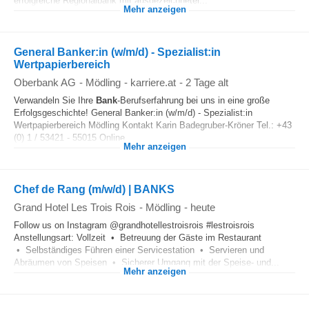
erfolgreiche Regionalbank mit ausgezeichneter...
Mehr anzeigen
General Banker:in (w/m/d) - Spezialist:in
Wertpapierbereich
Oberbank AG
-
Mödling
-
karriere.at
-
2 Tage alt
Verwandeln Sie Ihre
Bank
-Berufserfahrung bei uns in eine große
Erfolgsgeschichte! General Banker:in (w/m/d) - Spezialist:in
Wertpapierbereich Mödling Kontakt Karin Badegruber-Kröner Tel.: +43
(0) 1 / 53421 - 55015 Online...
Mehr anzeigen
Chef de Rang (m/w/d) | BANKS
Grand Hotel Les Trois Rois
-
Mödling
-
heute
Follow us on Instagram @grandhotellestroisrois #lestroisrois
Anstellungsart: Vollzeit • Betreuung der Gäste im Restaurant
• Selbständiges Führen einer Servicestation • Servieren und
Abräumen von Speisen • Sicherer Umgang mit der Speise- und...
Mehr anzeigen