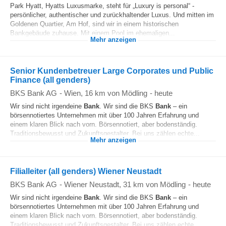
Park Hyatt, Hyatts Luxusmarke, steht für „Luxury is personal“ -
persönlicher, authentischer und zurückhaltender Luxus. Und mitten im
Goldenen Quartier, Am Hof, sind wir in einem historischen
Bankgebäude zuhause. Mit einem Pool im ehemaligen...
Mehr anzeigen
Senior Kundenbetreuer Large Corporates und Public
Finance (all genders)
BKS Bank AG
-
Wien
, 16 km von Mödling
-
heute
Wir sind nicht irgendeine
Bank
. Wir sind die BKS
Bank
– ein
börsennotiertes Unternehmen mit über 100 Jahren Erfahrung und
einem klaren Blick nach vorn. Börsennotiert, aber bodenständig.
Traditionsbewusst und Zukunftsgestalter. Bei uns zählen echte...
Mehr anzeigen
Filialleiter (all genders) Wiener Neustadt
BKS Bank AG
-
Wiener Neustadt
, 31 km von Mödling
-
heute
Wir sind nicht irgendeine
Bank
. Wir sind die BKS
Bank
– ein
börsennotiertes Unternehmen mit über 100 Jahren Erfahrung und
einem klaren Blick nach vorn. Börsennotiert, aber bodenständig.
Traditionsbewusst und Zukunftsgestalter. Bei uns zählen echte...