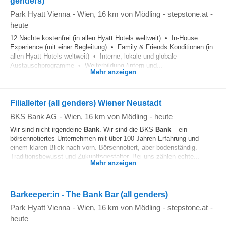
genders)
Park Hyatt Vienna
-
Wien
, 16 km von Mödling
-
stepstone.at
-
heute
12 Nächte kostenfrei (in allen Hyatt Hotels weltweit) • In-House
Experience (mit einer Begleitung) • Family & Friends Konditionen (in
allen Hyatt Hotels weltweit) • Interne, lokale und globale
Austauschprogramme • Weiterbildung (intern und...
Mehr anzeigen
Filialleiter (all genders) Wiener Neustadt
BKS Bank AG
-
Wien
, 16 km von Mödling
-
heute
Wir sind nicht irgendeine
Bank
. Wir sind die BKS
Bank
– ein
börsennotiertes Unternehmen mit über 100 Jahren Erfahrung und
einem klaren Blick nach vorn. Börsennotiert, aber bodenständig.
Traditionsbewusst und Zukunftsgestalter. Bei uns zählen echte...
Mehr anzeigen
Barkeeper:in - The Bank Bar (all genders)
Park Hyatt Vienna
-
Wien
, 16 km von Mödling
-
stepstone.at
-
heute