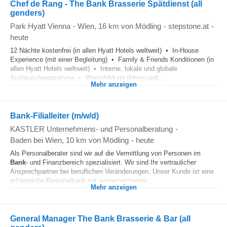
Chef de Rang - The Bank Brasserie Spätdienst (all
genders)
Park Hyatt Vienna
-
Wien
, 16 km von Mödling
-
stepstone.at
-
heute
12 Nächte kostenfrei (in allen Hyatt Hotels weltweit) • In-House
Experience (mit einer Begleitung) • Family & Friends Konditionen (in
allen Hyatt Hotels weltweit) • Interne, lokale und globale
Austauschprogramme • Weiterbildung (intern und...
Mehr anzeigen
Bank-Filialleiter (m/w/d)
KASTLER Unternehmens- und Personalberatung
-
Baden bei Wien
, 10 km von Mödling
-
heute
Als Personalberater sind wir auf die Vermittlung von Personen im
Bank
- und Finanzbereich spezialisiert. Wir sind Ihr vertraulicher
Ansprechpartner bei beruflichen Veränderungen. Unser Kunde ist eine
erfolgreiche Regionalbank mit ausgezeichneter...
Mehr anzeigen
General Manager The Bank Brasserie & Bar (all