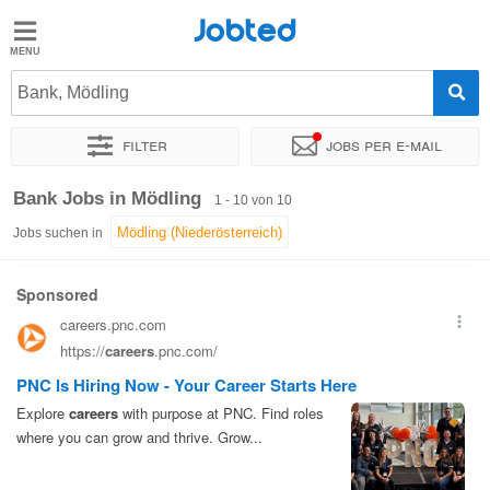
Jobted
Jobted
Jobs
Bank, Mödling
Filter
Jobs per e-mail
Gehalt
Sortieren nach
Genauer Standort
Unternehmen
Zeitintens
Bank Jobs in Mödling
1 - 10 von 10
Jobs suchen in