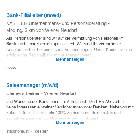
Bank-Filialleiter (m/w/d)
KASTLER Unternehmens- und Personalberatung
-
Mödling
, 3 km von Wiener Neudorf
Als Personalberater sind wir auf die Vermittlung von Personen im
Bank
- und Finanzbereich spezialisiert. Wir sind Ihr vertraulicher
Ansprechpartner bei beruflichen Veränderungen. Unser Kunde ist eine
erfolgreiche Regionalbank mit ausgezeichneter...
Mehr anzeigen
heute
Salesmanager (m/w/d)
Clemens Leitner
-
Wiener Neudorf
und Wünsche der Kund:innen im Mittelpunkt. Die EFS-AG vertritt
keine Interessen einzelner Versicherungen oder
Banken
. Nebenjob mit
Zukunft Du bist nicht mehr 100% zufrieden mit deinem Job und
suchst Veränderung Ob Quereinsteiger:in , Student:in...
Mehr anzeigen
stepstone.at
-
gestern