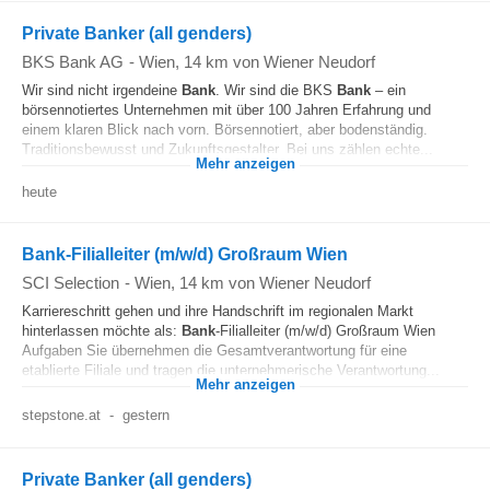
Private Banker (all genders)
BKS Bank AG
-
Wien
, 14 km von Wiener Neudorf
Wir sind nicht irgendeine
Bank
. Wir sind die BKS
Bank
– ein
börsennotiertes Unternehmen mit über 100 Jahren Erfahrung und
einem klaren Blick nach vorn. Börsennotiert, aber bodenständig.
Traditionsbewusst und Zukunftsgestalter. Bei uns zählen echte...
Mehr anzeigen
heute
Bank-Filialleiter (m/w/d) Großraum Wien
SCI Selection
-
Wien
, 14 km von Wiener Neudorf
Karriereschritt gehen und ihre Handschrift im regionalen Markt
hinterlassen möchte als:
Bank
-Filialleiter (m/w/d) Großraum Wien
Aufgaben Sie übernehmen die Gesamtverantwortung für eine
etablierte Filiale und tragen die unternehmerische Verantwortung...
Mehr anzeigen
stepstone.at
-
gestern
Private Banker (all genders)