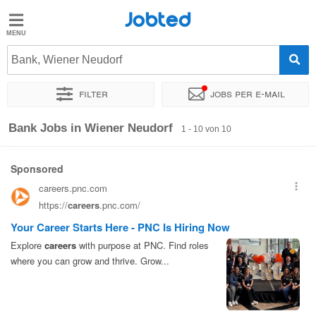
Jobted
Jobted
Jobs
Bank, Wiener Neudorf
Filter
Jobs per e-mail
Gehalt
Sortieren nach
Genauer Standort
Bank Jobs in Wiener Neudorf
1 - 10 von 10