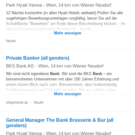
Park Hyatt Vienna
-
Wien
, 14 km von Wiener Neudorf
12 Nächte kostenfrei (in allen Hyatt Hotels weltweit) Prüfen Sie alle
zugehörigen Bewerbungsunterlagen sorgfältig, bevor Sie auf die
Schaltfläche "Bewerben" am Ende dieser Beschreibung klicken. - In-
House Experience (mit einer Begleitung) - Family...
Mehr anzeigen
heute
Private Banker (all genders)
BKS Bank AG
-
Wien
, 14 km von Wiener Neudorf
Wir sind nicht irgendeine
Bank
. Wir sind die BKS
Bank
– ein
börsennotiertes Unternehmen mit über 100 Jahren Erfahrung und
einem klaren Blick nach vorn. Börsennotiert, aber bodenständig.
Traditionsbewusst und Zukunftsgestalter. Bei uns zählen echte...
Mehr anzeigen
stepstone.at
-
heute
General Manager The Bank Brasserie & Bar (all
genders)
Park Hyatt Vienna
-
Wien
, 14 km von Wiener Neudorf