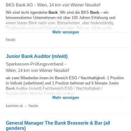
BKS Bank AG
-
Wien
, 14 km von Wiener Neudorf
Wir sind nicht irgendeine
Bank
. Wir sind die BKS
Bank
– ein
börsennotiertes Unternehmen mit über 100 Jahren Erfahrung und
einem klaren Blick nach vorn. Börsennotiert, aber bodenständig.
Traditionsbewusst und Zukunftsgestalter. Bei uns zählen echte...
Mehr anzeigen
heute
Junior Bank Auditor (m/w/d)
Sparkassen-Prüfungsverband
-
Wien
, 14 km von Wiener Neudorf
wir zwei Mitarbeiter:innen im Bereich ESG / Nachhaltigkeit: 1 Position
in Vollzeit (unbefristet) und 1 Position befristet auf 6 Monate Junior
Bank
Auditor (m/w/d) Fachbereich ESG / Nachhaltigkeit /
Sustainability Welche Tätigkeiten warten...
Mehr anzeigen
karriere.at
-
heute
General Manager The Bank Brasserie & Bar (all
genders)