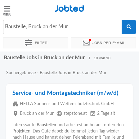
Jobted
Jobted
Jobs
Baustelle, Bruck an der Mur
Filter
Jobs per e-mail
Gehalt
Baustelle Jobs in Bruck an der Mur
Sortieren nach
Genauer Standort
Unternehmen
Zeitintens
1 - 10 von 10
Suchergebnisse - Baustelle Jobs in Bruck an der Mur
Service- und Montagetechniker (m/w/d)
apartment
HELLA Sonnen- und Wetterschutztechnik GmbH
place
language
event_available
Bruck an der Mur
stepstone.at
2 Tage alt
interessante
Baustellen
und arbeitest an herausfordernden
Projekten. Das Gute dabei: du kommst jeden Tag wieder
nach Hause und kannst deinen Feierabend mit Familie und