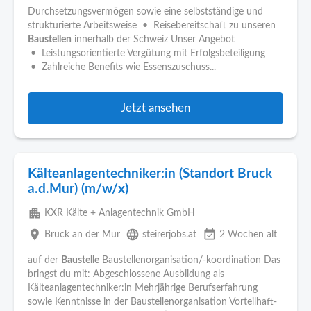
Durchsetzungsvermögen sowie eine selbstständige und
strukturierte Arbeitsweise • Reisebereitschaft zu unseren
Baustellen
innerhalb der Schweiz Unser Angebot
• Leistungsorientierte Vergütung mit Erfolgsbeteiligung
• Zahlreiche Benefits wie Essenszuschuss...
Jetzt ansehen
Kälteanlagentechniker:in (Standort Bruck
a.d.Mur) (m/w/x)
apartment
KXR Kälte + Anlagentechnik GmbH
place
language
event_available
Bruck an der Mur
steirerjobs.at
2 Wochen alt
auf der
Baustelle
Baustellenorganisation/-koordination Das
bringst du mit: Abgeschlossene Ausbildung als
Kälteanlagentechniker:in Mehrjährige Berufserfahrung
sowie Kenntnisse in der Baustellenorganisation Vorteilhaft-