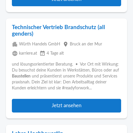
Technischer Vertrieb Brandschutz (all
genders)
apartment
place
Würth Handels GmbH
Bruck an der Mur
language
event_available
karriere.at
4 Tage alt
und lösungsorientierter Beratung. • Vor Ort mit Wirkung:
Du besuchst deine Kunden in Werkstätten, Büros oder auf
Baustellen
und präsentierst unsere Produkte und Services
praxisnah. Dein Ziel ist klar: Den Arbeitsalltag deiner
Kunden erleichtern und sie #readyforwork...
Jetzt ansehen