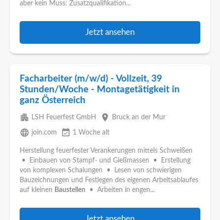
aber kein Muss: Zusatzqualifikation...
Jetzt ansehen
Facharbeiter (m/w/d) - Vollzeit, 39
Stunden/Woche - Montagetätigkeit in
ganz Österreich
apartment
place
LSH Feuerfest GmbH
Bruck an der Mur
language
event_available
join.com
1 Woche alt
Herstellung feuerfester Verankerungen mittels Schweißen
• Einbauen von Stampf- und Gießmassen • Erstellung
von komplexen Schalungen • Lesen von schwierigen
Bauzeichnungen und Festlegen des eigenen Arbeitsablaufes
auf kleinen
Baustellen
• Arbeiten in engen...
Jetzt ansehen