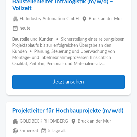
Baustellenleiter Intralogistik (m/w/d) –
Vollzeit
apartment
place
Fb Industry Automation GmbH
Bruck an der Mur
event_available
heute
Baustelle
und Kunden • Sicherstellung eines reibungslosen
Projektablaufs bis zur erfolgreichen Übergabe an den
Kunden • Planung, Steuerung und Überwachung von
Montage- und Inbetriebnahmeprozessen hinsichtlich
Qualität, Zeitplan, Personal- und Materialeinsatz...
Jetzt ansehen
Projektleiter für Hochbauprojekte (m/w/d)
apartment
place
GOLDBECK RHOMBERG
Bruck an der Mur
language
event_available
karriere.at
5 Tage alt