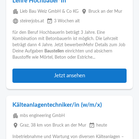
Lehre Hochbauer*In
apartment
place
Lieb Bau Weiz GmbH & Co KG
Bruck an der Mur
language
event_available
steirerjobs.at
3 Wochen alt
für den Beruf HochbauerIn beträgt 3 Jahre. Eine
Kombination mit BetonbauerIn ist möglich. Die Lehrzeit
beträgt dann 4 Jahre. Jetzt bewerbenMehr Details zum Job
Deine Aufgaben
Baustellen
einrichten und absichern
Baustoffe wie Mörtel, Beton oder Estriche...
Jetzt ansehen
Kälteanlagentechniker/in (w/m/x)
apartment
mbs engineering GmbH
place
event_available
Graz
, 38 km von Bruck an der Mur
heute
Inbetriebnahme und Wartung von diversen Kälteanlagen –