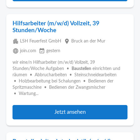
Hilfsarbeiter (m/w/d) Vollzeit, 39
Stunden/Woche
apartment
place
LSH Feuerfest GmbH
Bruck an der Mur
language
event_available
join.com
gestern
wir eine/n Hilfsarbeiter (m/w/d) Vollzeit, 39
Stunden/Woche Aufgaben •
Baustellen
einrichten und
räumen • Abbrucharbeiten • Steinschneidearbeiten
• Holzbearbeitung bei Schalungen • Bedienen der
Spritzmaschine • Bedienen der Zwangsmischer
• Wartung...
Jetzt ansehen