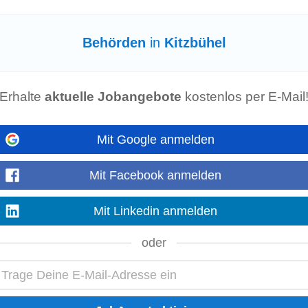
sellschaften • Laufende rechtliche Betreuung der Bestandgeberseite sowie U
uchgesuche) • Vertretung vor
Behörden
und Gerichten...
Behörden
in
Kitzbühel
Kitzbühel
Erhalte
aktuelle Jobangebote
kostenlos per E-Mail
e Office ausgeübt werden, natürlich sind auch im Home Office alle Kommunik
Baufirmen, Kontraktoren,
Behörden
, Außendienst...
Mit Google anmelden
m/w/d)
Mit Facebook anmelden
el
nen • Direkter Kontakt mit Klienten,
Behörden
und Ämtern • Bearbeitung st
Mit Linkedin anmelden
n Projekten Gewünschte Qualifikationen • Erfolgreich...
oder
ng der Einhaltung von Qualitäts-, Sicherheits-, Umwelt- und regulatorischen S
bnissen sowie Planung...