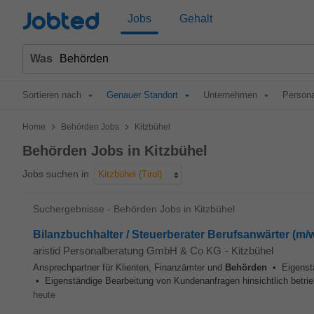
Jobted
Jobs
Gehalt
Was
Sortieren nach
Genauer Standort
Unternehmen
Persona
>
>
Home
Behörden Jobs
Kitzbühel
Behörden Jobs in Kitzbühel
Jobs suchen in
Kitzbühel (Tirol)
Suchergebnisse - Behörden Jobs in Kitzbühel
Bilanzbuchhalter / Steuerberater Berufsanwärter (m/w
aristid Personalberatung GmbH & Co KG
-
Kitzbühel
Ansprechpartner für Klienten, Finanzämter und
Behörden
• Eigenstä
• Eigenständige Bearbeitung von Kundenanfragen hinsichtlich betrie
heute