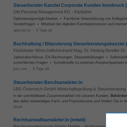
Steuerberater Kanzlei Corporate Kunden Innsbruck (
Otti Personal Management KG
-
Kitzbühel
Optimierungsmöglichkeiten • Fachliche Unterstützung von Kolleg/in
Sonderfragen • Mitarbeit bei digitalen Kanzleiprozessen und interne
appcast.io
-
4 Tage alt
Buchhaltung / Bilanzierung Steuerberatungskanzlei 
Kitzbüheler Wirtschaftstreuhand Mag. Dr. Hedwig Bendler Dr.
Jahresabschlüsse, EA-Rechnungen, Steuererklärungen • Selbständige 
svrechtlichen Fragen • Schnittstelle zu externen Ansprechpartnern 
join.com
-
6 Tage alt
Steuerberater-Berufsanwärter:in
LBG Österreich GmbH Wirtschaftsprüfung & Steuerberatung
in der unmittelbaren Zusammenarbeit mit unseren Kunden,
Behörde
des dafür notwendigen Fach- und Praxiswissens und fördern Sie in d
heute
Rechtsanwaltsanwärter:in (m/w/d)
Rechtsanwaltskanzlei Martin Mettler
-
Hopfgarten im Brixenta