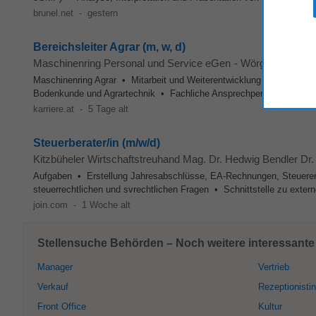
brunel.net
-
gestern
Bereichsleiter Agrar (m, w, d)
Maschinenring Personal und Service eGen
-
Wörgl
, 25 km vo
Maschinenring Agrar • Mitarbeit und Weiterentwicklung des Ingenieu
Bodenkunde und Agrartechnik • Fachliche Ansprechperson für Landw
karriere.at
-
5 Tage alt
Steuerberater/in (m/w/d)
Kitzbüheler Wirtschaftstreuhand Mag. Dr. Hedwig Bendler Dr.
Aufgaben • Erstellung Jahresabschlüsse, EA-Rechnungen, Steuererkl
steuerrechtlichen und svrechtlichen Fragen • Schnittstelle zu exter
join.com
-
1 Woche alt
Stellensuche Behörden – Noch weitere interessante 
Manager
Vertrieb
Verkauf
Rezeptionistin
Front Office
Kultur