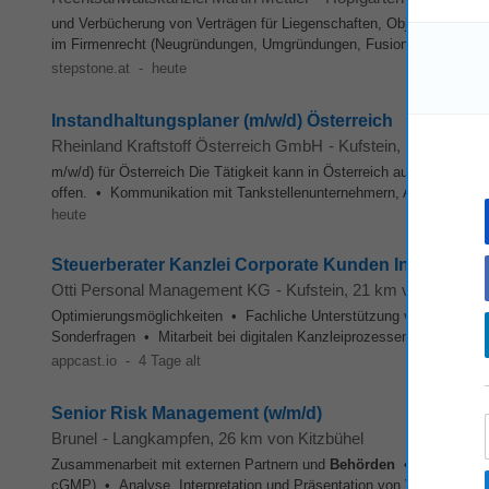
und Verbücherung von Verträgen für Liegenschaften, Objekte und Ge
im Firmenrecht (Neugründungen, Umgründungen, Fusionen, Firmenb
stepstone.at
-
heute
Instandhaltungsplaner (m/w/d) Österreich
Rheinland Kraftstoff Österreich GmbH
-
Kufstein
, 21 km von 
m/w/d) für Österreich Die Tätigkeit kann in Österreich aus dem Hom
offen. • Kommunikation mit Tankstellenunternehmern, Architekten, 
heute
Steuerberater Kanzlei Corporate Kunden Innsbruck (
Otti Personal Management KG
-
Kufstein
, 21 km von Kitzbüh
Optimierungsmöglichkeiten • Fachliche Unterstützung von Kolleg/in
Sonderfragen • Mitarbeit bei digitalen Kanzleiprozessen und interne
appcast.io
-
4 Tage alt
Senior Risk Management (w/m/d)
Brunel
-
Langkampfen
, 26 km von Kitzbühel
Zusammenarbeit mit externen Partnern und
Behörden
• Sicherstellu
cGMP) • Analyse, Interpretation und Präsentation von Versuchserge