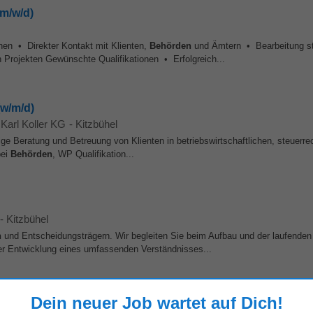
m/w/d)
nen • Direkter Kontakt mit Klienten,
Behörden
und Ämtern • Bearbeitung st
n Projekten Gewünschte Qualifikationen • Erfolgreich...
(w/m/d)
 Karl Koller KG
-
Kitzbühel
Beratung und Betreuung von Klienten in betriebswirtschaftlichen, steuerre
bei
Behörden
, WP Qualifikation...
-
Kitzbühel
n
und Entscheidungsträgern. Wir begleiten Sie beim Aufbau und der laufenden 
er Entwicklung eines umfassenden Verständnisses...
Dein neuer Job wartet auf Dich!
l
, 24 km von Kitzbühel