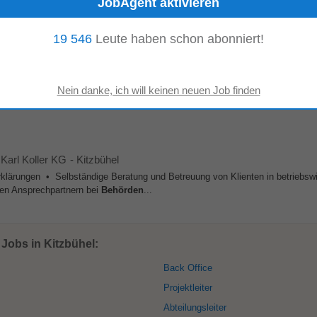
19 546
Leute haben schon abonniert!
n Kitzbühel
rbüros für bodenkundliche Baubegleitung • Koordination von Projekten in Pf
irte, Projektpartner und
Behörden
...
 Karl Koller KG
-
Kitzbühel
ärungen • Selbständige Beratung und Betreuung von Klienten in betriebswir
nen Ansprechpartnern bei
Behörden
...
Jobs in Kitzbühel:
Back Office
Projektleiter
Abteilungsleiter