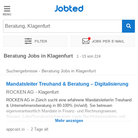
Jobted
Jobted
Jobs
Beratung, Klagenfurt
Filter
Jobs per e-mail
Gehalt
Sortieren nach
Genauer Standort
Unternehmen
Personald
Beratung Jobs in Klagenfurt
1 - 15 von 224
Suchergebnisse - Beratung Jobs in Klagenfurt
Mandatsleiter Treuhand & Beratung – Digitalisierung
ROCKEN AG
-
Klagenfurt
ROCKEN AG in Zürich sucht eine erfahrene Mandatsleiter/in Treuhand
& Unternehmensberatung in 80-100% (m/w/d). Sie betreuen
eigenverantwortlich Mandate in Finanz- und Rechnungswesen,
Steuern, Lohn/Sozialversicherungen sowie Nachfolgeprojekten und...
Mehr anzeigen
appcast.io
-
2 Tage alt