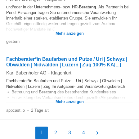
und/oder in der Unternehmens- bzw. HR-
Beratung
. Als Partner:in bei
Pendl Piswanger tragen Sie unternehmerische Verantwortung
innerhalb einer starken, etablierten Gruppe. Sie entwickeln Ihr
Geschäft eigenständig weiter und tragen gezielt zum Ausbau
hochwertiger Mandate im C...
Mehr anzeigen
gestern
Fachberater*in Baufarben und Putze / Uri | Schwyz |
Obwalden | Nidwalden | Luzern | Zug 100% KA[...]
Karl Bubenhofer AG
-
Klagenfurt
Fachberater*in Baufarben und Putze – Uri | Schwyz | Obwalden |
Nidwalden | Luzern | Zug Ihr Aufgaben- und Verantwortungsbereich
• Betreuung und
Beratung
des bestehenden Kundenkreises
• Entwicklung des Verkaufsgebietes durch gezielte Akquisitionen...
Mehr anzeigen
appcast.io
-
2 Tage alt
1
2
3
4