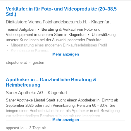
Verkäufer:in für Foto- und Videoprodukte (20–38,5
Std.)
Digitalstore Vienna Fotohandelsges.m.b.H.
-
Klagenfurt
Teams! Aufgaben •
Beratung
& Verkauf von Foto- und
Videoequipment in unserem Store in Klagenfurt • Unterstützung
unserer Kund:innen bei der Auswahl passender Produkte
• Mitgestaltung eines modernen Einkaufserlebnisses Profil
• Kenntnisse in Kamera...
Mehr anzeigen
stepstone.at
-
gestern
Apotheker:in – Ganzheitliche Beratung &
Heimbetreuung
Saner Apotheke AG
-
Klagenfurt
Saner Apotheke Liestal Stadt sucht eine:n Apotheker:in. Eintritt ab
September 2026 oder nach Vereinbarung; Pensum 60 - 80%. Sie
bringen einen Hochschulabschluss als Apotheker:in mit Bewilligung
zur selbstständigen Berufsausübung mit und integrieren...
Mehr anzeigen
appcast.io
-
3 Tage alt