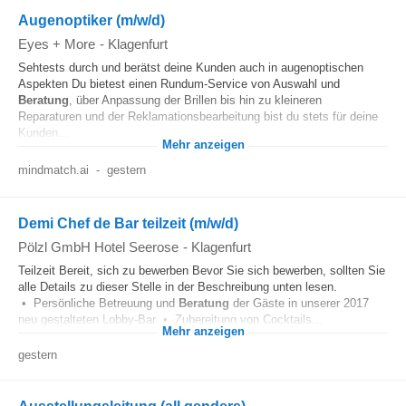
Augenoptiker (m/w/d)
Eyes + More
-
Klagenfurt
Sehtests durch und berätst deine Kunden auch in augenoptischen
Aspekten Du bietest einen Rundum-Service von Auswahl und
Beratung
, über Anpassung der Brillen bis hin zu kleineren
Reparaturen und der Reklamationsbearbeitung bist du stets für deine
Kunden...
Mehr anzeigen
mindmatch.ai
-
gestern
Demi Chef de Bar teilzeit (m/w/d)
Pölzl GmbH Hotel Seerose
-
Klagenfurt
Teilzeit Bereit, sich zu bewerben Bevor Sie sich bewerben, sollten Sie
alle Details zu dieser Stelle in der Beschreibung unten lesen.
• Persönliche Betreuung und
Beratung
der Gäste in unserer 2017
neu gestalteten Lobby-Bar • Zubereitung von Cocktails...
Mehr anzeigen
gestern