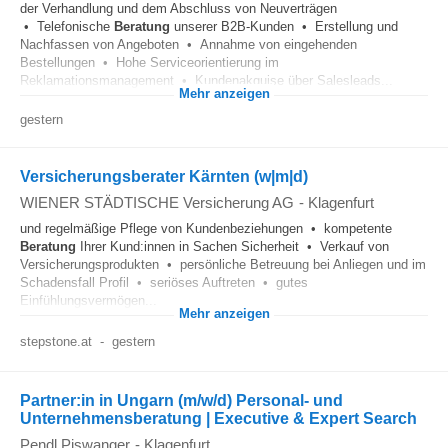
der Verhandlung und dem Abschluss von Neuverträgen
• Telefonische
Beratung
unserer B2B-Kunden • Erstellung und
Nachfassen von Angeboten • Annahme von eingehenden
Bestellungen • Hohe Serviceorientierung im
Reklamationsmanagement • Kundenakquise über Salesleads...
Mehr anzeigen
gestern
Versicherungsberater Kärnten (w|m|d)
WIENER STÄDTISCHE Versicherung AG
-
Klagenfurt
und regelmäßige Pflege von Kundenbeziehungen • kompetente
Beratung
Ihrer Kund:innen in Sachen Sicherheit • Verkauf von
Versicherungsprodukten • persönliche Betreuung bei Anliegen und im
Schadensfall Profil • seriöses Auftreten • gutes
Einfühlungsvermögen...
Mehr anzeigen
stepstone.at
-
gestern
Partner:in in Ungarn (m/w/d) Personal- und
Unternehmensberatung | Executive & Expert Search
Pendl Piswanger
-
Klagenfurt