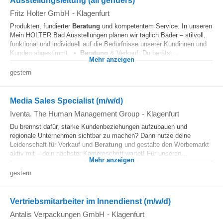
Ausstellungsleitung (all genders)
Fritz Holter GmbH
-
Klagenfurt
Produkten, fundierter
Beratung
und kompetentem Service. In unseren
Mein HOLTER Bad Ausstellungen planen wir täglich Bäder – stilvoll,
funktional und individuell auf die Bedürfnisse unserer Kundinnen und
Kunden abgestimmt. •
Beratung
& Verkauf: Du berätst...
Mehr anzeigen
gestern
Media Sales Specialist (m/w/d)
Iventa. The Human Management Group
-
Klagenfurt
Du brennst dafür, starke Kundenbeziehungen aufzubauen und
regionale Unternehmen sichtbar zu machen? Dann nutze deine
Leidenschaft für Verkauf und
Beratung
und gestalte den Werbemarkt
aktiv mit – dein nächster Karriereschritt wartet! Für unseren...
Mehr anzeigen
gestern
Vertriebsmitarbeiter im Innendienst (m/w/d)
Antalis Verpackungen GmbH
-
Klagenfurt