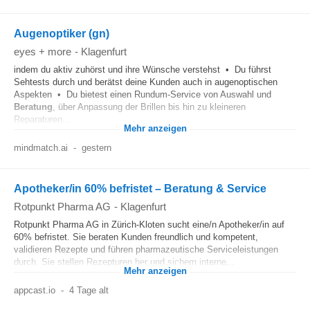
Augenoptiker (gn)
eyes + more
-
Klagenfurt
indem du aktiv zuhörst und ihre Wünsche verstehst • Du führst
Sehtests durch und berätst deine Kunden auch in augenoptischen
Aspekten • Du bietest einen Rundum-Service von Auswahl und
Beratung
, über Anpassung der Brillen bis hin zu kleineren
Reparaturen...
Mehr anzeigen
mindmatch.ai
-
gestern
Apotheker/in 60% befristet – Beratung & Service
Rotpunkt Pharma AG
-
Klagenfurt
Rotpunkt Pharma AG in Zürich-Kloten sucht eine/n Apotheker/in auf
60% befristet. Sie beraten Kunden freundlich und kompetent,
validieren Rezepte und führen pharmazeutische Serviceleistungen
durch. Sie stellen Rezepturen her und sichern interne...
Mehr anzeigen
appcast.io
-
4 Tage alt