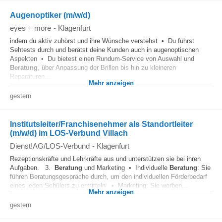
Augenoptiker (m/w/d)
eyes + more
-
Klagenfurt
indem du aktiv zuhörst und ihre Wünsche verstehst • Du führst
Sehtests durch und berätst deine Kunden auch in augenoptischen
Aspekten • Du bietest einen Rundum-Service von Auswahl und
Beratung
, über Anpassung der Brillen bis hin zu kleineren
Reparaturen...
Mehr anzeigen
gestern
Institutsleiter/Franchisenehmer als Standortleiter
(m/w/d) im LOS-Verbund Villach
Dienst!AG/LOS-Verbund
-
Klagenfurt
Rezeptionskräfte und Lehrkräfte aus und unterstützen sie bei ihren
Aufgaben. 3.
Beratung
und Marketing • Individuelle
Beratung
: Sie
führen Beratungsgespräche durch, um den individuellen Förderbedarf
eines jeden Schülers zu ermitteln. • Marketing: Sie werben...
Mehr anzeigen
gestern