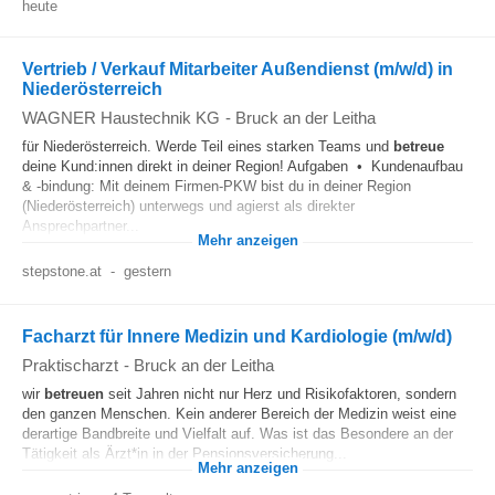
heute
Vertrieb / Verkauf Mitarbeiter Außendienst (m/w/d) in
Niederösterreich
WAGNER Haustechnik KG
-
Bruck an der Leitha
für Niederösterreich. Werde Teil eines starken Teams und
betreue
deine Kund:innen direkt in deiner Region! Aufgaben • Kundenaufbau
& -bindung: Mit deinem Firmen-PKW bist du in deiner Region
(Niederösterreich) unterwegs und agierst als direkter
Ansprechpartner...
Mehr anzeigen
stepstone.at
-
gestern
Facharzt für Innere Medizin und Kardiologie (m/w/d)
Praktischarzt
-
Bruck an der Leitha
wir
betreuen
seit Jahren nicht nur Herz und Risikofaktoren, sondern
den ganzen Menschen. Kein anderer Bereich der Medizin weist eine
derartige Bandbreite und Vielfalt auf. Was ist das Besondere an der
Tätigkeit als Ärzt*in in der Pensionsversicherung...
Mehr anzeigen