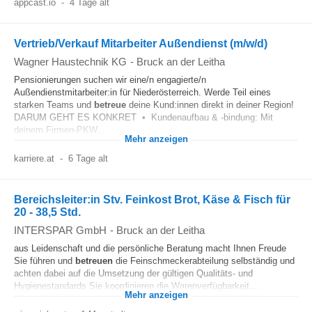
appcast.io
-
4 Tage alt
Vertrieb/Verkauf Mitarbeiter Außendienst (m/w/d)
Wagner Haustechnik KG
-
Bruck an der Leitha
Pensionierungen suchen wir eine/n engagierte/n
Außendienstmitarbeiter:in für Niederösterreich. Werde Teil eines
starken Teams und
betreue
deine Kund:innen direkt in deiner Region!
DARUM GEHT ES KONKRET • Kundenaufbau & -bindung: Mit
deinem Firmen-PKW...
Mehr anzeigen
karriere.at
-
6 Tage alt
Bereichsleiter:in Stv. Feinkost Brot, Käse & Fisch für
20 - 38,5 Std.
INTERSPAR GmbH
-
Bruck an der Leitha
aus Leidenschaft und die persönliche Beratung macht Ihnen Freude
Sie führen und
betreuen
die Feinschmeckerabteilung selbständig und
achten dabei auf die Umsetzung der gültigen Qualitäts- und
Hygienestandards Sie koordinieren die Warenverfügbarkeit...
Mehr anzeigen