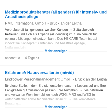
Medizinprodukteberater (all genders) für Intensiv- und
Anästhesiepflege
PMC International GmbH
-
Bruck an der Leitha
Vertriebsprofi (all genders), welcher Kunden im Spitalsbereich
betreuen
und sich als Experte (all genders) im Klinikbereich für
optimale Lösungen einsetzen kann. Das HEiCARE Team ist auf
innovative Konzepte für Intensiv- und Anästhesiepflege,
Notfallmedizin...
Mehr anzeigen
appcast.io
-
4 Tage alt
Erfahrene/r Hausverwalter:in (m/w/d)
Lindlpower Personalmanagement GmbH
-
Bruck an der Leitha
für diese Stelle, indem Sie sicherstellen, dass Ihr Lebenslauf und Ihre
Fähigkeiten gut zueinander passen. Ihre Aufgaben: • Sie
betreuen
und verwalten Wohnimmobilien nach WGG, MRG und WEG in
wirtschaftlicher sowie technischer Hinsicht. • Die kompetente
Beratung...
Mehr anzeigen