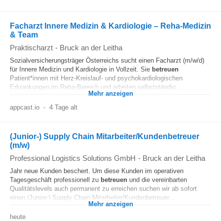
Facharzt Innere Medizin & Kardiologie – Reha‑Medizin
& Team
Praktischarzt
-
Bruck an der Leitha
Sozialversicherungsträger Österreichs sucht einen Facharzt (m/w/d)
für Innere Medizin und Kardiologie in Vollzeit. Sie
betreuen
Patient*innen mit Herz-Kreislauf- und psychokardiologischen
Erkrankungen im Reha-Bereich und arbeiten selbstständig...
Mehr anzeigen
appcast.io
-
4 Tage alt
(Junior-) Supply Chain Mitarbeiter/Kundenbetreuer
(m/w)
Professional Logistics Solutions GmbH
-
Bruck an der Leitha
Jahr neue Kunden beschert. Um diese Kunden im operativen
Tagesgeschäft professionell zu
betreuen
und die vereinbarten
Qualitätslevels auch permanent zu erreichen suchen wir ab sofort
einen (Junior-) Supply Chain Mitarbeiter/Kundenbetreuer...
Mehr anzeigen
heute