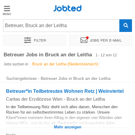
Jobted
Jobted
Jobs
Betreuer, Bruck an der Leitha
Filter
Jobs per e-mail
Gehalt
Sortieren nach
Genauer Standort
Unternehmen
Personald
Betreuer Jobs in Bruck an der Leitha
1 - 12 von 12
Jobs suchen in
Suchergebnisse - Betreuer Jobs in Bruck an der Leitha
Betreuer*in Teilbetreutes Wohnen Retz | Weinviertel
Caritas der Erzdiözese Wien
-
Bruck an der Leitha
In der Teilbetreuung Retz dreht sich alles darum, Menschen den
Rücken für ein selbstbestimmtes Leben zu stärken. Unsere
Klient*innen meistern ihren Alltag in den eigenen vier Wänden oder
kleinen WGs, und du bist als Begleiter*in auf Augenhöhe dabei,...
Mehr anzeigen
heute