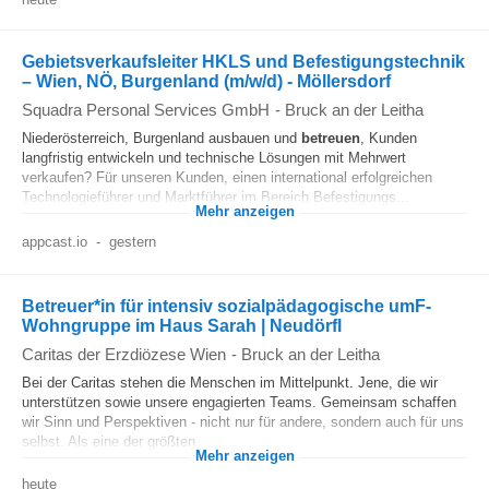
Gebietsverkaufsleiter HKLS und Befestigungstechnik
– Wien, NÖ, Burgenland (m/w/d) - Möllersdorf
Squadra Personal Services GmbH
-
Bruck an der Leitha
Niederösterreich, Burgenland ausbauen und
betreuen
, Kunden
langfristig entwickeln und technische Lösungen mit Mehrwert
verkaufen? Für unseren Kunden, einen international erfolgreichen
Technologieführer und Marktführer im Bereich Befestigungs...
Mehr anzeigen
appcast.io
-
gestern
Betreuer*in für intensiv sozialpädagogische umF-
Wohngruppe im Haus Sarah | Neudörfl
Caritas der Erzdiözese Wien
-
Bruck an der Leitha
Bei der Caritas stehen die Menschen im Mittelpunkt. Jene, die wir
unterstützen sowie unsere engagierten Teams. Gemeinsam schaffen
wir Sinn und Perspektiven - nicht nur für andere, sondern auch für uns
selbst. Als eine der größten...
Mehr anzeigen
heute