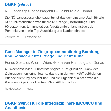
DGKP (w/m/d)
NÖ Landesgesundheitsagentur
-
Hainburg a.d. Donau
Die NÖ Landesgesundheitsagentur ist das gemeinsame Dach für alle
NÖ Klinikstandorte sowie für die NÖ Pflege-,
Betreuungs
- und
Förderzentren. Ein innovatives Arbeitsumfeld, langfristige Job-
Perspektiven sowie Top-Ausbildung und Karrierechancen...
karriere.at
-
1 Woche alt
Case Manager:in Zielgruppenmonitoring Beratung
und Service-Center Pflege und Betreuung...
Fonds Soziales Wien
-
Wien
, 44 km von Hainburg a.d. Donau
40 Wochenstunden - unbefristet)Agnes K ist glücklich - Dank des
Zielgruppenmonitoring-Teams, das sie in der vom FSW geförderten
Pflegeeinrichtung besucht hat, und die Ergebnisqualität sowie die
Passgenauigkeit der Leistung überprüft hat, ist sie...
heyjobs.co
-
heute
DGKP (w/m/d) für die interdisziplinäre IMCU/ICU und
Anästhesie