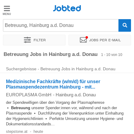
Jobted
Jobted
Jobs
Betreuung, Hainburg a.d. Donau
Filter
Jobs per e-mail
Gehalt
Sortieren nach
Genauer Standort
Zeitintensität
Betreuung Jobs in Hainburg a.d. Donau
1 - 10 von 10
Suchergebnisse - Betreuung Jobs in Hainburg a.d. Donau
Medizinische Fachkräfte (w/m/d) für unser
Plasmaspendezentrum Hainburg - mit...
EUROPLASMA GmbH
-
Hainburg a.d. Donau
der Spendewilligen über den Vorgang der Plasmapherese
•
Betreuung
unserer Spender:innen vor, während und nach der
Plasmaspende • Durchführung der Venenpunktion unter Einhaltung
der Hygienerichtlinien • Perfekte Umsetzung unserer Hygiene- und
Dokumentationsstandards...
stepstone.at
-
heute