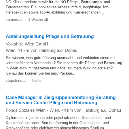
NÖ Klinikstandorte sowie für die NÖ Pflege-,
Betreuungs
- und
Förderzentren. Ein innovatives Arbeitsumfeld, langfristige Job-
Perspektiven sowie Top-Ausbildung und Karrierechancen...
karriere.at
-
1 Woche alt
Abteilungsleitung Pflege und Betreuung
Volkshilfe Wien GmbH
-
Wien
, 44 km von Hainburg a.d. Donau
Sie wissen, was gute Führung ausmacht, und verbinden diese mit
wirtschaftlichem Verständnis? Sie möchten die Pflege und
Betreuung
in Wien aktiv mitgestalten und dabei spürbare Wirkung erzielen?
Genau das können Sie bei uns. Packen...
stepstone.at
-
heute
Case Manager:in Zielgruppenmonitoring Beratung
und Service-Center Pflege und Betreuung...
Fonds Soziales Wien
-
Wien
, 44 km von Hainburg a.d. Donau
Diplom der allgemeinen oder psychiatrischen Gesundheits- und
Krankenpflege sowie Berufserfahrung in der Gesundheits- und
Krankenpflege oder gleichwertig abgeschlossenes Studium