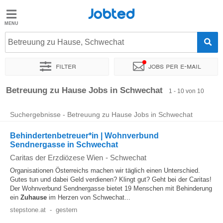
Jobted
Jobted
Jobs
Betreuung zu Hause, Schwechat
Filter
Jobs per e-mail
Gehalt
Sortieren nach
Genauer Standort
Unternehmen
Betreuung zu Hause Jobs in Schwechat
1 - 10 von 10
Suchergebnisse - Betreuung zu Hause Jobs in Schwechat
Behindertenbetreuer*in | Wohnverbund
Sendnergasse in Schwechat
Caritas der Erzdiözese Wien
-
Schwechat
Organisationen Österreichs machen wir täglich einen Unterschied.
Gutes tun und dabei Geld verdienen? Klingt gut? Geht bei der Caritas!
Der Wohnverbund Sendnergasse bietet 19 Menschen mit Behinderung
ein
Zuhause
im Herzen von Schwechat...
stepstone.at
-
gestern