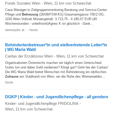
Fonds Soziales Wien
-
Wien
, 11 km von Schwechat
Case Manager:in Zielgruppenmonitoring Beratung und Service-Center
Pflege und
Betreuung
(26/08/FSW-KS) Graumanngasse 7/B/2.OG,
1150 Wien Vollzeit Monatsgehalt: 3.713,75 - 4.180,07 EUR (40
Wochenstunden - unbefristet)Agnes K ist glücklich - Dank...
wienerjobs.at
-
heute
Behindertenbetreuer*in und stellvertretende Leiter*in
| WG Maria Wald
Caritas der Erzdiözese Wien
-
Wien
, 11 km von Schwechat
Organisationen Österreichs machen wir täglich einen Unterschied.
Gutes tun und dabei Geld verdienen? Klingt gut? Geht bei der Caritas!
Die WG Maria Wald bietet Menschen mit Behinderung ein idyllisches
Zuhause
am Stadtrand von Wien, wo die Ruhe des Wienerwaldes...
heute
DGKP | Kinder - und Jugendlichenpflege - all genders
Kinder- und Jugendlichenpflege FRIDOLINA
-
Wien
, 11 km von Schwechat