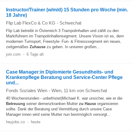
Instructor/Trainer (w/m/d) 15 Stunden pro Woche (min.
18 Jahre)
Flip Lab FlexCo & Co KG
-
Schwechat
Flip Lab betreibt in Österreich 3 Trampolinhallen und zählt zu den
Marktführern im Trampolinhallensegment. Unsere Vision ist es, dem
modernen Turnsport, Freestyle- Fun- & Fitnesssegment ein neues,
zeitgemäßes
Zuhause
zu geben. In unseren großen...
join.com
-
6 Tage alt
Case Manager:in Diplomierte Gesundheits- und
Krankenpflege Beratung und Service-Center Pflege
und...
Fonds Soziales Wien
-
Wien
, 11 km von Schwechat
40 Wochenstunden - unbefristet)Michael K. war unsicher, wie er die
Betreuung
seiner demenzkranken Mutter
zu Hause
organisieren
sollte. Dank der Beratung und Vermittlung durch unsere Case
Manager:innen wird seine Mutter nun bestmöglich versorgt...
heyjobs.co
-
heute