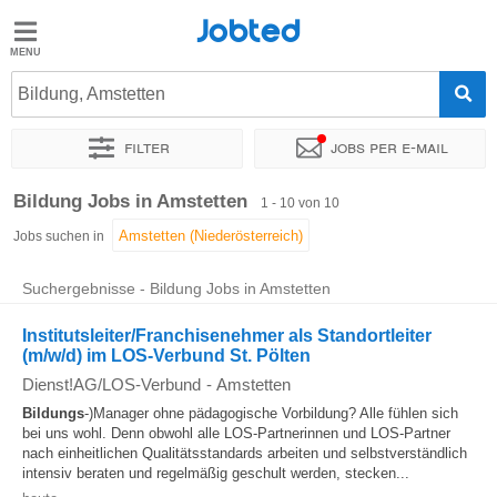
Jobted
Jobted
Jobs
Bildung, Amstetten
Filter
Jobs per e-mail
Gehalt
Sortieren nach
Genauer Standort
Unternehmen
Zeitintens
Bildung Jobs in Amstetten
1 - 10 von 10
Jobs suchen in
Suchergebnisse - Bildung Jobs in Amstetten
Institutsleiter/Franchisenehmer als Standortleiter
(m/w/d) im LOS-Verbund St. Pölten
Dienst!AG/LOS-Verbund
-
Amstetten
Bildungs
-)Manager ohne pädagogische Vorbildung? Alle fühlen sich
bei uns wohl. Denn obwohl alle LOS-Partnerinnen und LOS-Partner
nach einheitlichen Qualitätsstandards arbeiten und selbstverständlich
intensiv beraten und regelmäßig geschult werden, stecken...