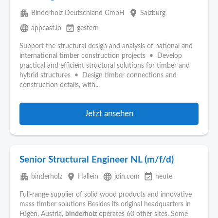
apartment
place
Binderholz Deutschland GmbH
Salzburg
language
event_available
appcast.io
gestern
Support the structural design and analysis of national and
international timber construction projects • Develop
practical and efficient structural solutions for timber and
hybrid structures • Design timber connections and
construction details, with...
Jetzt ansehen
Senior Structural Engineer NL (m/f/d)
apartment
place
language
event_available
binderholz
Hallein
join.com
heute
Full-range supplier of solid wood products and innovative
mass timber solutions Besides its original headquarters in
Fügen, Austria,
binderholz
operates 60 other sites. Some