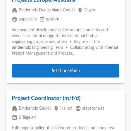
Projects Europe/Australia
apartment
place
Binderholz Deutschland GmbH
Fügen
language
event_available
appcast.io
gestern
Independent development of structural concepts and
overall structural design for international timber
engineering projects and offers • Key role in the
binderholz
Engineering Team • Collaborating with internal
Project Management and Process...
Jetzt ansehen
Project Coordinator (m/f/d)
apartment
place
language
Binderholz GmbH
Hallein
stepstone.at
event_available
2 Tage alt
Full-range supplier of solid wood products and innovative