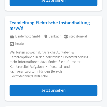
Jetzt ansehen
Teamleitung Elektrische Instandhaltung
m/w/d
apartment
place
language
Binderholz GmbH
Jenbach
stepstone.at
event_available
heute
Wir bieten abwechslungsreiche Aufgaben &
Karriereoptionen in der industriellen Holzverarbeitung -
mehr Informationen dazu finden Sie auf unserer
Karriereseite! Aufgaben • Personal- und
Fachverantwortung für den Bereich
Elektrotechnik/Elektrische...
Jetzt ansehen