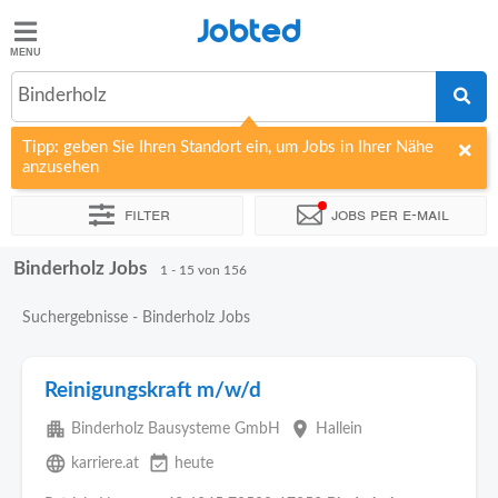
Jobted
Jobted
Jobs
Binderholz
Tipp: geben Sie Ihren Standort ein, um Jobs in Ihrer Nähe
Gehalt
anzusehen
Filter
Jobs per e-mail
Binderholz Jobs
Sortieren nach
Unternehmen
Personaldienstleister
Zeitin
1 - 15 von 156
Suchergebnisse - Binderholz Jobs
Reinigungskraft m/w/d
apartment
place
Binderholz Bausysteme GmbH
Hallein
language
event_available
karriere.at
heute