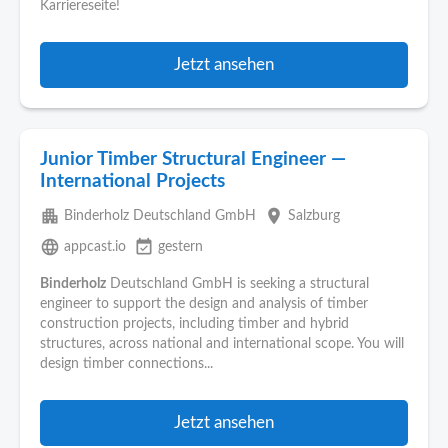
Karriereseite!
Jetzt ansehen
Junior Timber Structural Engineer —
International Projects
apartment
place
Binderholz Deutschland GmbH
Salzburg
language
event_available
appcast.io
gestern
Binderholz
Deutschland GmbH is seeking a structural
engineer to support the design and analysis of timber
construction projects, including timber and hybrid
structures, across national and international scope. You will
design timber connections...
Jetzt ansehen