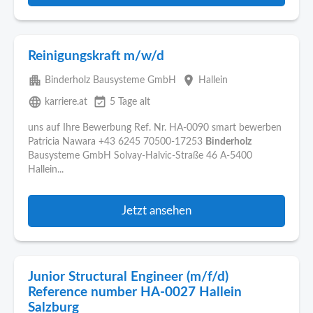
Reinigungskraft m/w/d
apartment
place
Binderholz Bausysteme GmbH
Hallein
language
event_available
karriere.at
5 Tage alt
uns auf Ihre Bewerbung Ref. Nr. HA-0090 smart bewerben
Patricia Nawara +43 6245 70500-17253
Binderholz
Bausysteme GmbH Solvay-Halvic-Straße 46 A-5400
Hallein...
Jetzt ansehen
Junior Structural Engineer (m/f/d)
Reference number HA-0027 Hallein
Salzburg