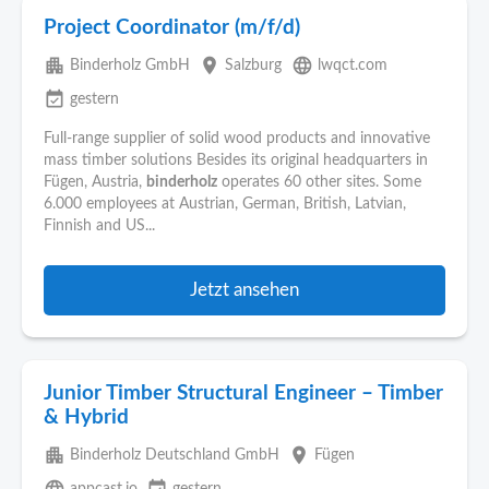
Project Coordinator (m/f/d)
apartment
place
language
Binderholz GmbH
Salzburg
lwqct.com
event_available
gestern
Full-range supplier of solid wood products and innovative
mass timber solutions Besides its original headquarters in
Fügen, Austria,
binderholz
operates 60 other sites. Some
6.000 employees at Austrian, German, British, Latvian,
Finnish and US...
Jetzt ansehen
Junior Timber Structural Engineer – Timber
& Hybrid
apartment
place
Binderholz Deutschland GmbH
Fügen