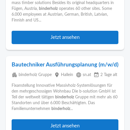
mass timber solutions Besides its original headquarters in
Fügen, Austria,
binderholz
operates 60 other sites. Some
6.000 employees at Austrian, German, British, Latvian,
Finnish and US...
Jetzt ansehen
Bautechniker Ausführungsplanung (m/w/d)
apartment
place
language
event_available
binderholz Gruppe
Hallein
sn.at
2 Tage alt
Fixanstellung Innovative Massivholz-Systemlösungen für
den mehrgeschossigen Wohnbau Die b-solution GmbH ist
Teil der weltweit tätigen
binderholz
Gruppe mit mehr als 60
Standorten und über 6.000 Beschäftigten. Das
Familienunternehmen
binderholz
...
Jetzt ansehen