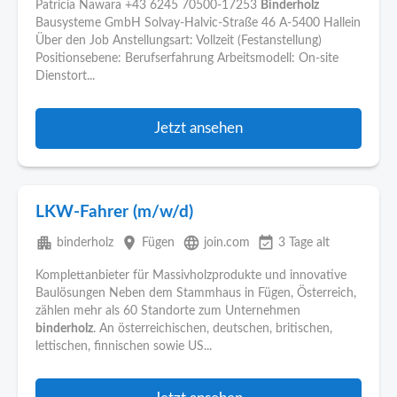
Patricia Nawara +43 6245 70500-17253
Binderholz
Bausysteme GmbH Solvay-Halvic-Straße 46 A-5400 Hallein
Über den Job Anstellungsart: Vollzeit (Festanstellung)
Positionsebene: Berufserfahrung Arbeitsmodell: On-site
Dienstort...
Jetzt ansehen
LKW-Fahrer (m/w/d)
apartment
place
language
event_available
binderholz
Fügen
join.com
3 Tage alt
Komplettanbieter für Massivholzprodukte und innovative
Baulösungen Neben dem Stammhaus in Fügen, Österreich,
zählen mehr als 60 Standorte zum Unternehmen
binderholz
. An österreichischen, deutschen, britischen,
lettischen, finnischen sowie US...