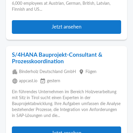
6,000 employees at Austrian, German, British, Latvian,
Finnish and US...
Jetzt ansehen
S/4HANA Bauprojekt-Consultant &
Prozesskoordination
apartment
place
Binderholz Deutschland GmbH
Fügen
language
event_available
appcast.io
gestern
Ein führendes Unternehmen im Bereich Holzverarbeitung
mit Sitz in Tirol sucht einen Experten in der
Bauprojektabwicklung. Ihre Aufgaben umfassen die Analyse
bestehender Prozesse, die Integration von Anforderungen
in SAP-Lösungen und die...