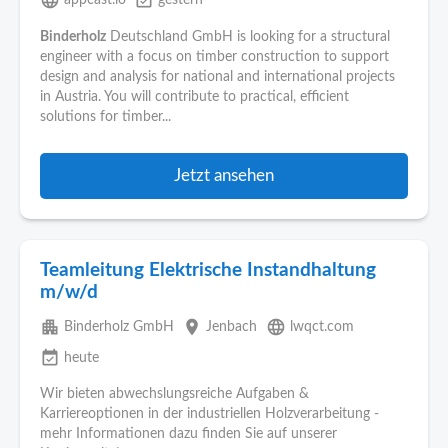
language
event_available
appcast.io
gestern
Binderholz
Deutschland GmbH is looking for a structural
engineer with a focus on timber construction to support
design and analysis for national and international projects
in Austria. You will contribute to practical, efficient
solutions for timber...
Jetzt ansehen
Teamleitung Elektrische Instandhaltung
m/w/d
apartment
place
language
Binderholz GmbH
Jenbach
lwqct.com
event_available
heute
Wir bieten abwechslungsreiche Aufgaben &
Karriereoptionen in der industriellen Holzverarbeitung -
mehr Informationen dazu finden Sie auf unserer