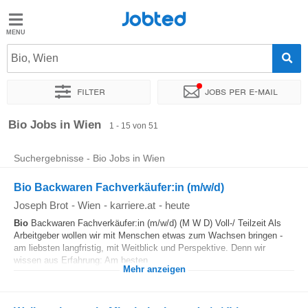
Jobted
Jobted
Jobs
Bio, Wien
Filter
Jobs per e-mail
Gehalt
Sortieren nach
Genauer Standort
Unternehmen
Zeitintens
Bio Jobs in Wien
1 - 15 von 51
Suchergebnisse - Bio Jobs in Wien
Bio Backwaren Fachverkäufer:in (m/w/d)
Joseph Brot
-
Wien
-
karriere.at
-
heute
Bio
Backwaren Fachverkäufer:in (m/w/d) (M W D) Voll-/ Teilzeit Als
Arbeitgeber wollen wir mit Menschen etwas zum Wachsen bringen -
am liebsten langfristig, mit Weitblick und Perspektive. Denn wir
wissen aus Erfahrung: Am besten...
Mehr anzeigen