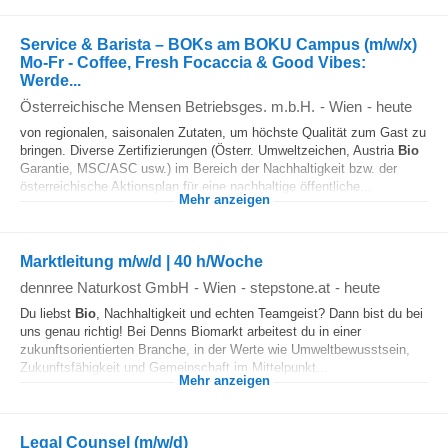
Service & Barista – BOKs am BOKU Campus (m/w/x)
Mo-Fr - Coffee, Fresh Focaccia & Good Vibes:
Werde...
Österreichische Mensen Betriebsges. m.b.H.
-
Wien
-
heute
von regionalen, saisonalen Zutaten, um höchste Qualität zum Gast zu
bringen. Diverse Zertifizierungen (Österr. Umweltzeichen, Austria
Bio
Garantie, MSC/ASC usw.) im Bereich der Nachhaltigkeit bzw. der
österreichische Aktionsplan für eine nachhaltige öffentliche...
Mehr anzeigen
Marktleitung m/w/d | 40 h/Woche
dennree Naturkost GmbH
-
Wien
-
stepstone.at
-
heute
Du liebst
Bio
, Nachhaltigkeit und echten Teamgeist? Dann bist du bei
uns genau richtig! Bei Denns Biomarkt arbeitest du in einer
zukunftsorientierten Branche, in der Werte wie Umweltbewusstsein,
Zukunftsfähigkeit und Gemeinschaft im Mittelpunkt...
Mehr anzeigen
Legal Counsel (m/w/d)