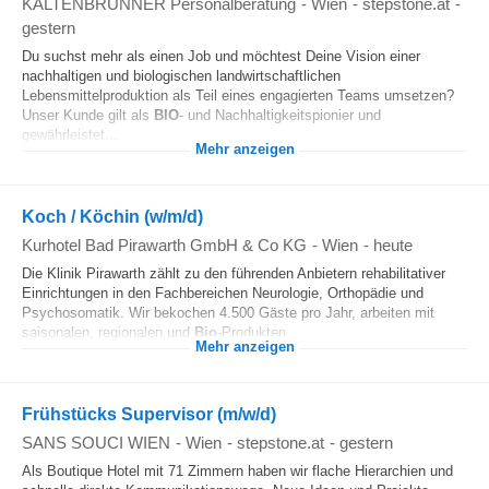
KALTENBRUNNER Personalberatung
-
Wien
-
stepstone.at
-
gestern
Du suchst mehr als einen Job und möchtest Deine Vision einer
nachhaltigen und biologischen landwirtschaftlichen
Lebensmittelproduktion als Teil eines engagierten Teams umsetzen?
Unser Kunde gilt als
BIO
- und Nachhaltigkeitspionier und
gewährleistet...
Mehr anzeigen
Koch / Köchin (w/m/d)
Kurhotel Bad Pirawarth GmbH & Co KG
-
Wien
-
heute
Die Klinik Pirawarth zählt zu den führenden Anbietern rehabilitativer
Einrichtungen in den Fachbereichen Neurologie, Orthopädie und
Psychosomatik. Wir bekochen 4.500 Gäste pro Jahr, arbeiten mit
saisonalen, regionalen und
Bio
-Produkten...
Mehr anzeigen
Frühstücks Supervisor (m/w/d)
SANS SOUCI WIEN
-
Wien
-
stepstone.at
-
gestern
Als Boutique Hotel mit 71 Zimmern haben wir flache Hierarchien und