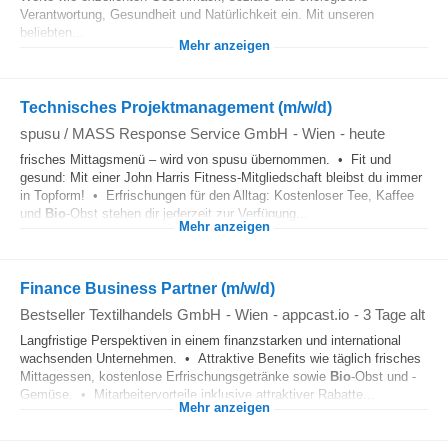
Verantwortung, Gesundheit und Natürlichkeit ein. Mit unseren
beliebten...
Mehr anzeigen
Technisches Projektmanagement (m/w/d)
spusu / MASS Response Service GmbH
-
Wien
-
heute
frisches Mittagsmenü – wird von spusu übernommen. • Fit und
gesund: Mit einer John Harris Fitness-Mitgliedschaft bleibst du immer
in Topform! • Erfrischungen für den Alltag: Kostenloser Tee, Kaffee
und
Bio
-Obst stehen dir jederzeit zur Verfügung...
Mehr anzeigen
Finance Business Partner (m/w/d)
Bestseller Textilhandels GmbH
-
Wien
-
appcast.io
-
3 Tage alt
Langfristige Perspektiven in einem finanzstarken und international
wachsenden Unternehmen. • Attraktive Benefits wie täglich frisches
Mittagessen, kostenlose Erfrischungsgetränke sowie
Bio
-Obst und -
Gemüse. • Mitarbeitervorteile inklusive attraktiver Rabatte...
Mehr anzeigen