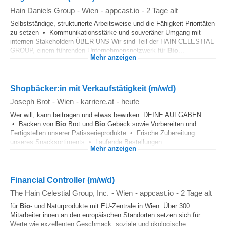
Hain Daniels Group
-
Wien
-
appcast.io
-
2 Tage alt
Selbstständige, strukturierte Arbeitsweise und die Fähigkeit Prioritäten
zu setzen • Kommunikationsstärke und souveräner Umgang mit
internen Stakeholdern ÜBER UNS Wir sind Teil der HAIN CELESTIAL
GROUP, einem führenden Unternehmensnetzwerk für
Bio
...
Mehr anzeigen
Shopbäcker:in mit Verkaufstätigkeit (m/w/d)
Joseph Brot
-
Wien
-
karriere.at
-
heute
Wer will, kann beitragen und etwas bewirken. DEINE AUFGABEN
• Backen von
Bio
Brot und
Bio
Gebäck sowie Vorbereiten und
Fertigstellen unserer Patisserieprodukte • Frische Zubereitung
unseres Snacksortiments • Laufende Bestellungen...
Mehr anzeigen
Financial Controller (m/w/d)
The Hain Celestial Group, Inc.
-
Wien
-
appcast.io
-
2 Tage alt
für
Bio
- und Naturprodukte mit EU‑Zentrale in Wien. Über 300
Mitarbeiter:innen an den europäischen Standorten setzen sich für
Werte wie exzellenten Geschmack, soziale und ökologische