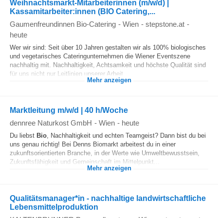
Weihnachtsmarkt-Mitarbeiterinnen (m/w/d) |
Kassamitarbeiter:innen (BIO Catering,...
Gaumenfreundinnen Bio-Catering
-
Wien
-
stepstone.at
-
heute
Wer wir sind: Seit über 10 Jahren gestalten wir als 100% biologisches
und vegetarisches Cateringunternehmen die Wiener Eventszene
nachhaltig mit. Nachhaltigkeit, Achtsamkeit und höchste Qualität sind
für uns nicht nur Leitlinien unserer Arbeit,...
Mehr anzeigen
Marktleitung m/w/d | 40 h/Woche
dennree Naturkost GmbH
-
Wien
-
heute
Du liebst
Bio
, Nachhaltigkeit und echten Teamgeist? Dann bist du bei
uns genau richtig! Bei Denns Biomarkt arbeitest du in einer
zukunftsorientierten Branche, in der Werte wie Umweltbewusstsein,
Zukunftsfähigkeit und Gemeinschaft im Mittelpunkt...
Mehr anzeigen
Qualitätsmanager*in - nachhaltige landwirtschaftliche
Lebensmittelproduktion