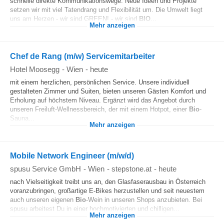
schnelle direkte Kommunikationswege. Neue Ideen und Projekte
setzen wir mit viel Tatendrang und Flexibilität um. Die Umwelt liegt
uns am Herzen - wir sind GREEN! - wir sind
BIO
...
Mehr anzeigen
Chef de Rang (m/w) Servicemitarbeiter
Hotel Moosegg
-
Wien
-
heute
mit einem herzlichen, persönlichen Service. Unsere individuell
gestalteten Zimmer und Suiten, bieten unseren Gästen Komfort und
Erholung auf höchstem Niveau. Ergänzt wird das Angebot durch
unseren Freiluft-Wellnessbereich, der mit einem Hotpot, einer
Bio
-
Sauna...
Mehr anzeigen
Mobile Network Engineer (m/w/d)
spusu Service GmbH
-
Wien
-
stepstone.at
-
heute
nach Vielseitigkeit treibt uns an, den Glasfaserausbau in Österreich
voranzubringen, großartige E-Bikes herzustellen und seit neuestem
auch unseren eigenen
Bio
-Wein in unseren Shops anzubieten. Bei
spusu arbeitest Du in einer hochmotivierten und chilligen...
Mehr anzeigen