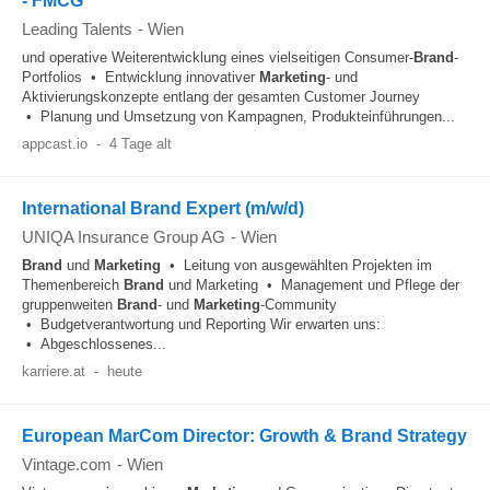
- FMCG
Leading Talents
-
Wien
und operative Weiterentwicklung eines vielseitigen Consumer-
Brand
-
Portfolios • Entwicklung innovativer
Marketing
- und
Aktivierungskonzepte entlang der gesamten Customer Journey
• Planung und Umsetzung von Kampagnen, Produkteinführungen...
appcast.io
-
4 Tage alt
International Brand Expert (m/w/d)
UNIQA Insurance Group AG
-
Wien
Brand
und
Marketing
• Leitung von ausgewählten Projekten im
Themenbereich
Brand
und Marketing • Management und Pflege der
gruppenweiten
Brand
- und
Marketing
-Community
• Budgetverantwortung und Reporting Wir erwarten uns:
• Abgeschlossenes...
karriere.at
-
heute
European MarCom Director: Growth & Brand Strategy
Vintage.com
-
Wien