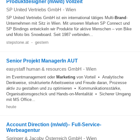
Produktdesigner (m/w/d) Vollzeit
SP United Vertriebs GmbH
-
Wien
SP United Vertriebs GmbH ist ein international tätiges Multi-
Brand
-
Unternehmen mit Sitz in Wien. Mit unseren Marken SP Connect und
SP Bindings entwickeln wir Produkte für aktive Menschen – von Bike
und Moto bis Snowboard. Seit 1987 verbinden...
stepstone.at
-
gestern
Senior Projekt ManagerIn AUT
easystaff human & resources GmbH
-
Wien
im Eventmanagement oder
Marketing
von Vorteil • Analytische
Denkweise, strukturierte Arbeitsweise und Freude daran, Prozesse
aktiv zu gestalten und zu optimieren • Kommunikationsstärke,
Organisationsgeschick und Hands-on-Mentalität • Sicherer Umgang
mit MS Office...
heute
Account Direction (m/w/d)– Full-Service-
Werbeagentur
Springer & Jacoby Österreich GmbH
-
Wien