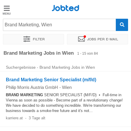
Jobted
Jobted
Jobs
Brand Marketing, Wien
Filter
Jobs per e-mail
Gehalt
Sortieren nach
Genauer Standort
Unternehmen
Personald
Brand Marketing Jobs in Wien
1 - 15 von 84
Suchergebnisse - Brand Marketing Jobs in Wien
Brand Marketing Senior Specialist (m/f/d)
Philip Morris Austria GmbH
-
Wien
BRAND
MARKETING
SENIOR SPECIALIST (M/F/D) • Full-time in
Vienna as soon as possible - Become part of a revolutionary change!
We have decided to do something incredible. We're transforming our
business towards a smoke-free future and it's not...
karriere.at
-
3 Tage alt