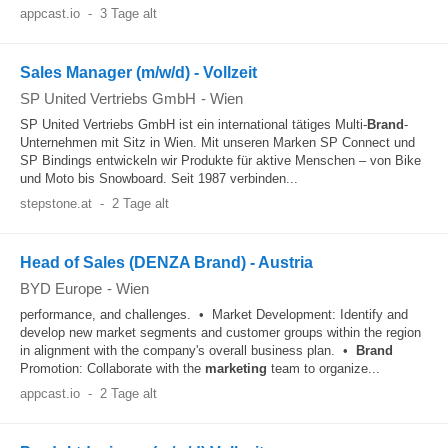
appcast.io
-
3 Tage alt
Sales Manager (m/w/d) - Vollzeit
SP United Vertriebs GmbH
-
Wien
SP United Vertriebs GmbH ist ein international tätiges Multi-
Brand
-
Unternehmen mit Sitz in Wien. Mit unseren Marken SP Connect und
SP Bindings entwickeln wir Produkte für aktive Menschen – von Bike
und Moto bis Snowboard. Seit 1987 verbinden...
stepstone.at
-
2 Tage alt
Head of Sales (DENZA Brand) - Austria
BYD Europe
-
Wien
performance, and challenges. • Market Development: Identify and
develop new market segments and customer groups within the region
in alignment with the company's overall business plan. •
Brand
Promotion: Collaborate with the
marketing
team to organize...
appcast.io
-
2 Tage alt