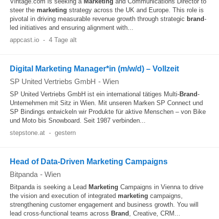
Vintage.com is seeking a
Marketing
and Communications Director to
steer the
marketing
strategy across the UK and Europe. This role is
pivotal in driving measurable revenue growth through strategic
brand
-
led initiatives and ensuring alignment with...
appcast.io
-
4 Tage alt
Digital Marketing Manager*in (m/w/d) – Vollzeit
SP United Vertriebs GmbH
-
Wien
SP United Vertriebs GmbH ist ein international tätiges Multi-
Brand
-
Unternehmen mit Sitz in Wien. Mit unseren Marken SP Connect und
SP Bindings entwickeln wir Produkte für aktive Menschen – von Bike
und Moto bis Snowboard. Seit 1987 verbinden...
stepstone.at
-
gestern
Head of Data-Driven Marketing Campaigns
Bitpanda
-
Wien
Bitpanda is seeking a Lead
Marketing
Campaigns in Vienna to drive
the vision and execution of integrated
marketing
campaigns,
strengthening customer engagement and business growth. You will
lead cross-functional teams across
Brand
, Creative, CRM...