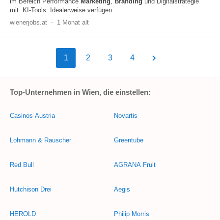
im Bereich Performance
Marketing
,
Branding
und Digitalstrategie
mit. KI-Tools: Idealerweise verfügen...
wienerjobs.at
-
1 Monat alt
1
2
3
4
Top-Unternehmen in Wien, die einstellen:
Casinos Austria
Novartis
Lohmann & Rauscher
Greentube
Red Bull
AGRANA Fruit
Hutchison Drei
Aegis
HEROLD
Philip Morris