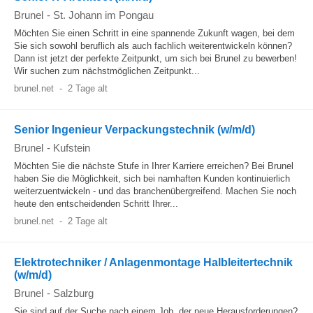
Brunel
-
St. Johann im Pongau
Möchten Sie einen Schritt in eine spannende Zukunft wagen, bei dem
Sie sich sowohl beruflich als auch fachlich weiterentwickeln können?
Dann ist jetzt der perfekte Zeitpunkt, um sich bei Brunel zu bewerben!
Wir suchen zum nächstmöglichen Zeitpunkt...
brunel.net
-
2 Tage alt
Senior Ingenieur Verpackungstechnik (w/m/d)
Brunel
-
Kufstein
Möchten Sie die nächste Stufe in Ihrer Karriere erreichen? Bei Brunel
haben Sie die Möglichkeit, sich bei namhaften Kunden kontinuierlich
weiterzuentwickeln - und das branchenübergreifend. Machen Sie noch
heute den entscheidenden Schritt Ihrer...
brunel.net
-
2 Tage alt
Elektrotechniker / Anlagenmontage Halbleitertechnik
(w/m/d)
Brunel
-
Salzburg
Sie sind auf der Suche nach einem Job, der neue Herausforderungen?