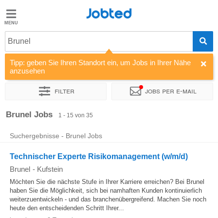
Jobted
Jobted
Jobs
Brunel
Tipp: geben Sie Ihren Standort ein, um Jobs in Ihrer Nähe
Gehalt
anzusehen
Filter
Jobs per e-mail
Sortieren nach
Unternehmen
Brunel Jobs
1 - 15 von 35
Suchergebnisse - Brunel Jobs
Technischer Experte Risikomanagement (w/m/d)
Brunel
-
Kufstein
Möchten Sie die nächste Stufe in Ihrer Karriere erreichen? Bei Brunel
haben Sie die Möglichkeit, sich bei namhaften Kunden kontinuierlich
weiterzuentwickeln - und das branchenübergreifend. Machen Sie noch
heute den entscheidenden Schritt Ihrer...