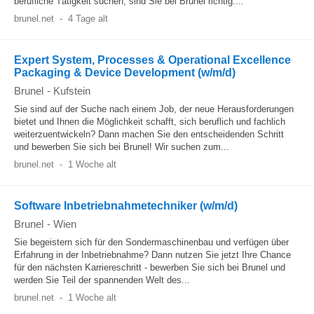
berufliche Tätigkeit suchen, sind Sie bei Brunel richtig....
brunel.net
-
4 Tage alt
Expert System, Processes & Operational Excellence
Packaging & Device Development (w/m/d)
Brunel
-
Kufstein
Sie sind auf der Suche nach einem Job, der neue Herausforderungen
bietet und Ihnen die Möglichkeit schafft, sich beruflich und fachlich
weiterzuentwickeln? Dann machen Sie den entscheidenden Schritt
und bewerben Sie sich bei Brunel! Wir suchen zum...
brunel.net
-
1 Woche alt
Software Inbetriebnahmetechniker (w/m/d)
Brunel
-
Wien
Sie begeistern sich für den Sondermaschinenbau und verfügen über
Erfahrung in der Inbetriebnahme? Dann nutzen Sie jetzt Ihre Chance
für den nächsten Karriereschritt - bewerben Sie sich bei Brunel und
werden Sie Teil der spannenden Welt des...
brunel.net
-
1 Woche alt