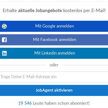
event_available
Jetzt ansehen
2 Wochen alt
Erhalte
aktuelle Jobangebote
kostenlos per E-Mail!
intersaison 2026/2027:
Busfahrer
/in...
Mit Google anmelden
event_available
rriere.at
gestern
Mit Facebook anmelden
Jetzt ansehen
schnittslohn nach oben und unten
en zum Berufsbild
Buslenker
:in! Deine
Mit Linkedin anmelden
oder
event_available
rriere.at
2 Tage alt
Jetzt ansehen
fsbild
Buslenker
:in! Deine Bewerbung
okumente ausreichend): • Lebenslauf
19 546
Leute haben schon abonniert!