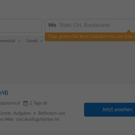
Wo
Tipp: geben Sie Ihren Standort ein, um Jobs
intensität
Gehalt
/d)
event_available
tepstone.at
2 Tage alt
Jetzt ansehen
intritt. Aufgaben • Befördern von
n Miet- und Ausflugsfahrten im