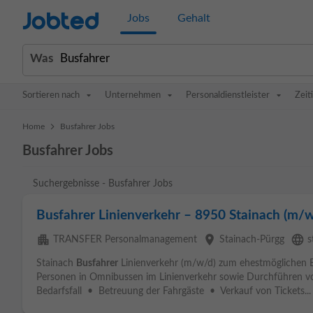
Jobted
Jobs
Gehalt
Was
Sortieren nach
Unternehmen
Personaldienstleister
Zeit
>
Home
Busfahrer Jobs
Busfahrer Jobs
Suchergebnisse - Busfahrer Jobs
Busfahrer Linienverkehr – 8950 Stainach (m/w
apartment
place
language
TRANSFER Personalmanagement
Stainach-Pürgg
s
Stainach
Busfahrer
Linienverkehr (m/w/d) zum ehestmöglichen E
Personen in Omnibussen im Linienverkehr sowie Durchführen vo
Bedarfsfall • Betreuung der Fahrgäste • Verkauf von Tickets...