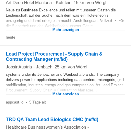
Art Deco Hotel Montana
-
Kufstein
, 15 km von Wörgl
Neue zu
Business
Excellence und teilen mit unseren Gästen die
Leidenschaft auf der Suche, nach dem was ein Hotelerlebnis
einzigartig und damit erfolgreich macht. Anstellungsart: Vollzeit • Für
die Sicherheit und das Wohlbefinden unserer Gäste...
Mehr anzeigen
heute
Lead Project Procurement - Supply Chain &
Contracting Manager (m/f/d)
JobsinAustria
-
Jenbach
, 25 km von Wörgl
systems under its Jenbacher and Waukesha brands. The company
delivers power for applications including data centers, microgrids, grid
stabilization, industrial energy and gas compression. As Lead Project
Procurement, Supply Chain & Contracting
Manager
...
Mehr anzeigen
appcast.io
-
5 Tage alt
TRD QA Team Lead Biologics CMC (m/f/d)
Healthcare Businesswomen’s Association
-