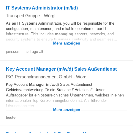
IT Systems Administrator (m/f/d)
Transped Gruppe
-
Wörgl
As an IT Systems Administrator, you will be responsible for the
configuration, maintenance, and reliable operation of our IT
infrastructure. This includes
managing
servers, networks, and
security systems to ensure
business
continuity and seamless...
Mehr anzeigen
join.com
-
5 Tage alt
Key Account Manager (m/w/d) Sales Außendienst
ISG Personalmanagement GmbH
-
Wörgl
Key Account
Manager
(m/w/d) Sales Außendienst
Gebietsverantwortung für die Branche /"Hotellerie/" Unser
Auftraggeber ist ein österreichisches Unternehmen, welches in einen
internationalen Top-Konzern eingebunden ist. Als führender
Lösungsanbieter...
Mehr anzeigen
heute