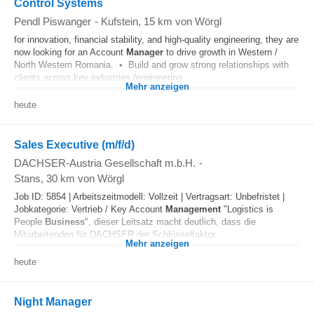
Control Systems
Pendl Piswanger
-
Kufstein
, 15 km von Wörgl
for innovation, financial stability, and high-quality engineering, they are
now looking for an Account
Manager
to drive growth in Western /
North Western Romania. • Build and grow strong relationships with
clients across key industries (engineering...
Mehr anzeigen
heute
Sales Executive (m/f/d)
DACHSER-Austria Gesellschaft m.b.H.
-
Stans
, 30 km von Wörgl
Job ID: 5854 | Arbeitszeitmodell: Vollzeit | Vertragsart: Unbefristet |
Jobkategorie: Vertrieb / Key Account
Management
"Logistics is
People
Business
", dieser Leitsatz macht deutlich, dass die
Mitarbeitenden für DACHSER der Schlüsselfaktor...
Mehr anzeigen
heute
Night Manager