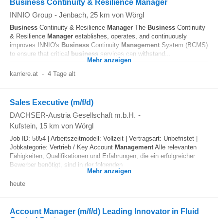
Business Continuity & Resilience Manager
INNIO Group
-
Jenbach
, 25 km von Wörgl
Business
Continuity & Resilience
Manager
The
Business
Continuity
& Resilience
Manager
establishes, operates, and continuously
improves INNIO's
Business
Continuity
Management
System (BCMS)
to ensure that critical
business
services can withstand...
Mehr anzeigen
karriere.at
-
4 Tage alt
Sales Executive (m/f/d)
DACHSER-Austria Gesellschaft m.b.H.
-
Kufstein
, 15 km von Wörgl
Job ID: 5854 | Arbeitszeitmodell: Vollzeit | Vertragsart: Unbefristet |
Jobkategorie: Vertrieb / Key Account
Management
Alle relevanten
Fähigkeiten, Qualifikationen und Erfahrungen, die ein erfolgreicher
Bewerber benötigt, sind in der folgenden...
Mehr anzeigen
heute
Account Manager (m/f/d) Leading Innovator in Fluid