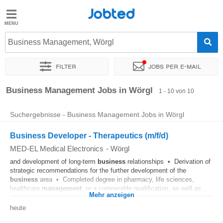
Jobted
Jobted
Jobs
Business Management, Wörgl
Filter
Jobs per e-mail
Gehalt
Sortieren nach
Genauer Standort
Unternehmen
Personald
Business Management Jobs in Wörgl
1 - 10 von 10
Suchergebnisse - Business Management Jobs in Wörgl
Business Developer - Therapeutics (m/f/d)
MED-EL Medical Electronics
-
Wörgl
and development of long-term
business
relationships • Derivation of
strategic recommendations for the further development of the
business
area • Completed degree in pharmacy, life sciences,
healthcare
management
, or a comparable qualification, as well as...
Mehr anzeigen
heute