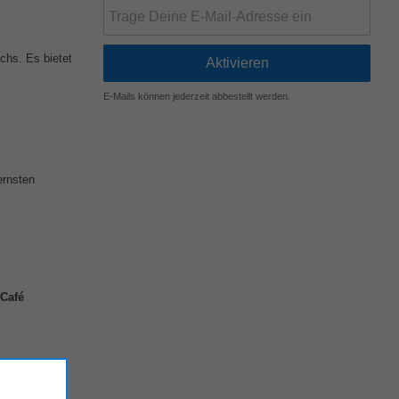
chs. Es bietet
E-Mails können jederzeit abbestellt werden.
ernsten
Café