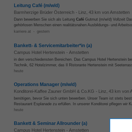
Leitung Café (m/w/d)
Barmherzige Brüder Österreich
-
Linz
, 43 km von Amstetten
Dann bewerben Sie sich als Leitung
Café
Gutmut (m/w/d) Vollzeit D
gehörlosen Menschen einen realitätsnahen Ausbildungs- und Arbeits
karriere.at
-
gestern
Bankett- & Servicemitarbeiter*in (a)
Campus Hotel Hertenstein
-
Amstetten
in den verschiedensten Bereichen. Das Campus Hotel Hertenstein be
Technik, 62 Hotelzimmer, das Il Ristorante Hertenstein mit Seeterras
heute
Operations Manager (m/w/d)
Konditorei-Kaffee Zauner GmbH & Co.KG
-
Linz
, 43 km von 
benötigen, bevor Sie sich unten bewerben. Unser Team ist stets bes
Restaurant Esplanade zu erfüllen. In unserer Konditorei pflegen wir K
heute
Bankett & Seminar Allrounder (a)
Campus Hotel Hertenstein
-
Amstetten