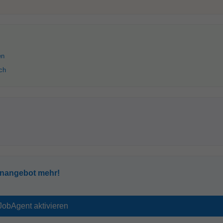
en
ich
enangebot mehr!