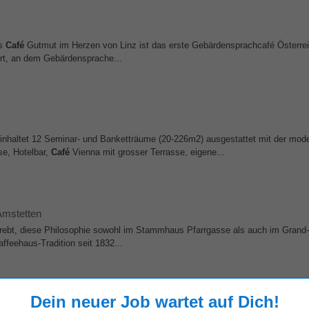
as
Café
Gutmut im Herzen von Linz ist das erste Gebärdensprachcafé Österrei
ort, an dem Gebärdensprache...
inhaltet 12 Seminar- und Banketträume (20-226m2) ausgestattet mit der mod
se, Hotelbar,
Café
Vienna mit grosser Terrasse, eigene...
Amstetten
trebt, diese Philosophie sowohl im Stammhaus Pfarrgasse als auch im Grand-
affeehaus-Tradition seit 1832...
Dein neuer Job wartet auf Dich!