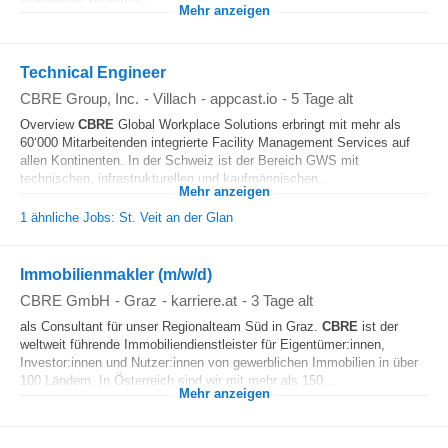
Mehr anzeigen
Technical Engineer
CBRE Group, Inc.
-
Villach
-
appcast.io
-
5 Tage alt
Overview
CBRE
Global Workplace Solutions erbringt mit mehr als
60‘000 Mitarbeitenden integrierte Facility Management Services auf
allen Kontinenten. In der Schweiz ist der Bereich GWS mit
technischen, infrastrukturellen und kaufmännischen...
Mehr anzeigen
1 ähnliche Jobs: St. Veit an der Glan
Immobilienmakler (m/w/d)
CBRE GmbH
-
Graz
-
karriere.at
-
3 Tage alt
als Consultant für unser Regionalteam Süd in Graz.
CBRE
ist der
weltweit führende Immobiliendienstleister für Eigentümer:innen,
Investor:innen und Nutzer:innen von gewerblichen Immobilien in über
100 Ländern. In Österreich sind wir mit mehr als 150...
Mehr anzeigen