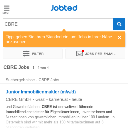
Jobted
Jobted
Jobs
CBRE
Tipp: geben Sie Ihren Standort ein, um Jobs in Ihrer Nähe
Gehalt
anzusehen
Filter
Jobs per e-mail
Sortieren nach
Unternehmen
Zeitintensität
CBRE Jobs
1 - 4 von 4
Suchergebnisse - CBRE Jobs
Junior Immobilienmakler (m/w/d)
CBRE GmbH
-
Graz
-
karriere.at
-
heute
und Gewerbeflächen!
CBRE
ist der weltweit führende
Immobiliendienstleister für Eigentümer:innen, Investor:innen und
Nutzer:innen von gewerblichen Immobilien in über 100 Ländern. In
Österreich sind wir mit mehr als 150 Mitarbeiter:innen auf 3
Standorten vertreten...