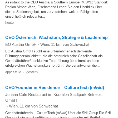
Assistant to the
CEO
Austria & Southern Europe (M/W/D) Standort:
Region Airport Wien, Fischamend Lesen Sie den Überblick über
dieses Stellenangebot, um zu verstehen, welche Fähigkeiten,
einschließlich relevanter...
heute
CEO Österreich: Wachstum, Strategie & Leadership
EO Austria GmbH
-
Wien
, 11 km von Schwechat
EO Austria GmbH sucht eine unternehmerisch denkende
Führungspersönlichkeit, die die österreichische Gesellschaft als
Geschäftsführer/in inklusive Teamführung übernimmt und den
erfolgreichen Wachstumskurs fortführt. Sie verantworten die...
appcast.io
-
gestern
CEO/Founder in Residence – CultureTech (m/w/d)
Johann Café Restaurant im Kursalon Stadtpark Betriebs
GmbH
-
Wien
, 11 km von Schwechat
GeschäftsführerIn – CultureTech (m/w/d) Über die SHI Group Die SHI
Group ist ein privat geführter strategischer Investor mit Portfolio-