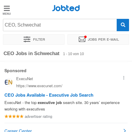
Jobted
Jobted
Jobs
CEO, Schwechat
Filter
Jobs per e-mail
Gehalt
Sortieren nach
Genauer Standort
Unternehmen
Zeitintens
CEO Jobs in Schwechat
1 - 10 von 10