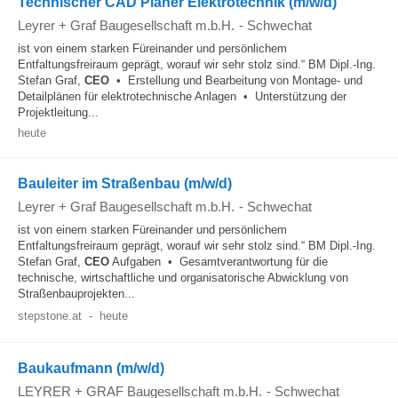
Technischer CAD Planer Elektrotechnik (m/w/d)
Leyrer + Graf Baugesellschaft m.b.H.
-
Schwechat
ist von einem starken Füreinander und persönlichem
Entfaltungsfreiraum geprägt, worauf wir sehr stolz sind.“ BM Dipl.-Ing.
Stefan Graf,
CEO
• Erstellung und Bearbeitung von Montage- und
Detailplänen für elektrotechnische Anlagen • Unterstützung der
Projektleitung...
heute
Bauleiter im Straßenbau (m/w/d)
Leyrer + Graf Baugesellschaft m.b.H.
-
Schwechat
ist von einem starken Füreinander und persönlichem
Entfaltungsfreiraum geprägt, worauf wir sehr stolz sind.“ BM Dipl.-Ing.
Stefan Graf,
CEO
Aufgaben • Gesamtverantwortung für die
technische, wirtschaftliche und organisatorische Abwicklung von
Straßenbauprojekten...
stepstone.at
-
heute
Baukaufmann (m/w/d)
LEYRER + GRAF Baugesellschaft m.b.H.
-
Schwechat