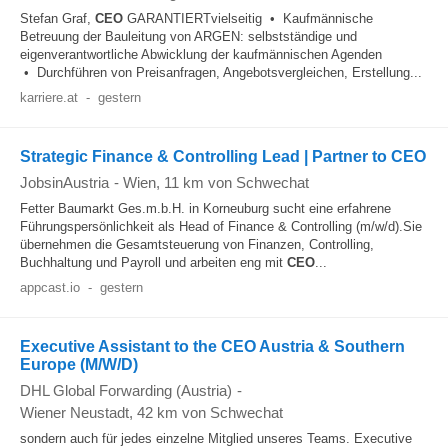
Stefan Graf,
CEO
GARANTIERTvielseitig • Kaufmännische
Betreuung der Bauleitung von ARGEN: selbstständige und
eigenverantwortliche Abwicklung der kaufmännischen Agenden
• Durchführen von Preisanfragen, Angebotsvergleichen, Erstellung...
karriere.at
-
gestern
Strategic Finance & Controlling Lead | Partner to CEO
JobsinAustria
-
Wien
, 11 km von Schwechat
Fetter Baumarkt Ges.m.b.H. in Korneuburg sucht eine erfahrene
Führungspersönlichkeit als Head of Finance & Controlling (m/w/d).Sie
übernehmen die Gesamtsteuerung von Finanzen, Controlling,
Buchhaltung und Payroll und arbeiten eng mit
CEO
...
appcast.io
-
gestern
Executive Assistant to the CEO Austria & Southern
Europe (M/W/D)
DHL Global Forwarding (Austria)
-
Wiener Neustadt
, 42 km von Schwechat
sondern auch für jedes einzelne Mitglied unseres Teams. Executive