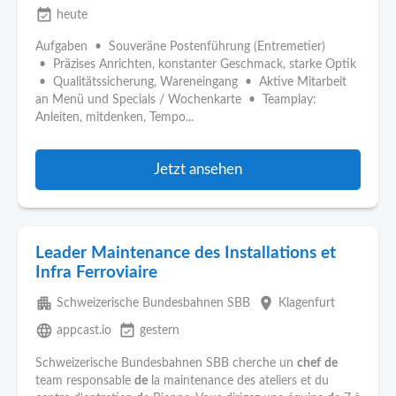
event_available
heute
Aufgaben • Souveräne Postenführung (Entremetier)
• Präzises Anrichten, konstanter Geschmack, starke Optik
• Qualitätssicherung, Wareneingang • Aktive Mitarbeit
an Menü und Specials / Wochenkarte • Teamplay:
Anleiten, mitdenken, Tempo...
Jetzt ansehen
Leader Maintenance des Installations et
Infra Ferroviaire
apartment
place
Schweizerische Bundesbahnen SBB
Klagenfurt
language
event_available
appcast.io
gestern
Schweizerische Bundesbahnen SBB cherche un
chef
de
team responsable
de
la maintenance des ateliers et du