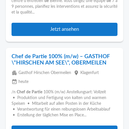
centre d'entretien
de
Bienne. Vous dirigez une équipe
de
7 à
9 personnes, planifiez les interventions et assurez la sécurité
et la qualité...
Jetzt ansehen
Chef de Partie 100% (m/w) – GASTHOF
\"HIRSCHEN AM SEE\", OBERMEILEN
apartment
place
Gasthof Hirschen Obermeilen
Klagenfurt
event_available
heute
/n
Chef
de
Partie
100% (m/w) Anstellungsart: Vollzeit
• Produktion und Fertigung von kalten und warmen
Speisen • Mitarbeit auf allen Posten in der Küche
• Verantwortung für einen reibungslosen Arbeitsablauf
• Erstellung der täglichen Mise en Place...