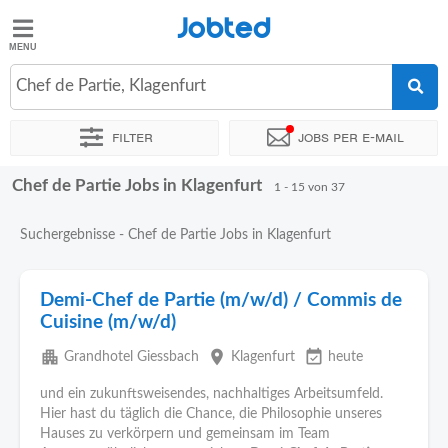
Jobted
Jobted
Jobs
Chef de Partie, Klagenfurt
Filter
Jobs per e-mail
Gehalt
Chef de Partie Jobs in Klagenfurt
Sortieren nach
Genauer Standort
Unternehmen
1 - 15 von 37
Suchergebnisse - Chef de Partie Jobs in Klagenfurt
Demi-Chef de Partie (m/w/d) / Commis de
Cuisine (m/w/d)
apartment
place
event_available
Grandhotel Giessbach
Klagenfurt
heute
und ein zukunftsweisendes, nachhaltiges Arbeitsumfeld.
Hier hast du täglich die Chance, die Philosophie unseres
Hauses zu verkörpern und gemeinsam im Team