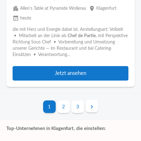
apartment
place
Allen's Table at Pyramide Wollerau
Klagenfurt
event_available
heute
die mit Herz und Energie dabei ist. Anstellungsart: Vollzeit
• Mitarbeit an der Linie als
Chef
de
Partie
, mit Perspektive
Richtung Sous Chef • Vorbereitung und Umsetzung
unserer Gerichte — im Restaurant und bei Catering-
Einsätzen • Verantwortung...
Jetzt ansehen
1
2
3
Top-Unternehmen in Klagenfurt, die einstellen: