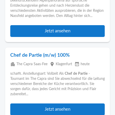
beeindruckendem Alpenpanorama auf sportliche
Entdeckungsreise gehen und nach Herzenslust die
verschiedensten Aktivitäten ausprobieren, die in der Region
Nassfeld angeboten werden. Den Alltag hinter sich...
Jetzt ansehen
Chef de Partie (m/w) 100%
apartment
place
event_available
The Capra Saas-Fee
Klagenfurt
heute
schafft. Anstellungsart: Vollzeit Als
Chef
de
Partie
-
Tournant im The Capra sind Sie abwechselnd für die Leitung
verschiedener Bereiche der Küche verantwortlich. Sie
sorgen dafür, dass jedes Gericht mit Präzision und Flair
zubereitet...
Jetzt ansehen