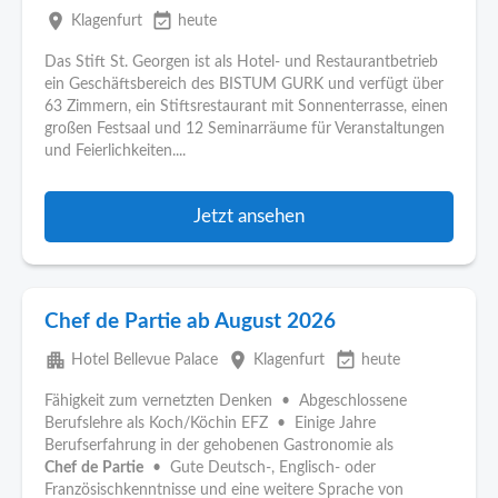
place
event_available
Klagenfurt
heute
Das Stift St. Georgen ist als Hotel- und Restaurantbetrieb
ein Geschäftsbereich des BISTUM GURK und verfügt über
63 Zimmern, ein Stiftsrestaurant mit Sonnenterrasse, einen
großen Festsaal und 12 Seminarräume für Veranstaltungen
und Feierlichkeiten....
Jetzt ansehen
Chef de Partie ab August 2026
apartment
place
event_available
Hotel Bellevue Palace
Klagenfurt
heute
Fähigkeit zum vernetzten Denken • Abgeschlossene
Berufslehre als Koch/Köchin EFZ • Einige Jahre
Berufserfahrung in der gehobenen Gastronomie als
Chef
de
Partie
• Gute Deutsch-, Englisch- oder
Französischkenntnisse und eine weitere Sprache von