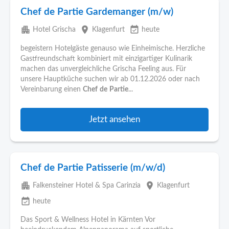
Chef de Partie Gardemanger (m/w)
apartment
place
event_available
Hotel Grischa
Klagenfurt
heute
begeistern Hotelgäste genauso wie Einheimische. Herzliche
Gastfreundschaft kombiniert mit einzigartiger Kulinarik
machen das unvergleichliche Grischa Feeling aus. Für
unsere Hauptküche suchen wir ab 01.12.2026 oder nach
Vereinbarung einen
Chef
de
Partie
...
Jetzt ansehen
Chef de Partie Patisserie (m/w/d)
apartment
place
Falkensteiner Hotel & Spa Carinzia
Klagenfurt
event_available
heute
Das Sport & Wellness Hotel in Kärnten Vor