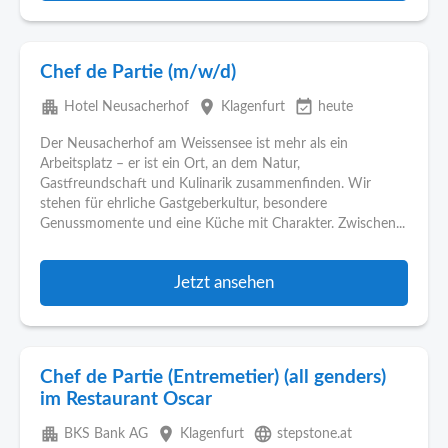
Chef de Partie (m/w/d)
apartment
place
event_available
Hotel Neusacherhof
Klagenfurt
heute
Der Neusacherhof am Weissensee ist mehr als ein
Arbeitsplatz – er ist ein Ort, an dem Natur,
Gastfreundschaft und Kulinarik zusammenfinden. Wir
stehen für ehrliche Gastgeberkultur, besondere
Genussmomente und eine Küche mit Charakter. Zwischen...
Jetzt ansehen
Chef de Partie (Entremetier) (all genders)
im Restaurant Oscar
apartment
place
language
BKS Bank AG
Klagenfurt
stepstone.at