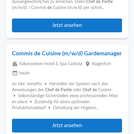
Aussergewöhnliches zu erreichen. Demi-
Chef
de
Partie
(m/w/d) / Commis
de
Cuisine (m/w/d) per sofort...
Jetzt ansehen
Commis de Cuisine (m/w/d) Gardemanager
apartment
place
Falkensteiner Hotel & Spa Carinzia
Klagenfurt
event_available
heute
du hier: benefits • Herstellen der Speisen nach den
Anweisungen des
Chef
de
Partie
oder
Chef
de
Cuisine
• Selbstständige Sicherstellen eines professionellen Mise
en place • Zuständig für einen optimalen
Produktionsablauf • Einhaltung der Hygiene...
Jetzt ansehen