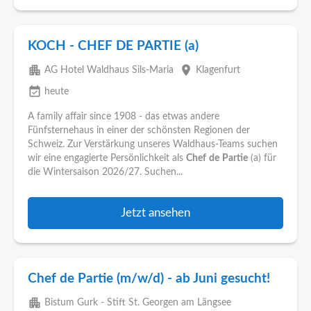
KOCH - CHEF DE PARTIE (a)
apartment
place
AG Hotel Waldhaus Sils-Maria
Klagenfurt
event_available
heute
A family affair since 1908 - das etwas andere
Fünfsternehaus in einer der schönsten Regionen der
Schweiz. Zur Verstärkung unseres Waldhaus-Teams suchen
wir eine engagierte Persönlichkeit als
Chef
de
Partie
(a) für
die Wintersaison 2026/27. Suchen...
Jetzt ansehen
Chef de Partie (m/w/d) - ab Juni gesucht!
apartment
Bistum Gurk - Stift St. Georgen am Längsee