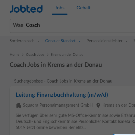
Jobted
Jobs
Gehalt
Was
Sortieren nach
Genauer Standort
Personaldienstleister
>
>
Home
Coach Jobs
Krems an der Donau
Coach Jobs in Krems an der Donau
Suchergebnisse - Coach Jobs in Krems an der Donau
Leitung Finanzbuchhaltung (m/w/d)
apartment
place
Squadra Personalmanagement GmbH
Krems an der Do
Sie verfügen über sehr gute MS-Office-Kenntnisse sowie Erfah
Deutsch- und Englischkenntnisse Persönlicher Kontakt Ismeta Ra
5019 Jetzt online bewerben Benefits...