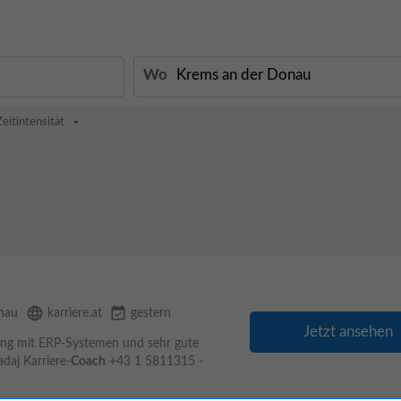
Wo
Zeitintensität
language
event_available
nau
karriere.at
gestern
Jetzt ansehen
rung mit ERP-Systemen und sehr gute
daj Karriere-
Coach
+43 1 5811315 -