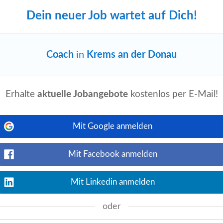
Dein neuer Job wartet auf Dich!
elbständiger Basis
event_available
join.com
1 Woche alt
Coach
in
Krems an der Donau
Jetzt ansehen
en statt Bauchgefühl • klares Feedback
ead / Sales
Coach
/ Key Account
..
Erhalte
aktuelle Jobangebote
kostenlos per E-Mail!
Mit Google anmelden
language
 von Krems an der Donau
karriere.at
Mit Facebook anmelden
Jetzt ansehen
te Deutsch- und Englischkenntnisse sowie
Mit Linkedin anmelden
r Kontakt Ismeta Radaj Karriere-
Coach
oder