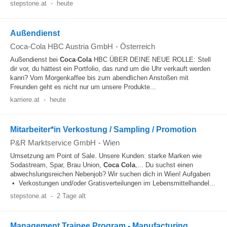
stepstone.at
-
heute
Außendienst
Coca-Cola HBC Austria GmbH
-
Österreich
Außendienst bei
Coca
-
Cola
HBC ÜBER DEINE NEUE ROLLE: Stell
dir vor, du hättest ein Portfolio, das rund um die Uhr verkauft werden
kann? Vom Morgenkaffee bis zum abendlichen Anstoßen mit
Freunden geht es nicht nur um unsere Produkte...
karriere.at
-
heute
Mitarbeiter*in Verkostung / Sampling / Promotion
P&R Marktservice GmbH
-
Wien
Umsetzung am Point of Sale. Unsere Kunden: starke Marken wie
Sodastream, Spar, Brau Union,
Coca
Cola
,... Du suchst einen
abwechslungsreichen Nebenjob? Wir suchen dich in Wien! Aufgaben
• Verkostungen und/oder Gratisverteilungen im Lebensmittelhandel...
stepstone.at
-
2 Tage alt
Management Trainee Program - Manufacturing