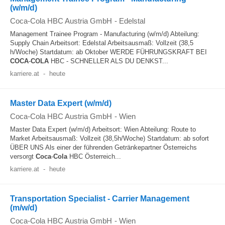
(w/m/d)
Coca-Cola HBC Austria GmbH
-
Edelstal
Management Trainee Program - Manufacturing (w/m/d) Abteilung:
Supply Chain Arbeitsort: Edelstal Arbeitsausmaß: Vollzeit (38,5
h/Woche) Startdatum: ab Oktober WERDE FÜHRUNGSKRAFT BEI
COCA
-
COLA
HBC - SCHNELLER ALS DU DENKST...
karriere.at
-
heute
Master Data Expert (w/m/d)
Coca-Cola HBC Austria GmbH
-
Wien
Master Data Expert (w/m/d) Arbeitsort: Wien Abteilung: Route to
Market Arbeitsausmaß: Vollzeit (38,5h/Woche) Startdatum: ab sofort
ÜBER UNS Als einer der führenden Getränkepartner Österreichs
versorgt
Coca
-
Cola
HBC Österreich...
karriere.at
-
heute
Transportation Specialist - Carrier Management
(m/w/d)
Coca-Cola HBC Austria GmbH
-
Wien