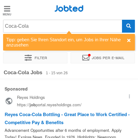
Jobted
Jobted
Jobs
Coca-Cola
Tipp: geben Sie Ihren Standort ein, um Jobs in Ihrer Nähe
Gehalt
anzusehen
Filter
Jobs per e-mail
Sortieren nach
Unternehmen
Zeitintensität
Coca-Cola Jobs
1 - 15 von 26