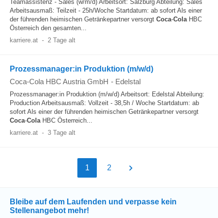
Teamassistenz - Sales (w/m/d) Arbeitsort: Salzburg Abteilung: Sales
Arbeitsausmaß: Teilzeit - 25h/Woche Startdatum: ab sofort Als einer
der führenden heimischen Getränkepartner versorgt
Coca
-
Cola
HBC
Österreich den gesamten...
karriere.at
-
2 Tage alt
Prozessmanager:in Produktion (m/w/d)
Coca-Cola HBC Austria GmbH
-
Edelstal
Prozessmanager:in Produktion (m/w/d) Arbeitsort: Edelstal Abteilung:
Production Arbeitsausmaß: Vollzeit - 38,5h / Woche Startdatum: ab
sofort Als einer der führenden heimischen Getränkepartner versorgt
Coca
-
Cola
HBC Österreich...
karriere.at
-
3 Tage alt
1
2
Bleibe auf dem Laufenden und verpasse kein
Stellenangebot mehr!