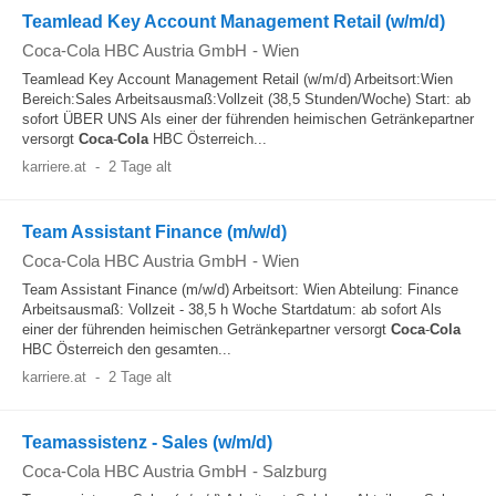
Teamlead Key Account Management Retail (w/m/d)
Coca-Cola HBC Austria GmbH
-
Wien
Teamlead Key Account Management Retail (w/m/d) Arbeitsort:Wien
Bereich:Sales Arbeitsausmaß:Vollzeit (38,5 Stunden/Woche) Start: ab
sofort ÜBER UNS Als einer der führenden heimischen Getränkepartner
versorgt
Coca
-
Cola
HBC Österreich...
karriere.at
-
2 Tage alt
Team Assistant Finance (m/w/d)
Coca-Cola HBC Austria GmbH
-
Wien
Team Assistant Finance (m/w/d) Arbeitsort: Wien Abteilung: Finance
Arbeitsausmaß: Vollzeit - 38,5 h Woche Startdatum: ab sofort Als
einer der führenden heimischen Getränkepartner versorgt
Coca
-
Cola
HBC Österreich den gesamten...
karriere.at
-
2 Tage alt
Teamassistenz - Sales (w/m/d)
Coca-Cola HBC Austria GmbH
-
Salzburg