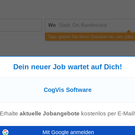
Wo
Tipp: geben Sie Ihren Standort ein, um Jobs
Dein neuer Job wartet auf Dich!
e die Rechtschreibung, versuchen Sie eine andere Suchanfrage oder
suc
CogVis Software
enangebot mehr!
Erhalte
aktuelle Jobangebote
kostenlos per E-Mail
Mit Google anmelden