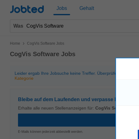
Jobted
Jobs
Gehalt
Was
>
Home
CogVis Software Jobs
CogVis Software Jobs
Leider ergab Ihre Jobsuche keine Treffer. Überprüfen Sie bitt
Kategorie
Bleibe auf dem Laufenden und verpasse kein Stell
Erhalte alle neuen Stellenanzeigen für:
CogVis Software
E-Mails können jederzeit abbestellt werden.