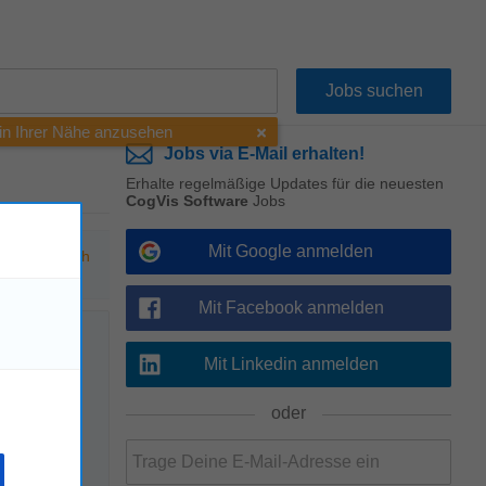
 in Ihrer Nähe anzusehen
Jobs via E-Mail erhalten!
Erhalte regelmäßige Updates für die neuesten
CogVis Software
Jobs
Mit Google anmelden
hen Sie nach
Mit Facebook anmelden
Mit Linkedin anmelden
!
oder