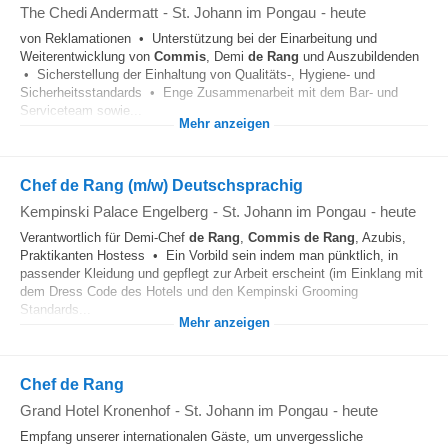
The Chedi Andermatt
-
St. Johann im Pongau
-
heute
von Reklamationen • Unterstützung bei der Einarbeitung und
Weiterentwicklung von
Commis
, Demi
de
Rang
und Auszubildenden
• Sicherstellung der Einhaltung von Qualitäts-, Hygiene- und
Sicherheitsstandards • Enge Zusammenarbeit mit dem Bar- und
Serviceteam sowie...
Mehr anzeigen
Chef de Rang (m/w) Deutschsprachig
Kempinski Palace Engelberg
-
St. Johann im Pongau
-
heute
Verantwortlich für Demi-Chef
de
Rang
,
Commis
de
Rang
, Azubis,
Praktikanten Hostess • Ein Vorbild sein indem man pünktlich, in
passender Kleidung und gepflegt zur Arbeit erscheint (im Einklang mit
dem Dress Code des Hotels und den Kempinski Grooming
Standards...
Mehr anzeigen
Chef de Rang
Grand Hotel Kronenhof
-
St. Johann im Pongau
-
heute
Empfang unserer internationalen Gäste, um unvergessliche