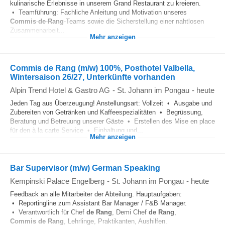
kulinarische Erlebnisse in unserem Grand Restaurant zu kreieren.
• Teamführung: Fachliche Anleitung und Motivation unseres
Commis
-
de
-
Rang
-Teams sowie die Sicherstellung einer nahtlosen
Zusammenarbeit...
Mehr anzeigen
Commis de Rang (m/w) 100%, Posthotel Valbella,
Wintersaison 26/27, Unterkünfte vorhanden
Alpin Trend Hotel & Gastro AG
-
St. Johann im Pongau
-
heute
Jeden Tag aus Überzeugung! Anstellungsart: Vollzeit • Ausgabe und
Zubereiten von Getränken und Kaffeespezialitäten • Begrüssung,
Beratung und Betreuung unserer Gäste • Erstellen des Mise en place
für den à la carte Service • Einhaltung und...
Mehr anzeigen
Bar Supervisor (m/w) German Speaking
Kempinski Palace Engelberg
-
St. Johann im Pongau
-
heute
Feedback an alle Mitarbeiter der Abteilung. Hauptaufgaben:
• Reportingline zum Assistant Bar Manager / F&B Manager.
• Verantwortlich für Chef
de
Rang
, Demi Chef
de
Rang
,
Commis
de
Rang
, Lehrlinge, Praktikanten, Aushilfen.