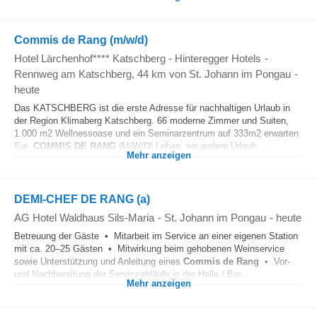
Commis de Rang (m/w/d)
Hotel Lärchenhof**** Katschberg - Hinteregger Hotels
-
Rennweg am Katschberg
, 44 km von St. Johann im Pongau
-
heute
Das KATSCHBERG ist die erste Adresse für nachhaltigen Urlaub in
der Region Klimaberg Katschberg. 66 moderne Zimmer und Suiten,
1.000 m2 Wellnessoase und ein Seminarzentrum auf 333m2 erwarten
Sie.
COMMIS
DE
RANG
(M/W/D) Leben, wo andere Urlaub...
Mehr anzeigen
DEMI-CHEF DE RANG (a)
AG Hotel Waldhaus Sils-Maria
-
St. Johann im Pongau
-
heute
Betreuung der Gäste • Mitarbeit im Service an einer eigenen Station
mit ca. 20–25 Gästen • Mitwirkung beim gehobenen Weinservice
sowie Unterstützung und Anleitung eines
Commis
de
Rang
• Vor-
und Nachbereitung der Serviceabläufe in der Halle / Bar...
Mehr anzeigen