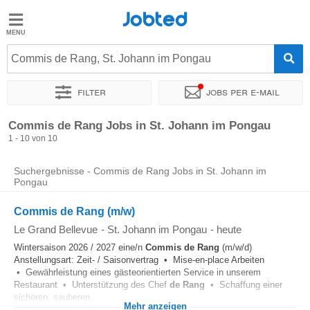
Jobted
Jobted
Jobs
Commis de Rang, St. Johann im Pongau
Filter
Jobs per e-mail
Gehalt
Sortieren nach
Genauer Standort
Unternehmen
Commis de Rang Jobs in St. Johann im Pongau
1 - 10 von 10
Suchergebnisse - Commis de Rang Jobs in St. Johann im
Pongau
Commis de Rang (m/w)
Le Grand Bellevue
-
St. Johann im Pongau
-
heute
Wintersaison 2026 / 2027 eine/n
Commis
de
Rang
(m/w/d)
Anstellungsart: Zeit- / Saisonvertrag • Mise-en-place Arbeiten
• Gewährleistung eines gästeorientierten Service in unserem
Restaurant • Unterstützung des Chef
de
Rang
• Schaffung einer
sicheren, sauberen...
Mehr anzeigen