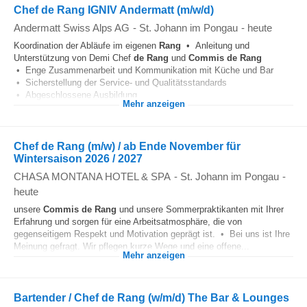
Chef de Rang IGNIV Andermatt (m/w/d)
Andermatt Swiss Alps AG
-
St. Johann im Pongau
-
heute
Koordination der Abläufe im eigenen
Rang
• Anleitung und
Unterstützung von Demi Chef
de
Rang
und
Commis
de
Rang
• Enge Zusammenarbeit und Kommunikation mit Küche und Bar
• Sicherstellung der Service- und Qualitätsstandards
• Abgeschlossene Ausbildung...
Mehr anzeigen
Chef de Rang (m/w) / ab Ende November für
Wintersaison 2026 / 2027
CHASA MONTANA HOTEL & SPA
-
St. Johann im Pongau
-
heute
unsere
Commis
de
Rang
und unsere Sommerpraktikanten mit Ihrer
Erfahrung und sorgen für eine Arbeitsatmosphäre, die von
gegenseitigem Respekt und Motivation geprägt ist. • Bei uns ist Ihre
Meinung gefragt. Wir pflegen kurze Wege und eine offene...
Mehr anzeigen
Bartender / Chef de Rang (w/m/d) The Bar & Lounges