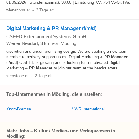
01.09.2026 | Stundenausmaß: 30,00 | Einstufung KV: §54 VwGr. IVa...
wienerjobs.at
-
3 Tage alt
Digital Marketing & PR Manager (f/m/d)
CSEED Entertainment Systems GmbH
-
Wiener Neudorf
, 3 km von Mödling
discretion and uncompromising design. We are seeking a new team
member to actively support us as: Digital Marketing & PR
Manager
(f/m/d) C SEED is growing and is looking for a motivated Digital
Marketing & PR
Manager
to join our team at the headquarters...
stepstone.at
-
2 Tage alt
Top-Unternehmen in Mödling, die einstellen:
Knorr-Bremse
VWR International
Mehr Jobs – Kultur / Medien- und Verlagswesen in
Mödling: