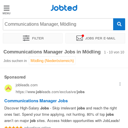
Jobted
Jobted
Jobs
Communications Manager, Mödling
Filter
Jobs per e-mail
Gehalt
Sortieren nach
Genauer Standort
Unternehmen
Zeitintens
Communications Manager Jobs in Mödling
1 - 10 von 10
Jobs suchen in