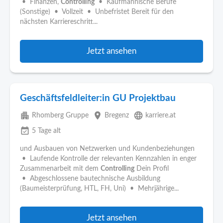
• Finanzen,
Controlling
• Kaufmännische Berufe
(Sonstige) • Vollzeit • Unbefristet Bereit für den
nächsten Karriereschritt...
Jetzt ansehen
Geschäftsfeldleiter:in GU Projektbau
apartment
place
language
Rhomberg Gruppe
Bregenz
karriere.at
event_available
5 Tage alt
und Ausbauen von Netzwerken und Kundenbeziehungen
• Laufende Kontrolle der relevanten Kennzahlen in enger
Zusammenarbeit mit dem
Controlling
Dein Profil
• Abgeschlossene bautechnische Ausbildung
(Baumeisterprüfung, HTL, FH, Uni) • Mehrjährige...
Jetzt ansehen