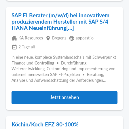
SAP FI Berater (m/w/d) bei innovativem
produzierendem Hersteller mit SAP S/4
HANA Neueinführung[...]
apartment
place
language
KA Resources
Bregenz
appcast.io
event_available
2 Tage alt
in eine neue, komplexe Systemlandschaft mit Schwerpunkt
Finance und
Controlling
• Durchführung,
Weiterentwicklung, Customizing und Implementierung von
unternehmensweiten SAP FI-Projekten • Beratung,
Analyse und Aufwandschätzung der Anforderungen...
Jetzt ansehen
Köchin/Koch EFZ 80-100%