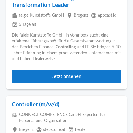
Transformation Leader
apartment
place
language
faigle Kunststoffe GmbH
Bregenz
appcast.io
event_available
5 Tage alt
Die faigle Kunststoffe GmbH in Vorarlberg sucht eine
erfahrene Führungskraft für die Gesamtverantwortung in
den Bereichen Finance,
Controlling
und IT. Sie bringen 5-10
Jahre Erfahrung in einem produzierenden Unternehmen mit
und haben idealerweise...
Jetzt ansehen
Controller (m/w/d)
apartment
CONNECT COMPETENCE GmbH Experten für
Personal und Organisation
place
language
event_available
Bregenz
stepstone.at
heute