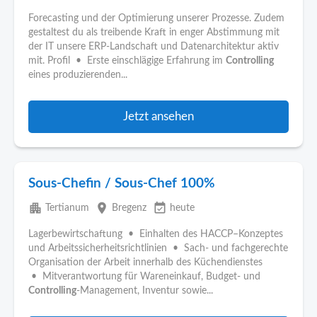
Forecasting und der Optimierung unserer Prozesse. Zudem
gestaltest du als treibende Kraft in enger Abstimmung mit
der IT unsere ERP-Landschaft und Datenarchitektur aktiv
mit. Profil • Erste einschlägige Erfahrung im
Controlling
eines produzierenden...
Jetzt ansehen
Sous-Chefin / Sous-Chef 100%
apartment
place
event_available
Tertianum
Bregenz
heute
Lagerbewirtschaftung • Einhalten des HACCP–Konzeptes
und Arbeitssicherheitsrichtlinien • Sach- und fachgerechte
Organisation der Arbeit innerhalb des Küchendienstes
• Mitverantwortung für Wareneinkauf, Budget- und
Controlling
-Management, Inventur sowie...