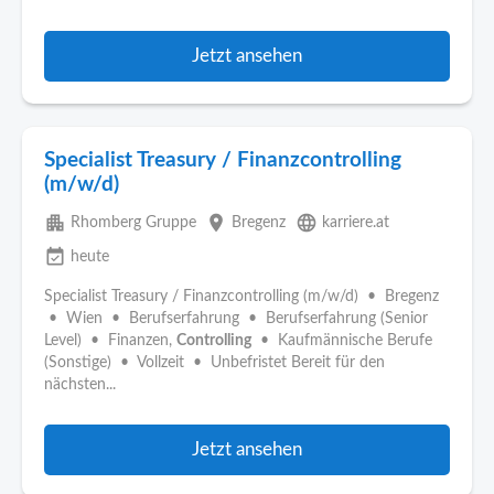
Jetzt ansehen
Specialist Treasury / Finanzcontrolling
(m/w/d)
apartment
place
language
Rhomberg Gruppe
Bregenz
karriere.at
event_available
heute
Specialist Treasury / Finanzcontrolling (m/w/d) • Bregenz
• Wien • Berufserfahrung • Berufserfahrung (Senior
Level) • Finanzen,
Controlling
• Kaufmännische Berufe
(Sonstige) • Vollzeit • Unbefristet Bereit für den
nächsten...
Jetzt ansehen