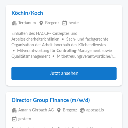
Köchin/Koch
apartment
place
event_available
Tertianum
Bregenz
heute
Einhalten des HACCP–Konzeptes und
Arbeitssicherheitsrichtlinien • Sach- und fachgerechte
Organisation der Arbeit innerhalb des Küchendienstes
• Mitverantwortung für
Controlling
-Management sowie
Qualitätsmanagement • Mitbetreuungsverantwortliche/r...
Jetzt ansehen
Director Group Finance (m/w/d)
apartment
place
language
Amann Girrbach AG
Bregenz
appcast.io
event_available
gestern