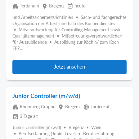
apartment
place
event_available
Tertianum
Bregenz
heute
und Arbeitssicherheitsrichtlinien • Sach- und fachgerechte
Organisation der Arbeit innerhalb des Küchendienstes
• Mitverantwortung für
Controlling
-Management sowie
Qualitätsmanagement • Mitbetreuungsverantwortliche/r
für Auszubildende • Ausbildung zur Köchin/ zum Koch
EFZ...
Jetzt ansehen
Junior Controller (m/w/d)
apartment
place
language
Rhomberg Gruppe
Bregenz
karriere.at
event_available
3 Tage alt
Junior Controller (m/w/d) • Bregenz • Wien
• Berufserfahrung (Junior Level) • Berufserfahrung