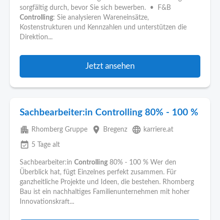
sorgfältig durch, bevor Sie sich bewerben. • F&B
Controlling
: Sie analysieren Wareneinsätze,
Kostenstrukturen und Kennzahlen und unterstützen die
Direktion...
Jetzt ansehen
Sachbearbeiter:in Controlling 80% - 100 %
apartment
place
language
Rhomberg Gruppe
Bregenz
karriere.at
event_available
5 Tage alt
Sachbearbeiter:in
Controlling
80% - 100 % Wer den
Überblick hat, fügt Einzelnes perfekt zusammen. Für
ganzheitliche Projekte und Ideen, die bestehen. Rhomberg
Bau ist ein nachhaltiges Familienunternehmen mit hoher
Innovationskraft...