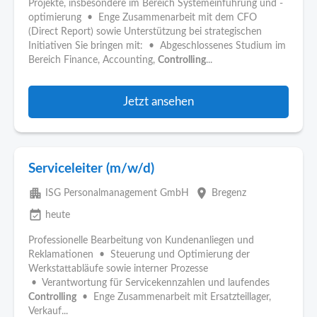
Projekte, insbesondere im Bereich Systemeinführung und -
optimierung • Enge Zusammenarbeit mit dem CFO
(Direct Report) sowie Unterstützung bei strategischen
Initiativen Sie bringen mit: • Abgeschlossenes Studium im
Bereich Finance, Accounting,
Controlling
...
Jetzt ansehen
Serviceleiter (m/w/d)
apartment
place
ISG Personalmanagement GmbH
Bregenz
event_available
heute
Professionelle Bearbeitung von Kundenanliegen und
Reklamationen • Steuerung und Optimierung der
Werkstattabläufe sowie interner Prozesse
• Verantwortung für Servicekennzahlen und laufendes
Controlling
• Enge Zusammenarbeit mit Ersatzteillager,
Verkauf...