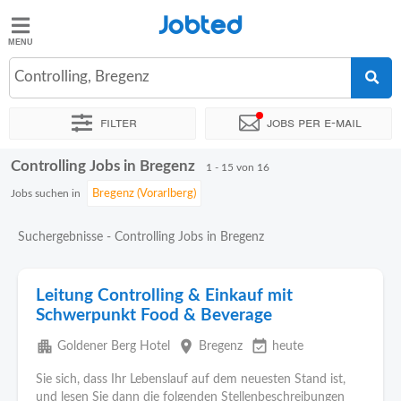
Jobted
Jobted
Jobs
Controlling, Bregenz
Filter
Jobs per e-mail
Gehalt
Controlling Jobs in Bregenz
Sortieren nach
Genauer Standort
Unternehmen
Personald
1 - 15 von 16
Jobs suchen in
Suchergebnisse - Controlling Jobs in Bregenz
Leitung Controlling & Einkauf mit
Schwerpunkt Food & Beverage
apartment
place
event_available
Goldener Berg Hotel
Bregenz
heute
Sie sich, dass Ihr Lebenslauf auf dem neuesten Stand ist,
und lesen Sie dann die folgenden Stellenbeschreibungen