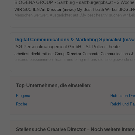
BIOGENA GROUP
-
Salzburg
-
salzburgerjobs.at
-
3 Wochen
WIR SUCHEN Art
Director
(m/w/d) My Best Health Wir bei BIOGENA 
Menschen weltweit. Ausgerichtet auf „My best health“ suchen wir Leis
Digital Communications & Marketing Specialist (m/w/
ISG Personalmanagement GmbH
-
St. Pölten
-
heute
arbeitest direkt mit der Group
Director
Corporate Communications & M
unseres passionierten Teams und bring mit uns die Energiewende und d
Top-Unternehmen, die einstellen:
Biogena
Hutchison Dre
Roche
Reichl und Pa
Stellensuche Creative Director – Noch weitere inter