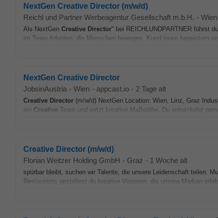
NextGen Creative Director (m/w/d)
Reichl und Partner Werbeagentur Gesellschaft m.b.H.
-
Wien
Als NextGen
Creative
Director
" bei REICHLUNDPARTNER führst du 
im Team Arbeiten, die Menschen bewegen, Kund:innen begeistern und
NextGen Creative Director
JobsinAustria
-
Wien
-
appcast.io
-
2 Tage alt
Creative
Director
(m/w/d) NextGen Location: Wien, Linz, Graz Ind
ein
Creative
Team und setzt kreative Maßstäbe. Du entwickelst gem
Creative Director (m/w/d)
Florian Weitzer Holding GmbH
-
Graz
-
1 Woche alt
spürbar bleibt, suchen wir Talente, die unsere Leidenschaft teilen. Mu
Restaurants gestaltest du kreative Visionen, die unsere Marken erle