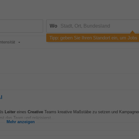
Wo
Tipp: geben Sie Ihren Standort ein, um Jobs
intensität
I
als
Leiter
eines
Creative
Teams kreative Maßstäbe zu setzen und Kampagnen 
rst das Team und präzisierst...
Mehr anzeigen