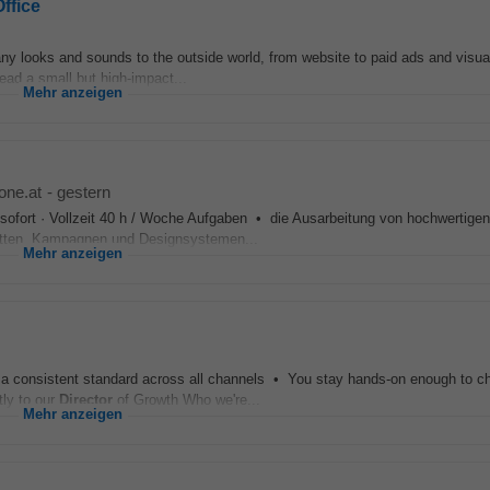
ffice
y looks and sounds to the outside world, from website to paid ads and visua
ead a small but high-impact...
Mehr anzeigen
one.at
-
gestern
sofort · Vollzeit 40 h / Woche Aufgaben • die Ausarbeitung von hochwertigen
ritten, Kampagnen und Designsystemen...
Mehr anzeigen
 a consistent standard across all channels • You stay hands-on enough to c
tly to our
Director
of Growth Who we're...
Mehr anzeigen