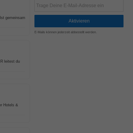
elst gemeinsam
E-Mails können jederzeit abbestellt werden.
leitest du
er Hotels &