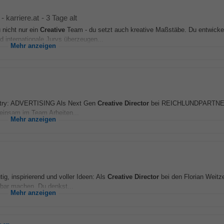
-
karriere.at
-
3 Tage alt
nicht nur ein
Creative
Team - du setzt auch kreative Maßstäbe. Du entwick
 internationale Jurys überzeugen...
Mehr anzeigen
ustry: ADVERTISING Als Next Gen
Creative
Director
bei REICHLUNDPARTNER 
einsam im Team Arbeiten...
Mehr anzeigen
tig, inspirierend und voller Ideen: Als
Creative
Director
bei den Florian Weitz
bbar machen. Du denkst...
Mehr anzeigen