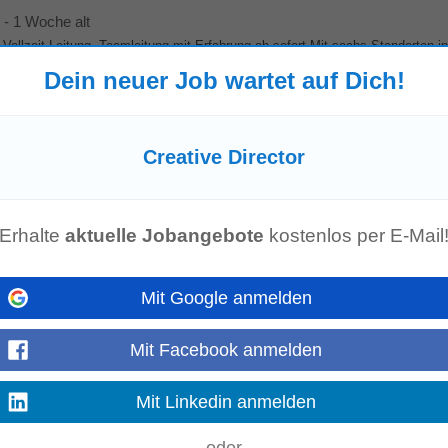
-
1 Woche alt
Vollzeit Leitung, Teamleitung mit Erfahrung ab sofort Mit sechs Standorten i
and Ferdinand...
Dein neuer Job wartet auf Dich!
Mehr anzeigen
Creative Director
onsible for translating business goals into clear marketing plans and deliveri
d Marketing & Communications...
Mehr anzeigen
Erhalte
aktuelle Jobangebote
kostenlos per E-Mail
Mit Google anmelden
bout creating visual stories that move people and elevate brands. We’re looki
Mit Facebook anmelden
th a distinctive
creative
vision...
Mehr anzeigen
Mit Linkedin anmelden
d)