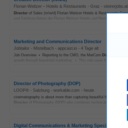
Florian Weitzer – Hotels & Restaurants
-
Graz
-
steirerjobs.at
Director
of Sales (m/w/d) Florian Weitzer Hotels & Restaurants Graz 
und Salzburg bieten die Florian Weitzer Hotels und Restaurants – Gr
Marketing and Communications Director
Jobtailor
-
Mistelbach
-
appcast.io
-
4 Tage alt
Job Overview • Reporting to the CMO, the MarCom
Director
is resp
growth through brand‑led marketing. • This role owns the end‑to‑en
Director of Photography (DOP)
LOOP®
-
Salzburg
-
workable.com
-
heute
cinematography is about more than capturing beautiful footage—it’s a
Director
of Photography (DOP) who combines technical excellence wi
Digital Communications & Marketing Specialist (m/w/