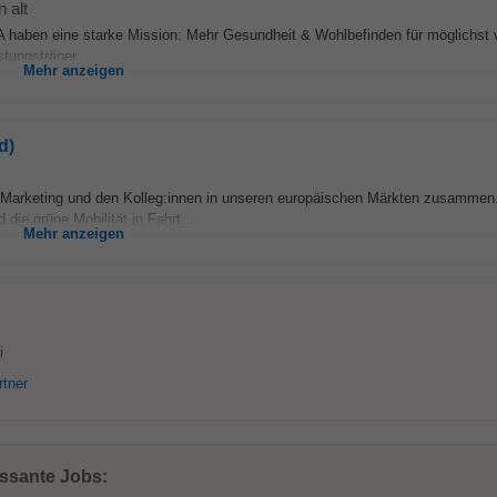
 alt
haben eine starke Mission: Mehr Gesundheit & Wohlbefinden für möglichst v
tungsträger...
Mehr anzeigen
d)
arketing und den Kolleg:innen in unseren europäischen Märkten zusammen.
ie grüne Mobilität in Fahrt...
Mehr anzeigen
i
rtner
essante Jobs: