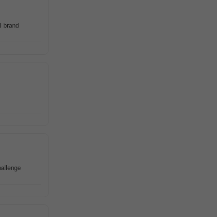
l brand
hallenge