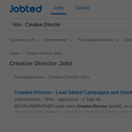
Jobted
Jobs
Gehalt
Was
Sortieren nach
Unternehmen
Personaldienstleister
Zeit
>
Home
Creative Director Jobs
Creative Director Jobs
Suchergebnisse - Creative Director Jobs
Creative Director - Lead Global Campaigns and GenA
JobsinAustria
-
Wien
-
appcast.io
-
2 Tage alt
REICHLUNDPARTNER sucht eine/n
Creative
Director
(m/w/d), um 
und internationale Marken zu entwickeln. Du förderst Talente, inspirie