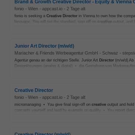
Brand & Growth Creative Director - Equity & Vienna O
fonio
-
Wien
-
appcast.io
-
2 Tage alt
fonio is seeking a
Creative
Director
in Vienna to own how the compan
language. You will set the standard, sign off on
creative
output, and l
Junior Art Director (m/w/d)
Mariacher & Friends Werbeagentur GmbH
-
Schwaz
-
stepst
Agentur genau an der richtigen Stelle. Junior Art
Director
(m/w/d) Ab 
Designlösungen (analog & digital) • die Gestaltung von Markenauft
Creative Director
fonio
-
Wien
-
appcast.io
-
2 Tage alt
micromanaging • You give final sign-off on
creative
output and hold
concepts yourself and lead by example on quality • You report direc
Creative Director (m/w/d)