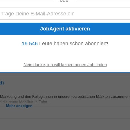
oder
arketing und den Kolleg:innen in unseren europäischen Märkten zusammen.
ie grüne Mobilität in Fahrt...
Mehr anzeigen
19 546
Leute haben schon abonniert!
rbemittel inklusive der Integration von KI in kreative Prozesse (z. B.
Creativ
enarbeit mit internen...
Mehr anzeigen
d)
arketing und den Kolleg:innen in unseren europäischen Märkten zusammen.
ie grüne Mobilität in Fahrt...
Mehr anzeigen