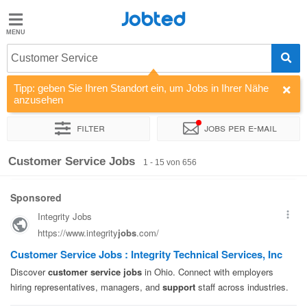
Jobted
Jobted
Jobs
Customer Service
Tipp: geben Sie Ihren Standort ein, um Jobs in Ihrer Nähe
Gehalt
anzusehen
Filter
Jobs per e-mail
Sortieren nach
Unternehmen
Personaldienstleister
Vertra
Customer Service Jobs
1 - 15 von 656