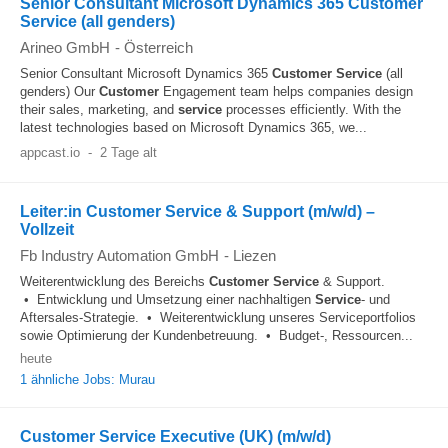
Senior Consultant Microsoft Dynamics 365 Customer
Service (all genders)
Arineo GmbH
-
Österreich
Senior Consultant Microsoft Dynamics 365
Customer
Service
(all
genders) Our
Customer
Engagement team helps companies design
their sales, marketing, and
service
processes efficiently. With the
latest technologies based on Microsoft Dynamics 365, we...
appcast.io
-
2 Tage alt
Leiter:in Customer Service & Support (m/w/d) –
Vollzeit
Fb Industry Automation GmbH
-
Liezen
Weiterentwicklung des Bereichs
Customer
Service
& Support.
• Entwicklung und Umsetzung einer nachhaltigen
Service
- und
Aftersales-Strategie. • Weiterentwicklung unseres Serviceportfolios
sowie Optimierung der Kundenbetreuung. • Budget-, Ressourcen...
heute
1 ähnliche Jobs: Murau
Customer Service Executive (UK) (m/w/d)