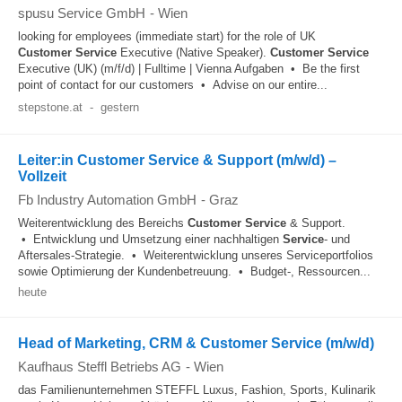
spusu Service GmbH
-
Wien
looking for employees (immediate start) for the role of UK
Customer
Service
Executive (Native Speaker).
Customer
Service
Executive (UK) (m/f/d) | Fulltime | Vienna Aufgaben • Be the first
point of contact for our customers • Advise on our entire...
stepstone.at
-
gestern
Leiter:in Customer Service & Support (m/w/d) –
Vollzeit
Fb Industry Automation GmbH
-
Graz
Weiterentwicklung des Bereichs
Customer
Service
& Support.
• Entwicklung und Umsetzung einer nachhaltigen
Service
- und
Aftersales-Strategie. • Weiterentwicklung unseres Serviceportfolios
sowie Optimierung der Kundenbetreuung. • Budget-, Ressourcen...
heute
Head of Marketing, CRM & Customer Service (m/w/d)
Kaufhaus Steffl Betriebs AG
-
Wien
das Familienunternehmen STEFFL Luxus, Fashion, Sports, Kulinarik