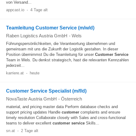
von Versand...
appcast.io
-
4 Tage alt
Teamleitung Customer Service (m/w/d)
Raben Logistics Austria GmbH
-
Wels
Führungspersönlichkeiten, die Verantwortung übernehmen und
gemeinsam mit uns die Zukunft der Logistik gestalten. In dieser
Position übernimmst Du die Teamleitung für unser
Customer
Service
Team in Wels. Du denkst strategisch, hast die relevanten Kennzahlen
jederzeit...
karriere.at
-
heute
Customer Service Specialist (m/f/d)
NovaTaste Austria GmbH
-
Österreich
material, and pricing master data Perform database checks and
support pricing updates Handle
customer
complaints and ensure
timely resolution Collaborate closely with Sales and cross-functional
teams to deliver excellent
customer
service
Skills...
sn.at
-
2 Tage alt