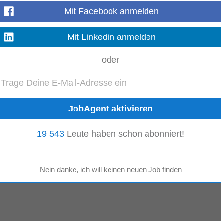
Mehr anzeigen
Mit Facebook anmelden
Mit Linkedin anmelden
oder
Lifestyle Hotel DAS
KRONTHALER
****S am Tiroler Achensee hat sich zu eine
nten Architektur...
Mehr anzeigen
19 543
Leute haben schon abonniert!
g Es gilt ein Kollektivvertragsmindestgehalt nach dem KV für Hotel und Gasts
hrer Qualifikation...
Mehr anzeigen