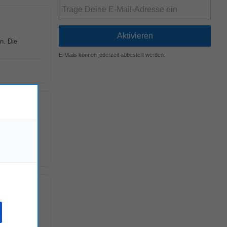
n. Die
E-Mails können jederzeit abbestellt werden.
m Fixpunkt in
!
Die