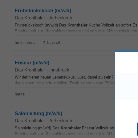
Frühstückskoch (m/w/d)
Das Kronthaler
-
Achenkirch
Frühstückskoch (m/w/d) Das
Kronthaler
Küche Vollzeit ab sofort Es
Bereitschaft zur Überzahlung besteht und erfolgt in Abhängigkeit von I
tirolerjobs.at
-
2 Tage alt
Friseur (m/w/d)
Das Kronthaler
-
Innsbruck
Wir definieren neuen Lebensluxus. Lust, dabei zu sein? Das Alpine 
der alpinen Hotellerie etabliert: Dank seiner klaren Philosophie, marka
heute
Salonleitung (m/w/d)
Das Kronthaler
-
Achenkirch
Salonleitung (m/w/d) Das
Kronthaler
Friseur Vollzeit ab sofort Es gi
Bereitschaft zur Überzahlung besteht und erfolgt in Abhängigkeit von I