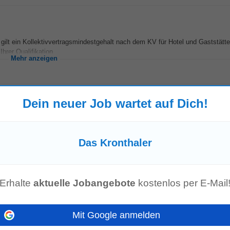
 gilt ein Kollektivvertragsmindestgehalt nach dem KV für Hotel und Gaststätte
hrer Qualifikation...
Mehr anzeigen
Dein neuer Job wartet auf Dich!
Lifestyle Hotel DAS
KRONTHALER
****S am Tiroler Achensee hat sich zu eine
nten Architektur...
Das Kronthaler
Mehr anzeigen
Erhalte
aktuelle Jobangebote
kostenlos per E-Mail
lt ein Kollektivvertragsmindestgehalt nach dem KV für Hotel und Gaststätten. 
Mit Google anmelden
hrer Qualifikation...