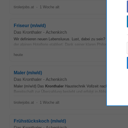
tirolerjobs.at
-
1 Woche alt
Friseur (m/w/d)
Das Kronthaler
-
Achenkirch
Wir definieren neuen Lebensluxus. Lust, dabei zu sein? Das Alpine 
der alpinen Hotellerie etabliert: Dank seiner klaren Philosophie, marka
heute
Maler (m/w/d)
Das Kronthaler
-
Achenkirch
Maler (m/w/d) Das
Kronthaler
Haustechnik Vollzeit nach Vereinbarun
Bereitschaft zur Überzahlung besteht und erfolgt in Abhängigkeit von I
tirolerjobs.at
-
1 Woche alt
Frühstückskoch (m/w/d)
Das Kronthaler
-
Achenkirch