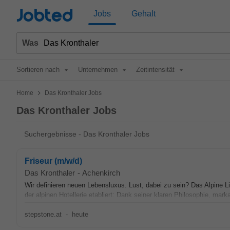
Jobted
Jobs
Gehalt
Was
Sortieren nach
Unternehmen
Zeitintensität
>
Home
Das Kronthaler Jobs
Das Kronthaler Jobs
Suchergebnisse - Das Kronthaler Jobs
Friseur (m/w/d)
Das Kronthaler
-
Achenkirch
Wir definieren neuen Lebensluxus. Lust, dabei zu sein? Das Alpine 
der alpinen Hotellerie etabliert: Dank seiner klaren Philosophie, marka
stepstone.at
-
heute